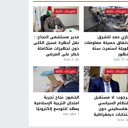
تصريحات خاصة
تصريحات خاصة
ازي حمد للشرق:
مدير مستشفى النجاح: :
لاتفاق حصيلة مفاوضات
نقل أجهزة غسيل الكلى
ويلة استمرت ستة
دون تجهيزات متكاملة
هور
خطر على المرضى
1 ثانية
منذ 2 ساعة
تصريحات خاصة
تصريحات خاصة
لرجوب: لا مستقبل
الخضور: نجاح تجربة
لنظام السياسي
امتحان التربية الإسلامية
لفلسطيني دون
يمهد للتوسع إلكترونيًا
نتخابات ديمقراطية
1 شهر ago
ذ ساعة