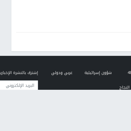
شؤون إسرائيلية
عربي ودولي
إشترك بالنشرة الإخبارية
البريد الإلكتروني
النجاح
من نحن
إتصل بنا
هيئة التحرير
سياسة الخصوصية