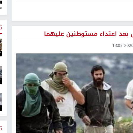
ال
منذ 1
ت
ض بعد اعتداء مستوطنين عليهما
2020-1
ت
ت
ت
ت