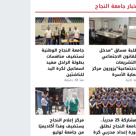
خبار جامعة النجاح
لبة مساق "مدخل
جامعة النجاح الوطنية
لقانون الاجتماعي
تستضيف منافسات
التشريعات
بطولة الراحل مفيد
لاجتماعية"يزورون مركز
اسماعيل لكرة اليد
ماية الأسرة
للناشئين
ذ ثانية
منذ 48 دقيقة
بمشاركة 25 مدرباً..
مركز إعلام النجاح
امعة النجاح تطلق
يستضيف وفدًا أكاديميًا
ورة إعداد مدربي كرة
من جامعة لوليو