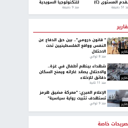
قدم المستوى (C)
للتكنولوجيا السويدية
5 دقيقة
منذ 9 دقيقة
قارير
" قانون درومي".. بين حق الدفاع عن
النفس وواقع الفلسطينيين تحت
الاحتلال
قارير
منذ 8 ثواني
شهداء بينهم أطفال في غزة..
والاحتلال يصعّد غاراته ويمنح السكان
دقائق للإخلاء
قارير
منذ 11 ثانية
الإعلام العبري: "معركة مضيق هرمز
تستهدف تثبيت رواية سياسية"
منذ 9 ثواني
قارير
صريحات خاصة