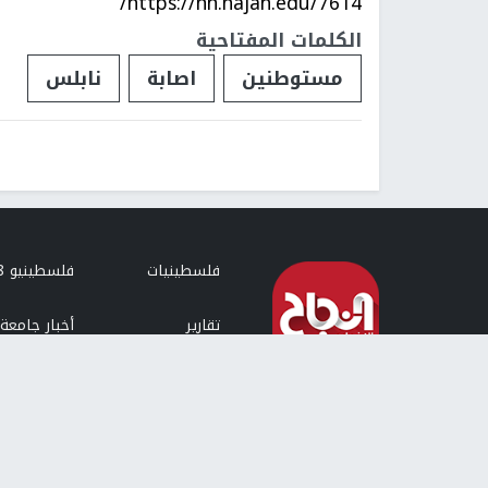
https://nn.najah.edu/7614/
الكلمات المفتاحية
مستوطنين
اصابة
نابلس
فلسطينيات
فلسطينيو 48
تقارير
أخبار جامعة 