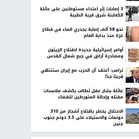
‏3 إصابات إثر اعتداء مستوطنين على عائلة
الكعابنة شرق قرية الطيبة
نحو 58 ألف إصابة بجدري الماء في قطاع
غزة منذ بداية العام
أوامر إسرائيلية جديدة لاقتلاع الزيتون
ومصادرة أراضٍ في جبع شمال القدس
ترامب: أعتقد أن الحرب مع إيران ستنتهي
قريبًا جدًا
عائلة بشار عقل تطالب بكشف ملابسات
مقتله وإحالة المتورطين للقضاء
الاحتلال يخطر باقتلاع أشجار من 310
دونمات والاستيلاء على 3.5 دونم جنوب
جنين