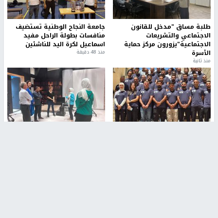
طلبة مساق "مدخل للقانون
جامعة النجاح الوطنية تستضيف
الاجتماعي والتشريعات
منافسات بطولة الراحل مفيد
الاجتماعية"يزورون مركز حماية
اسماعيل لكرة اليد للناشئين
الأسرة
منذ 48 دقيقة
منذ ثانية
بمشاركة 25 مدرباً.. جامعة النجاح
مركز إعلام النجاح يستضيف وفدًا
تطلق دورة إعداد مدربي كرة
أكاديميًا من جامعة لوليو
القدم المستوى (C)
للتكنولوجيا السويدية
منذ 51 دقيقة
منذ 9 دقيقة
تقارير
بالصور| مرضى عالقون في غزة يناشدون بإجلائهم
العاجل مع انهيار النظام الصحي
منذ 3 دقيقة