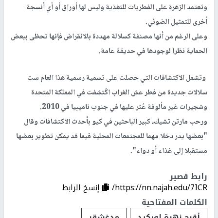
وتعتمد الزهرة على الفطريات للتغذية وليس لها أوراق أو أي أنسجة
أخرى للتمثيل الضوئي.
وعلى الرغم من أنها مصنفة كسلالة مهددة بالانقراض فإنها تحظى ببعض
الحماية نظرا لوجودها في حديقة عامة.
وتشمل الاكتشافات التي حصلت على تسمية رسمية هذا العام ست
سلالات جديدة من فطر عش الغراب اكُتشفت في المملكة المتحدة
وشجيرات غير مألوفة عُثر عليها في جنوب ناميبيا في 2010.
ورحب مارتن تشيك، كبير الباحثين في كيو بأحدث الاكتشافات وقال
"بعضها يدر دخلا مهما للمجتمعات المحلية فيما قد يمكن تطوير بعضها
مستقبلا إلى غذاء أو دواء".
رابط قصير
https://nn.najah.edu/7ICR/
إنسخ الرابط
الكلمات المفتاحية
أقبح زهرة اوركيد
مدغشقر