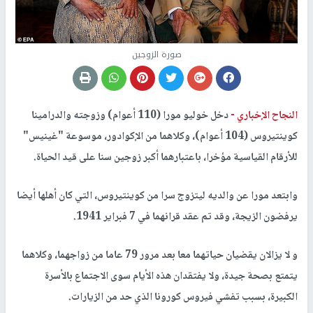
صورة الزوجين
النجاح الإخباري -
دخل خوليو مورا (110 أعوام) وزوجته والدرامينا
كوينتيروس (104 أعوام)، وكلاهما من الإكوادور، موسوعة "غينيس"
للأرقام القياسية مؤخرا، باعتبارهما أكبر زوجين سنا على قيد الحياة.
وابتعد مورا عن والديه ليتزوج سرا من كوينتيروس، التي كان أهلها أيضا
يرفضون الزيجة، وقد تم عقد قرانهما في 7 فبراير 1941.
و لا يزالان يقضيان حياتهما معا بعد مرور 79 عاما من زواجهما، وكلاهما
يتمتع بصحة جيدة، ولا يفتقدان هذه الأيام سوى الاجتماع بالأسرة
الكبيرة، بسبب تفشي فيروس كورونا الذي حد من الزيارات.