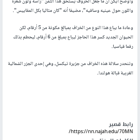
وأوضح أيكن أن ما جعل الخروف يستحق هذا الثمن "رأسه ولون شعره
واللون حول عينيه وساقيه"، مضيفا أنه "كان مثاليا بكل المقاييس".
وعادة ما يباع هذا النوع من الخراف بمبالغ مكونة من 5 أرقام، لكن
الحيوان الجديد كسر هذا الحاجز ليباع بمبلغ من 6 أرقام، ليحطم بذلك
رقما قياسيا.
وتنحدر سلالة هذه الخراف من جزيرة تيكسل، وهي إحدى الجزر الشمالية
الغربية قبالة هولندا.
رابط قصير
https://nn.najah.edu/70MN/