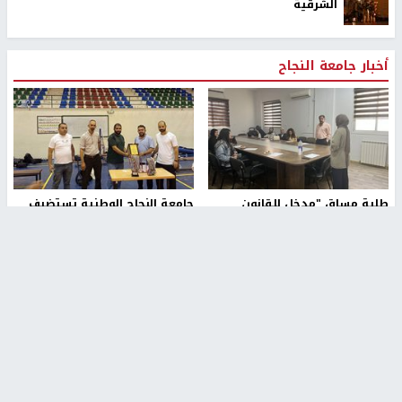
الشرقية
أخبار جامعة النجاح
طلبة مساق "مدخل للقانون
جامعة النجاح الوطنية تستضيف
الاجتماعي والتشريعات
منافسات بطولة الراحل مفيد
الاجتماعية"يزورون مركز حماية
اسماعيل لكرة اليد للناشئين
الأسرة
منذ 48 دقيقة
منذ ثانية
بمشاركة 25 مدرباً.. جامعة النجاح
مركز إعلام النجاح يستضيف وفدًا