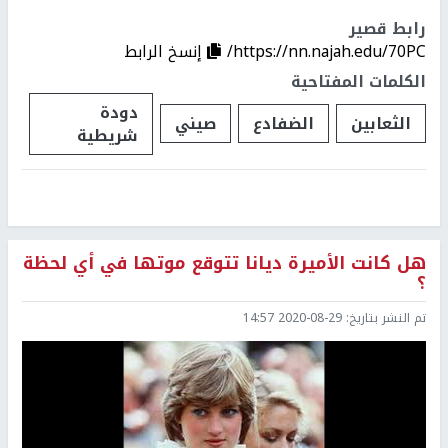
رابط قصير
https://nn.najah.edu/70PC/
إنسخ الرابط
الكلمات المفتاحية
دودة
الثعابين
الضفادع
صيني
شريطية
هل كانت الأميرة ديانا تتوقع موتها في أي لحظة
؟
تم النشر بتاريخ:
2020-08-29 14:57