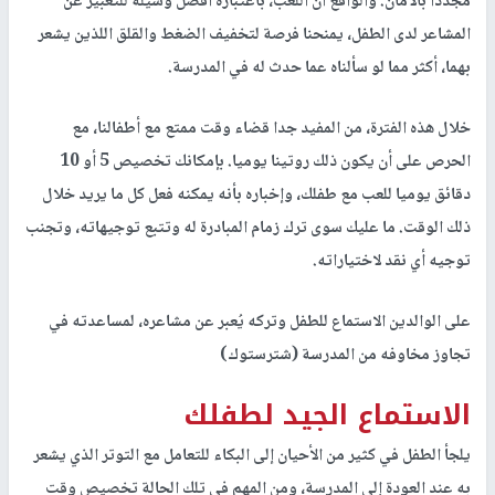
مجددا بالأمان. والواقع أن اللعب، باعتباره أفضل وسيلة للتعبير عن
المشاعر لدى الطفل، يمنحنا فرصة لتخفيف الضغط والقلق اللذين يشعر
بهما، أكثر مما لو سألناه عما حدث له في المدرسة.
خلال هذه الفترة، من المفيد جدا قضاء وقت ممتع مع أطفالنا، مع
الحرص على أن يكون ذلك روتينا يوميا. بإمكانك تخصيص 5 أو 10
دقائق يوميا للعب مع طفلك، وإخباره بأنه يمكنه فعل كل ما يريد خلال
ذلك الوقت. ما عليك سوى ترك زمام المبادرة له وتتبع توجيهاته، وتجنب
توجيه أي نقد لاختياراته.
على الوالدين الاستماع للطفل وتركه يُعبر عن مشاعره، لمساعدته في
تجاوز مخاوفه من المدرسة (شترستوك)
الاستماع الجيد لطفلك
يلجأ الطفل في كثير من الأحيان إلى البكاء للتعامل مع التوتر الذي يشعر
به عند العودة إلى المدرسة، ومن المهم في تلك الحالة تخصيص وقت