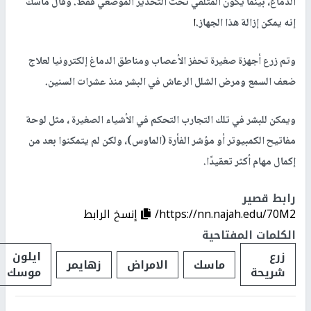
الدماغ، بينما يكون المتلقي تحت التخدير الموضعي فقط. وقال ماسك
إنه يمكن إزالة هذا الجهاز.
ا
وتم زرع أجهزة صغيرة تحفز الأعصاب ومناطق الدماغ إلكترونيا لعلاج
ضعف السمع ومرض الشلل الرعاش في البشر منذ عشرات السنين.
ويمكن للبشر في تلك التجارب التحكم في الأشياء الصغيرة ، مثل لوحة
مفاتيح الكمبيوتر أو مؤشر الفأرة (الماوس)، ولكن لم يتمكنوا بعد من
إكمال مهام أكثر تعقيدًا.
رابط قصير
https://nn.najah.edu/70M2/
إنسخ الرابط
الكلمات المفتاحية
زرع
ايلون
ماسك
الامراض
زهايمر
شريحة
موسك