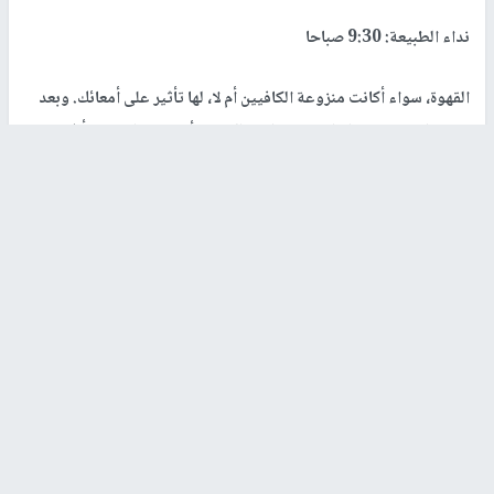
نداء الطبيعة: 9:30 صباحا
القهوة، سواء أكانت منزوعة الكافيين أم لا، لها تأثير على أمعائك. وبعد
نحو ساعة ونصف الساعة من تناول الكوب الأول، من المحتمل أنك
ستحتاج إلى الذهاب إلى الحمام.
وقد يرغب بعض الأشخاص الذين لديهم أمعاء حساسة في تجنب القهوة
السوداء لأن ذلك قد يسبب تهيجا.
وأظهرت الأبحاث سابقا أن الكافيين يجعل القولون أكثر نشاطا بنسبة
60% من الماء و23% أكثر نشاطا من القهوة منزوعة الكافيين.
ركود الكافيين: 11 صباحا
خلال هذه المرحلة، سيشعر الشخص أن نشاطه منخفض بعض الشيء،