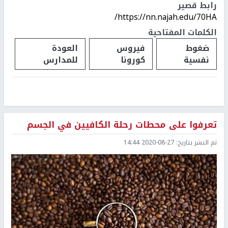
رابط قصير
https://nn.najah.edu/70HA/
الكلمات المفتاحية
ضغوط
فيروس
العودة
نفسية
كورونا
للمدارس
تعرفوا على محطات رحلة الكافيين في الجسم
تم النشر بتاريخ:
2020-08-27 14:44