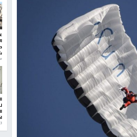
غ
ا
ط
ش
منذ 6
ا
ل
ا
ا
3 أيام، 23 ساعة ago