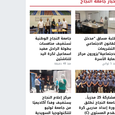
خبار جامعة النجاح
لبة مساق "مدخل
جامعة النجاح الوطنية
لقانون الاجتماعي
تستضيف منافسات
التشريعات
بطولة الراحل مفيد
لاجتماعية"يزورون مركز
اسماعيل لكرة اليد
ماية الأسرة
للناشئين
5 ثواني
منذ 48 دقيقة
بمشاركة 25 مدرباً..
مركز إعلام النجاح
امعة النجاح تطلق
يستضيف وفدًا أكاديميًا
ورة إعداد مدربي كرة
من جامعة لوليو
قدم المستوى (C)
للتكنولوجيا السويدية