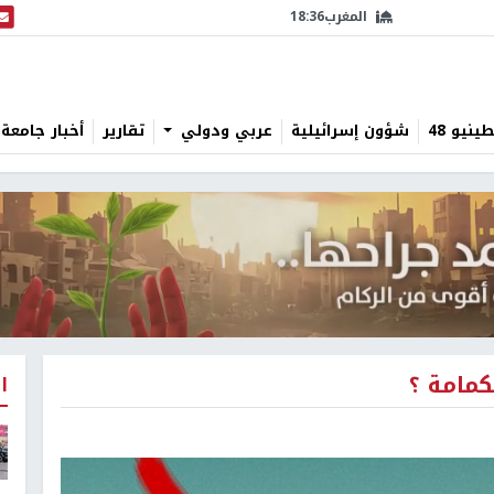
المغرب
18:36
البث
نيو 48
شؤون إسرائيلية
عربي ودولي
تقارير
أخبار جامعة 
كمامة ؟
ا