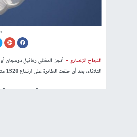
صو
النجاح الإخباري -
أنجز المظلي رفائيل دومجان أول 
الثلاثاء، بعد أن حلقت الطائرة على ارتفاع 1520 مترا فوق غربي البلد الأوروبي.
وقال دومجان، المشجع لمشروع "سولارستراتوس" وهو 
المهمة، اليوم، لكن أهمها أن هذه المرة الأولى على ا
شيء يغير مستقبل هذه الرياضة للمظليين".
وأضاف "هذه أول مرة نقوم بالقفز فيها من طائرة تع