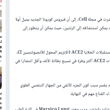
أ
وأشارت دراسة من جامعة نورث كارولينا (UNC) نُشرت في مجلة Cell، إلى أن فيروس كورونا الجديد يميل أولا
 يمكن استنشاقه إلى الرئتين، حيث يمكن أن يتطور إلى
ط
ل
و
ا
وكشف التقرير المنشور أيضا أن الفيروس استهدف مستقبلات الخلايا ACE2 (الإنزيم المحول للأنجيوتنسين 2)،
ح
كوسيلة لدخوله إلى الجسم. وقال التقرير إن مستقبلات ACE2 أكثر وفرة في نسيج بطانة الأنف وأقل انتشارا في
منذ 
 يفسر سبب كون الجزء الأنفي من الجهاز التنفسي العلوي
ج
د
ال
وأوضح المعد الرئيسي المشارك للدراسة، الدكتور ريتشارد باوتشر، مدير معهد Marsico Lung في كلية الطب