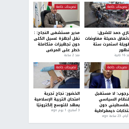
تصريحات خاصة
تصريحات خاصة
ازي حمد للشرق:
مدير مستشفى النجاح: :
لاتفاق حصيلة مفاوضات
نقل أجهزة غسيل الكلى
ويلة استمرت ستة
دون تجهيزات متكاملة
هور
خطر على المرضى
1 ثانية
منذ 2 ساعة
تصريحات خاصة
تصريحات خاصة
لرجوب: لا مستقبل
الخضور: نجاح تجربة
لنظام السياسي
امتحان التربية الإسلامية
لفلسطيني دون
يمهد للتوسع إلكترونيًا
نتخابات ديمقراطية
3 أسابيع، 1 يوم ago