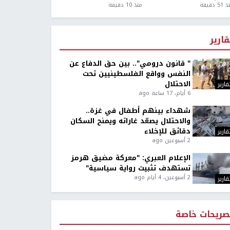
5 دقيقة
منذ 10 دقيقة
قارير
" قانون درومي".. بين حق الدفاع عن
النفس وواقع الفلسطينيين تحت
الاحتلال
قارير
6 أيام، 17 ساعة ago
شهداء بينهم أطفال في غزة..
والاحتلال يصعّد غاراته ويمنح السكان
دقائق للإخلاء
قارير
2 أسبوعين ago
الإعلام العبري: "معركة مضيق هرمز
تستهدف تثبيت رواية سياسية"
2 أسبوعين، 4 أيام ago
قارير
صريحات خاصة