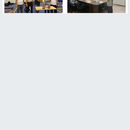
طلبة مساق "مدخل للقانون
جامعة النجاح الوطنية تستضيف
الاجتماعي والتشريعات
منافسات بطولة الراحل مفيد
الاجتماعية"يزورون مركز حماية
اسماعيل لكرة اليد للناشئين
الأسرة
منذ 48 دقيقة
منذ ثانية
بمشاركة 25 مدرباً.. جامعة النجاح
مركز إعلام النجاح يستضيف وفدًا
تطلق دورة إعداد مدربي كرة
أكاديميًا من جامعة لوليو
القدم المستوى (C)
للتكنولوجيا السويدية
منذ 51 دقيقة
منذ 9 دقيقة
تقارير
بالصور| مرضى عالقون في غزة يناشدون بإجلائهم
العاجل مع انهيار النظام الصحي
منذ 3 دقيقة