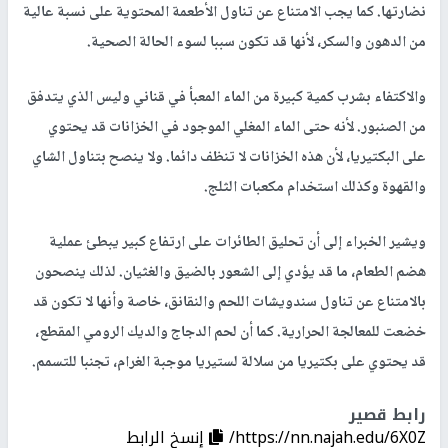
نضارتها. كما يجب الامتناع عن تناول الأطعمة المحتوية على نسبة عالية
من الدهون والسكر، لأنها قد تكون سببا لسوء الحالة الصحية.
والاكتفاء بشرب كمية كبيرة من الماء المعبأ في قناني وليس الذي يتدفق
من الصنبور. لأنه حتى الماء المغلي الموجود في الخزانات قد يحتوي
على البكتيريا، لأن هذه الخزانات لا تنظف دائما. ولا ينصح بتناول الشاي
والقهوة وكذلك استخدام مكعبات الثلج.
ويشير الخبراء إلى أن تحليق الطائرات على ارتفاع كبير يبطئ عملية
هضم الطعام، ما قد يؤدي إلى الشعور بالضيق والغثيان. لذلك ينصحون
بالامتناع عن تناول سندويشات اللحم والنقانق، خاصة وأنها لا تكون قد
خضعت للمعالجة الحرارية. كما أن لحم الدجاج والديك الرومي المقطع،
قد يحتوي على بكتيريا من سلالة لستيريا موجبة الغرام، تجنبا للتسمم.
رابط قصير
https://nn.najah.edu/6X0Z/
إنسخ الرابط