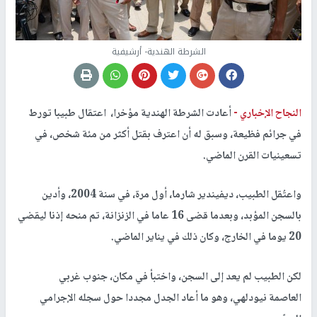
الشرطة الهندية- أرشيفية
النجاح الإخباري -
أعادت الشرطة الهندية مؤخرا، اعتقال طبيبا تورط
في جرائم فظيعة، وسبق له أن اعترف بقتل أكثر من مئة شخص، في
تسعينيات القرن الماضي.
واعتُقل الطبيب، ديفيندير شارما، أول مرة، في سنة 2004، وأدين
بالسجن المؤبد، وبعدما قضى 16 عاما في الزنزانة، تم منحه إذنا ليقضي
20 يوما في الخارج، وكان ذلك في يناير الماضي.
لكن الطبيب لم يعد إلى السجن، واختبأ في مكان، جنوب غربي
العاصمة نيودلهي، وهو ما أعاد الجدل مجددا حول سجله الإجرامي