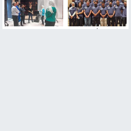
بمشاركة 25 مدرباً.. جامعة النجاح
مركز إعلام النجاح يستضيف وفدًا
تطلق دورة إعداد مدربي كرة
أكاديميًا من جامعة لوليو
القدم المستوى (C)
للتكنولوجيا السويدية
منذ 51 دقيقة
منذ 10 دقيقة
تقارير
" قانون درومي".. بين حق الدفاع عن النفس وواقع
الفلسطينيين تحت الاحتلال
6 أيام، 17 ساعة ago
تقارير
شهداء بينهم أطفال في غزة.. والاحتلال يصعّد
غاراته ويمنح السكان دقائق للإخلاء
2 أسبوعين ago
تقارير
الإعلام العبري: "معركة مضيق هرمز تستهدف تثبيت
رواية سياسية"
2 أسبوعين، 4 أيام ago