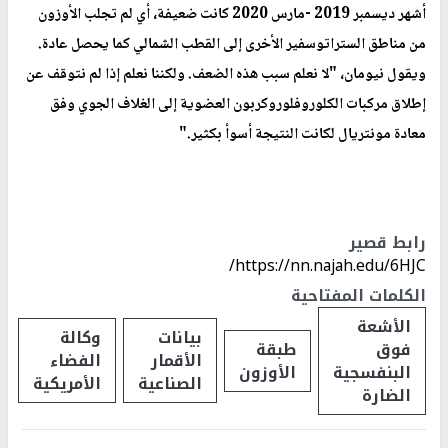
أشهر ديسمبر 2019 -مارس 2020 كانت ضعيفة، أي لم تجلب الأوزون
من مناطق الستراتوسفير الأخرى إلى القطب الشمالي كما يحصل عادة.
ويقول نيومان، "لا نعلم سبب هذه الضعف. ولكننا نعلم إذا لم نتوقف عن
إطلاق مركبات الكلوروفلوروكربون العضوية إلى الغلاف الجوي وفق
معادة مونتريال لكانت النتيجة أسوأ بكثير
".
رابط قصير
https://nn.najah.edu/6HJC/
الكلمات المفتاحية
الأشعة
بيانات
وكالة
فوق
طبقة
الأقمار
الفضاء
البنفسجية
الأوزون
الصناعية
الأمريكية
الضارة