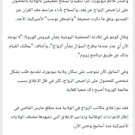
وأصدر حاكم نيويورك أمرًا تنفيذيًا يسمح للمقيمين بالولاية بالحصول
على تراخيص الزواج عن بُعد، والسماح بأداء مراسم عقد القران عبر
الفيديو، وفق ما ذكرت صحيفة "واشنطن بوست" الأميركية، الأحد.
وقال كومو في إفادته الصحفية اليومية بشأن فيروس كورونا: "لا يوجد
الآن أي عذر عندما يطرح السؤال بشأن الزواج"، وأضاف: "يمكنك القيام
بذلك عن طريق برنامج زووم".
وفي السابق، كان يتوجب على سكان ولاية نيويورك تقديم طلب بشكل
شخصي للحصول على تراخيص الزواج، لكن في ظل الإغلاق بسبب
جائجة كورونا أصبح ذلك صعبا للغاية.
فقد تم إغلاق مكاتب الزواج في الولاية منذ مطلع مارس الماضي في
إطار الإجراءات الوقائية وتدابير الإغلاق التي تشهدها مختلف الولايات
الأميركية منذ أسابيع وحتى الآن.