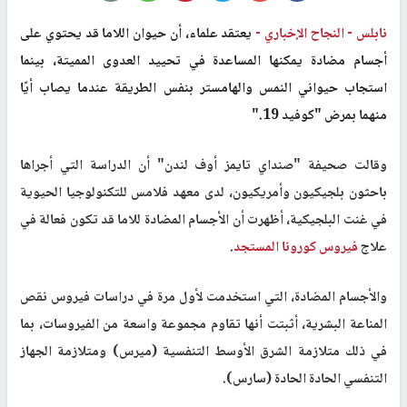
نابلس -
النجاح الإخباري -
يعتقد علماء، أن حيوان اللاما قد يحتوي على
أجسام مضادة يمكنها المساعدة في تحييد العدوى المميتة، بينما
استجاب حيواني النمس والهامستر بنفس الطريقة عندما يصاب أيًا
منهما بمرض "كوفيد 19
".
وقالت صحيفة "صنداي تايمز أوف لندن" أن الدراسة التي أجراها
باحثون بلجيكيون وأمريكيون، لدى معهد فلامس للتكنولوجيا الحيوية
في غنت البلجيكية، أظهرت أن الأجسام المضادة للاما قد تكون فعالة في
علاج
فيروس كورونا المستجد
.
والأجسام المضادة، التي استخدمت لأول مرة في دراسات فيروس نقص
المناعة البشرية، أثبتت أنها تقاوم مجموعة واسعة من الفيروسات، بما
في ذلك متلازمة الشرق الأوسط التنفسية (
ميرس
) ومتلازمة الجهاز
التنفسي الحادة الحادة (سارس).