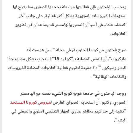
وبحسب الباحثون فإن فعاليتها مرتبطة بحجمها الصغير، مما يتيح لها
استهداف الفيروسات المجهرية بشكل أكثر فعالية. على جانب آخر
اكتشف علماء في آسيا أن النمس والهامستر قد يساعدان في تطوير
العلاجات.
صرح باحثون من كوريا الجنوبية، في مجلة "سيل هوست آند
مايكروب"، أن النمس المصابة بـ"كوفيد 19" استجاب بشكل مشابه جدًا
للبشر وسيكون "أداة مفيدة لتقييم فعالية العلاجات المضادة للفيروسات
واللقاحات الوقائية".
ووجد الباحثون في جامعة هونغ كونغ الشيء نفسه مع
الهامستر
السوري
، وكتبوا أن استجابة الحيوان القارض ل
فيروس كورونا المستجد
"تشبه إلى حد كبير مظاهر عدوى الجهاز التنفسي العلوي والسفلي في
البشر".