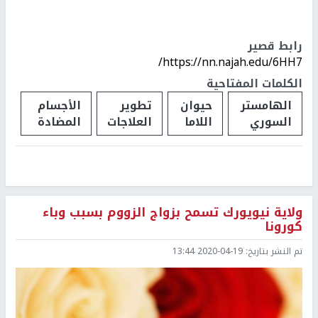
رابط قصير
https://nn.najah.edu/6HH7/
الكلمات المفتاحية
الهامستر
حيوان
تطوير
الأجسام
السوري
اللاما
العلاجات
المضادة
ولاية نيويورك تسمح بزواج الزووم بسبب وباء
كورونا
تم النشر بتاريخ:
2020-04-19 13:44