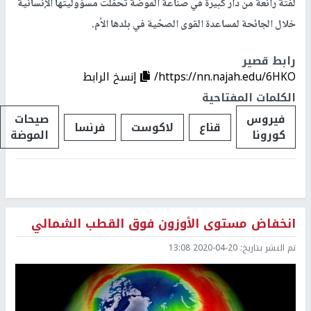
لفتة رائعة من دار كبيرة في صناعة الموضة تحمّلت مسؤوليتها الإنسانية
خلال الجائحة لمساعدة القوى الصحّية في بلدها الأم.
رابط قصير
https://nn.najah.edu/6HKO/
إنسخ الرابط
الكلمات المفتاحية
فيروس
صيحات
قناع
لاكوست
فرنسا
كورونا
الموضة
انخفاض مستوى الأوزون فوق القطب الشمالي
تم النشر بتاريخ:
2020-04-20 13:08