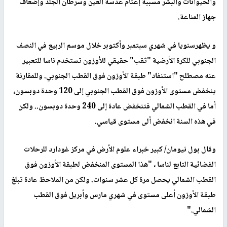
والحيوانات والبشر مسببة إعتام عدسة العين وسرطان الجلد وإضعاف
جهاز المناعة
.
و يظهرسنويا في شهري سبتمبر وأكتوبر خلال موسم الربيع في النصف
الجنوبي للكرة الأرضية "ثقب" حقيقي للأوزون تستخدم ناسا للتعبير
عنه مصطلح "استنفاد" طبقة الأوزون فوق القطب الجنوبي. وللمقارنة
ينخفض مستوى الأوزون فوق القطب الجنوبي إلى 120 وحدة دوبسون،
أما في القطب الشمالي فتنخفض عادة إلى 240 وحدة دوبسون.. ولكن
في هذه السنة انخفض ألى مستوى قياسي
.
وقال بول نيومان/ كبير خبراء علوم الأرض في مركز غودارد للرحلات
الفضائية التابع لناسا ، "هذا المستوى المنخفض لطبقة الأوزون فوق
القطب الشمالي يحصل مرة كل عشر سنوات. ولكن من الملاحظ عادة تبلغ
طبقة الأوزون أعلى مستوى في شهري مارس وأبريل فوق القطب
الشمالي
".