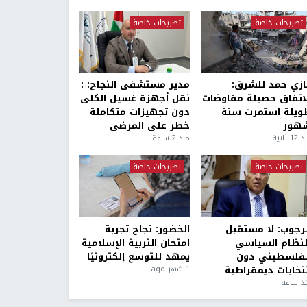
تصريحات خاصة
تصريحات خاصة
ازي حمد للشرق:
مدير مستشفى النجاح: :
لاتفاق حصيلة مفاوضات
نقل أجهزة غسيل الكلى
ويلة استمرت ستة
دون تجهيزات متكاملة
هور
خطر على المرضى
1 ثانية
منذ 2 ساعة
تصريحات خاصة
تصريحات خاصة
لرجوب: لا مستقبل
الخضور: نجاح تجربة
لنظام السياسي
امتحان التربية الإسلامية
لفلسطيني دون
يمهد للتوسع إلكترونيًا
نتخابات ديمقراطية
1 شهر ago
ذ ساعة