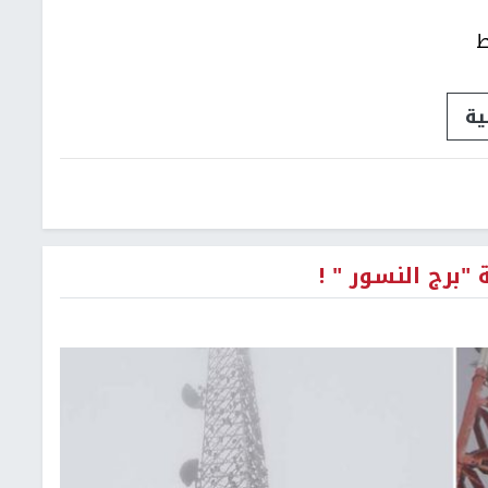
ط
ية
"برج النسور " !