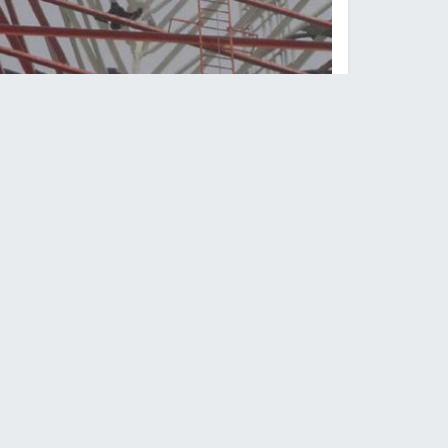
ص
النجاح الإخباري -
تدخل مسؤولون أميركيون لمعالجة 
لسلطات حماية الحدود في ولاية تكساس.