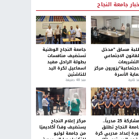
خبار جامعة النجاح
لبة مساق "مدخل
جامعة النجاح الوطنية
لقانون الاجتماعي
تستضيف منافسات
التشريعات
بطولة الراحل مفيد
لاجتماعية"يزورون مركز
اسماعيل لكرة اليد
ماية الأسرة
للناشئين
ذ ثانية
منذ 48 دقيقة
بمشاركة 25 مدرباً..
مركز إعلام النجاح
امعة النجاح تطلق
يستضيف وفدًا أكاديميًا
ورة إعداد مدربي كرة
من جامعة لوليو