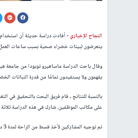
النجاح الإخباري -
أفادت دراسة حديثة أن استخدام ال
يتعرضون لبيئات خضراء صحية بسبب ساعات العمل ال
وقال باحث الدراسة ماساهيرو تويودا من جامعة هيوغو
يفهمون ولا يستفيدون تمامًا من قدرة النباتات الخ
بالنسبة للنتائج ، قام فريق البحث بالتحقيق في ال
على مكاتب الموظفين. شارك في هذه الدراسة ثلاثة 
تم توجيه المشاركين لأخذ قسط من الراحة لمدة 3 دقائق أثناء الجلوس على مكاتبهم عندما شعروا بالتعب.