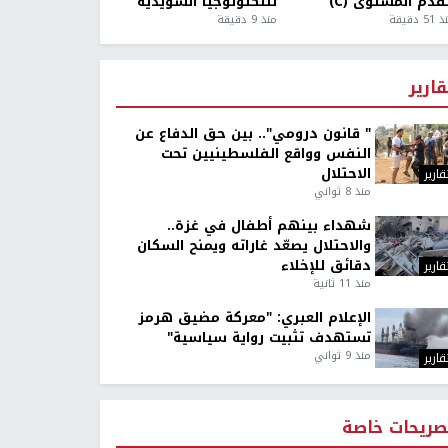
قدم المستوى (C)
للتكنولوجيا السويدية
5 دقيقة
منذ 9 دقيقة
قارير
" قانون درومي".. بين حق الدفاع عن
النفس وواقع الفلسطينيين تحت
الاحتلال
قارير
منذ 8 ثواني
شهداء بينهم أطفال في غزة..
والاحتلال يصعّد غاراته ويمنح السكان
دقائق للإخلاء
قارير
منذ 11 ثانية
الإعلام العبري: "معركة مضيق هرمز
تستهدف تثبيت رواية سياسية"
منذ 9 ثواني
قارير
صريحات خاصة