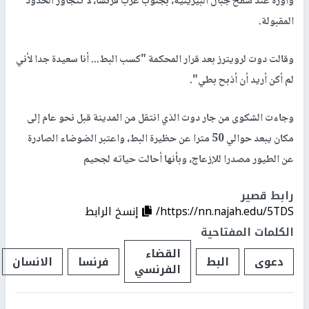
وأوزة عند سفح جبال البيرينيه، بجنوب غرب فرنسا، لا تتجاوز الحدود
المقبولة.
وقالت دوت لرويترز بعد قرار المحكمة "كسب البط... أنا سعيدة جدا لأني
لم أكن أريد أن أذبح بطي".
وجاءت الشكوى من جار دوت الذي انتقل من المدينة قبل نحو عام إلى
مكان يبعد حوالي 50 مترا عن حظيرة البط، واعتبر الضوضاء الصادرة
عن الطيور مصدرا للإزعاج، وبأنها أحالت حياته لجحيم
رابط قصير
https://nn.najah.edu/5TDS/
إنسخ الرابط
الكلمات المفتاحية
القضاء
دعوى
البط
فرنسا
الانسان
الفرنسي