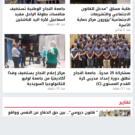
طلبة مساق "مدخل للقانون
جامعة النجاح الوطنية تستضيف
الاجتماعي والتشريعات
منافسات بطولة الراحل مفيد
الاجتماعية"يزورون مركز حماية
اسماعيل لكرة اليد للناشئين
الأسرة
منذ 48 دقيقة
منذ 5 ثواني
بمشاركة 25 مدرباً.. جامعة النجاح
مركز إعلام النجاح يستضيف وفدًا
تطلق دورة إعداد مدربي كرة
أكاديميًا من جامعة لوليو
القدم المستوى (C)
للتكنولوجيا السويدية
منذ 51 دقيقة
منذ 10 دقيقة
تقارير
" قانون درومي".. بين حق الدفاع عن النفس وواقع
الفلسطينيين تحت الاحتلال
6 أيام، 17 ساعة ago
تقارير