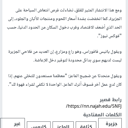
ومع هذا الانتشار المثير للقلق، تضاءلت فرص انتعاش السياحة على
الجزيرة، كما انخفضت بشدة أسعار اللحوم ومنتجات الألبان والجلود، إلى
الحد الذي أضعف الاقتصاد وقرب دخول السكان من الحدود الدنيا، حسب
"فوكس نيوز".
ويقول يانيس فافوراس، وهو راع ومزارع، إن العديد من فلاحي الجزيرة
ليست لديهم سوى بدائل محدودة لتوفير دخل للإعاشة.
ويقول متحدثا عن ضجيج الماعز: "معظمنا مستعدون للتخلي عنهم. إذا
كان لديّ عمل آخر فسوف أترك الماعز. الواحدة لا تكفي لشراء قهوة لك".
رابط قصير
https://nn.najah.edu/5NFJ/
الكلمات المفتاحية
جزيرة
غير
كثافة
الماعز
كابوس