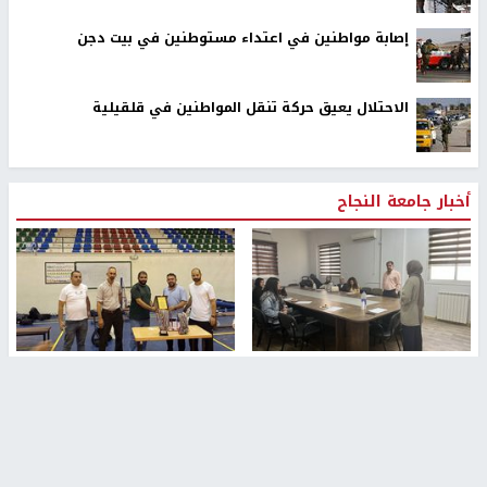
إصابة مواطنين في اعتداء مستوطنين في بيت دجن
الاحتلال يعيق حركة تنقل المواطنين في قلقيلية
أخبار جامعة النجاح
طلبة مساق "مدخل للقانون
جامعة النجاح الوطنية تستضيف
الاجتماعي والتشريعات
منافسات بطولة الراحل مفيد
الاجتماعية"يزورون مركز حماية
اسماعيل لكرة اليد للناشئين
الأسرة
منذ 48 دقيقة
منذ 5 ثواني