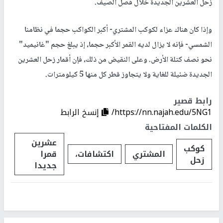
زحل العشرين الجديدة خلال فصل الصيف.
وإذا كان هناك عزاء لكوكب المشتري- أكبر الكواكب حجما في نظامنا
الشمسي- فإنه لا يزال لديه القمر الأكبر حجما، إذ يبلغ حجم "غانيميد"
نحو نصف كتلة الأرض. وعلى النقيض من ذلك، فإن أقمار زحل العشرين
الجديدة ضئيلة للغاية ولا يتجاوز قطر كل منها 5 كيلومترات.
رابط قصير
https://nn.najah.edu/5NG1/
إنسخ الرابط
الكلمات المفتاحية
عشرين
كوكب
المشتري
اكتشافات،
قمرا
زحل
جديدا