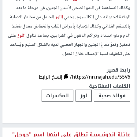
وكذلك المساهمة في النمو الصحي لأسنان الجنين، في مرحلة ما بعد
الولادة لاحتوائه على الكالسيوم. يحمي
اللوز
الحامل من مخاطر الإصابة
بالتسمّم الغذائي وكذلك الإصابة بأمراض القلب وانخفاض معدل ضغط
الدم ومنع انسداد وتراكم الدهون في الشرايين. يُساعد تناول
اللوز
عللى
تحفيز ونموّ دماغ الجنين والجهاز العصبي لديه بالشكل السليم ويُساعد
على تخفيف نسبة الإمساك خلال الحمل.
رابط قصير
https://nn.najah.edu/55V6/
إنسخ الرابط
الكلمات المفتاحية
فوائد صحية
لوز
المكسرات
عائلة اندونيسية تطلق على ابنها اسم "جوجل"