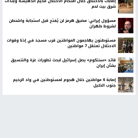
إصابات بالاختناق خلال اقتحام الاحتلال مخيم الدهيشة وبلدات
شرق بيت لحم
مسؤول إيراني: مضيق هرمز لن يُفتح قبل استجابة واشنطن
لشروط طهران
مستوطنون يهاجمون المواطنين قرب مسجد في إذنا وقوات
الاحتلال تعتقل 7 مواطنين
قائد «سنتكوم» يصل إسرائيل لبحث تطورات غزة والتنسيق
بشأن إيران
إصابة 6 مواطنين خلال هجوم لمستوطنين في واد الرخيم
جنوب الخليل
الاحتلال يحتجز مواطنين من طمون ومخيم الفارعة جنوب
طوباس
أخبار جامعة النجاح