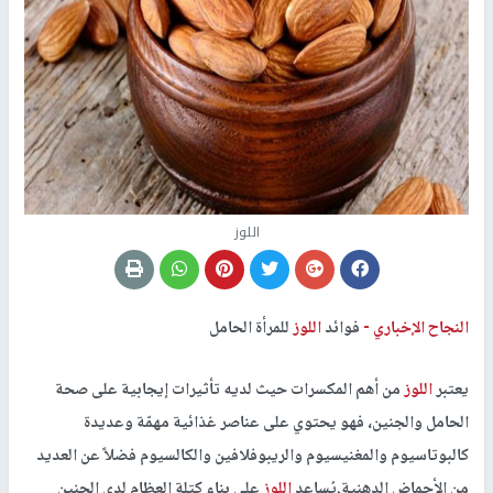
اللوز
النجاح الإخباري -
فوائد
اللوز
للمرأة الحامل
يعتبر
اللوز
من أهم المكسرات حيث لديه تأثيرات إيجابية على صحة
الحامل والجنين، فهو يحتوي على عناصر غذائية مهمّة وعديدة
كالبوتاسيوم والمغنيسيوم والريبوفلافين والكالسيوم فضلاً عن العديد
من الأحماض الدهنية.يُساعد
اللوز
على بناء كتلة العظام لدى الجنين