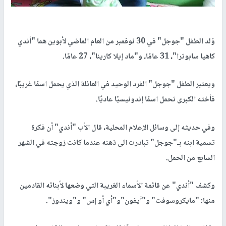
وُلد الطفل "جوجل" في 30 نوفمبر من العام الماضي لأبوين هما "أندي
كاهيا سابوترا"، 31 عامًا، و"ماد إيلا كارينا"، 27 عامًا.
ويعتبر الطفل "جوجل" الفرد الوحيد في العائلة الذي يحمل اسمًا غريبًا،
فأخته الكبرى تحمل اسمًا إندونيسيًا عاديًا.
وفي حديثه إلى وسائل الإعلام المحلية، قال الأب "أندي" أن فكرة
تسمية ابنه بـ"جوجل" تبادرت الى ذهنه عندما كانت زوجته في الشهر
السابع من الحمل.
وكشف "أندي" عن قائمة الأسماء الغريبة التي وضعها لأبنائه القادمين
منها: "مايكروسوفت" و"آيفون"و"أي أو إس" و"ويندوز".