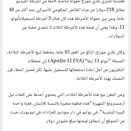
فعندما اشترى غاري جورج حمولة شاحنة كاملة من أشرطة الفيديو
مقابل 218 دولارا من مزاد الفائض الحكومي الأميركي، منذ أكثر من 40
عاما، ومن بين حمولة الأشرطة هذه كان هناك 3 أشرطة لتسجيلاتأبولو
11، وهذا يعني أن قيمة هذه الأشرطة الثلاث لا تتعدى حفنة من
الدولارات.
وكان غاري جورج، البالغ من العمر 65 عاما، يخطط لبيع الأشرطة الثلاثة،
المسماة "أبولو 11 إيفا" (Apollo 11 EVA) إلى محطات
التلفزيون من أجل إعادة استعمالها للتسجيل عليها، لكن لحسن الحظ، قرر
التمسك بهذه الأشرطة الثلاثة.
ومن المقرر بيع هذه الأشرطة الثلاث، التي يحتوي أحدها على كلمات نيل
أرمسترونغ الشهيرة "هذه خطوة صغيرة بالنسبة للإنسان، قفزة واحدة
كبيرة للبشرية"، في يوليو في دار سوذبيز للمزادات في نيويورك، حيث
من المتوقع أن تتجاوز فيمتها مبلغ مليوني دولار.