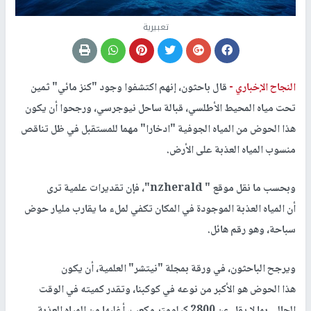
تعبيرية
النجاح الإخباري -
قال باحثون، إنهم اكتشفوا وجود "كنز مائي" ثمين
تحت مياه المحيط الأطلسي، قبالة ساحل نيوجرسي، ورجحوا أن يكون
هذا الحوض من المياه الجوفية "ادخارا" مهما للمستقبل في ظل تناقص
منسوب المياه العذبة على الأرض.
وبحسب ما نقل موقع " nzherald"، فإن تقديرات علمية ترى
أن المياه العذبة الموجودة في المكان تكفي لملء ما يقارب مليار حوض
سباحة، وهو رقم هائل.
ويرجح الباحثون، في ورقة بمجلة "نيتشر" العلمية، أن يكون
هذا الحوض هو الأكبر من نوعه في كوكبنا، وتقدر كميته في الوقت
الحالي بما لا يقل عن 2800 كيلومتر مكعب، أغلبها من المياه العذبة.