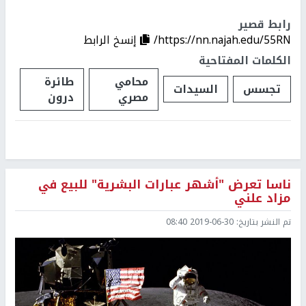
رابط قصير
https://nn.najah.edu/55RN/
إنسخ الرابط
الكلمات المفتاحية
محامي
طائرة
تجسس
السيدات
مصري
درون
ناسا تعرض "أشهر عبارات البشرية" للبيع في
مزاد علني
تم النشر بتاريخ:
2019-06-30 08:40