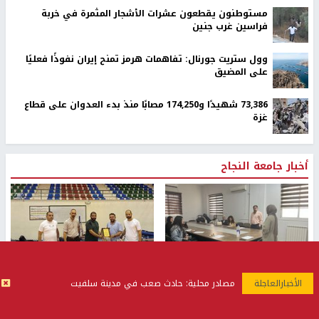
مستوطنون يقطعون عشرات الأشجار المثمرة في خربة
فراسين غرب جنين
وول ستريت جورنال: تفاهمات هرمز تمنح إيران نفوذًا فعليًا
على المضيق
73,386 شهيدًا و174,250 مصابًا منذ بدء العدوان على قطاع
غزة
أخبار جامعة النجاح
طلبة مساق "مدخل للقانون
جامعة النجاح الوطنية تستضيف
مصادر محلية: حادث صعب في مدينة سلفيت
الاجتماعي والتشريعات
منافسات بطولة الراحل مفيد
الاجتماعية"يزورون مركز حماية
اسماعيل لكرة اليد للناشئين
الأسرة
منذ 48 دقيقة