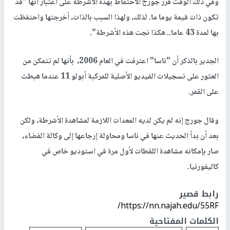
وفي ذلك الوقت قرر جورج الاحتفاظ بهذه الأشرطة على اعتبار أنها "قد
تكون ذات قيمة يوما ما. لذلك، ولهذا السبب بالذات، أخرجتها واحتفظت
بها لمدة 43 عاما.. هكذا نجت هذه الأشرطة".
الجدير بالذكر أن "ناسا" اعترفت في العام 2006، بأنها لم تتمكن من
العثور على تسجيلات الفيديو الأصلية للمركبة أبولو 11 عندما هبطت
على القمر.
وقال جورج إنه لم يكن لديه المعدات اللازمة لمشاهدة الأشرطة، ولكن
بعد أن بدأ الحديث عنها في ناسا ومحاولة إرجاعها إلى وكالة الفضاء،
صار بإمكانه مشاهدة اللقطات لأول مرة في استوديو خاص في
كاليفورنيا.
رابط قصير
https://nn.najah.edu/55RF/
الكلمات المفتاحية