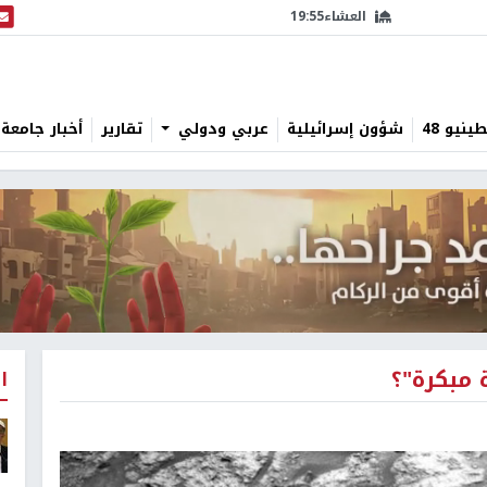
العشاء
19:55
البث
نيو 48
شؤون إسرائيلية
عربي ودولي
تقارير
أخبار جامعة 
 مبكرة"؟
ا