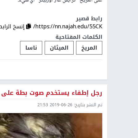
على المريخ "ترايس غاز أوربيتر" أي شيء.
رابط قصير
https://nn.najah.edu/55CK/
إنسخ الرابط
الكلمات المفتاحية
المريخ
الميثان
ناسا
رجل إطفاء يستخدم صوت بطة على ها
تم النشر بتاريخ:
2019-06-26 21:53