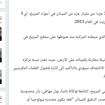
منذ 1
ووفقا لحسابات ناسا، فقد اكتشفت كيوريوسيتي 21 جزءا من مليار جزء من الميثان في أجواء المريخ، أي 3
ت
ي العام 2013.
ا الذي سجلته المركبة منذ هبوطها على سطح المريخ في
ت
يلة مقارنة بكمياته على الأرض، حيث تقدر نسبة تركزه
ت
 إلا أن الاكتشاف سيؤدي بالتأكيد إلى إثارة فضول العلماء المكرسين
.
ت
المريخ، التابعة لوكالة ناسا، بول مهافي، بأن محدودية
ت
ر الدقيق للميثان "فقد يكون مصدره بيولوجيا أو