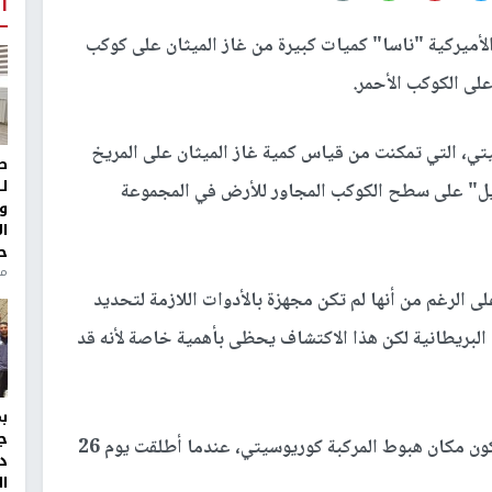
أ
الأميركية "ناسا" كميات كبيرة من غاز الميثان على كوكب
على الكوكب الأحمر.
تي، التي تمكنت من قياس كمية غاز الميثان على المريخ
ط
ل
يل" على سطح الكوكب المجاور للأرض في المجموعة
و
ا
ح
منذ 
 الرغم من أنها لم تكن مجهزة بالأدوات اللازمة لتحديد
البريطانية لكن هذا الاكتشاف يحظى بأهمية خاصة لأنه قد
ج
يشار إلى أن ناسا اختارت هذه الفوهة عام 2011 لتكون مكان هبوط المركبة كوريوسيتي، عندما أطلقت يوم 26
د
ال