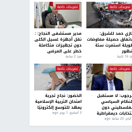
تصريحات خاصة
تصريحات خاصة
ازي حمد للشرق:
مدير مستشفى النجاح: :
لاتفاق حصيلة مفاوضات
نقل أجهزة غسيل الكلى
ويلة استمرت ستة
دون تجهيزات متكاملة
هور
خطر على المرضى
1 ثانية
منذ 2 ساعة
تصريحات خاصة
تصريحات خاصة
لرجوب: لا مستقبل
الخضور: نجاح تجربة
لنظام السياسي
امتحان التربية الإسلامية
لفلسطيني دون
يمهد للتوسع إلكترونيًا
نتخابات ديمقراطية
3 أسابيع، 1 يوم ago