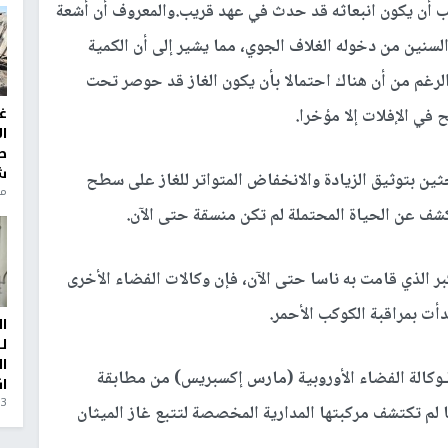
جب أن يكون انبعاثه قد حدث في عهد قريب.والمعروف أن أشعة
سنين من دخوله الغلاف الجوي، مما يشير إلى أن الكمية
الرغم من أن هناك احتمالا بأن يكون الغاز قد حوصر تحت
غ
 في الإفلات إلا مؤخرا.
ا
ط
ش
ين بتوثيق الزيادة والانخفاض المتواتر للغاز على سطح
منذ 6
للكشف عن الحياة المحتملة لم تكن منسقة حتى الآن.
بر الذي قامت به ناسا حتى الآن، فإن وكالات الفضاء الأخرى
أت بمراقبة الكوكب الأحمر.
ا
ل
ا
لـوكالة الفضاء الأوروبية (مارس إكسبريس) من مطابقة
ا
3 أيام، 23 ساعة ago
 لم تكتشف مركبتها المدارية المخصصة لتتبع غاز الميثان