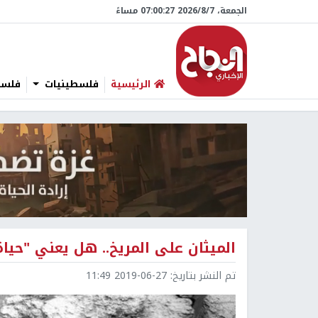
الجمعة، 7/‏8/‏2026 07:00:28 مساءً
الرئيسية
فلسطينيات
فلسطي
الميثان على المريخ.. هل يعني "حياة
تم النشر بتاريخ:
2019-06-27 11:49