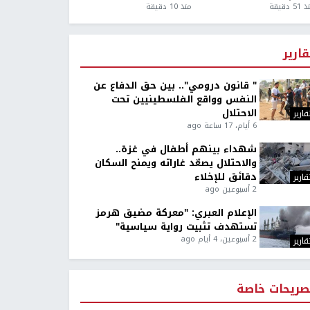
5 دقيقة
منذ 10 دقيقة
قارير
" قانون درومي".. بين حق الدفاع عن
النفس وواقع الفلسطينيين تحت
الاحتلال
قارير
6 أيام، 17 ساعة ago
شهداء بينهم أطفال في غزة..
والاحتلال يصعّد غاراته ويمنح السكان
دقائق للإخلاء
قارير
2 أسبوعين ago
الإعلام العبري: "معركة مضيق هرمز
تستهدف تثبيت رواية سياسية"
2 أسبوعين، 4 أيام ago
قارير
صريحات خاصة