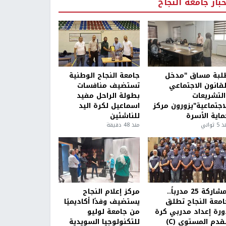
خبار جامعة النجاح
لبة مساق "مدخل
جامعة النجاح الوطنية
لقانون الاجتماعي
تستضيف منافسات
التشريعات
بطولة الراحل مفيد
لاجتماعية"يزورون مركز
اسماعيل لكرة اليد
ماية الأسرة
للناشئين
5 ثواني
منذ 48 دقيقة
بمشاركة 25 مدرباً..
مركز إعلام النجاح
امعة النجاح تطلق
يستضيف وفدًا أكاديميًا
ورة إعداد مدربي كرة
من جامعة لوليو
قدم المستوى (C)
للتكنولوجيا السويدية