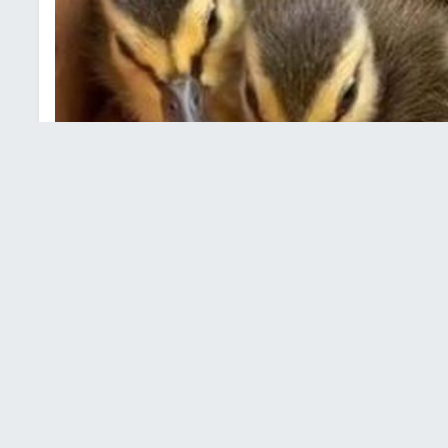
انقاذ البط
استخدم رجال الإطفاء فى بريطانيا، تسجيلا لنداء بطة لإقناع 8 منهم الخروج من أحد