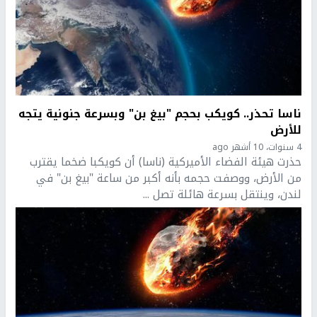
ناسا تحذر.. كويكب بحجم "بيغ بن" وبسرعة جنونية يتجه
للأرض
4 سنوات، 10 أشهر ago
حذرت هيئة الفضاء الأميركية (ناسا) أن كويكبا ضخما يقترب
من الأرض، ووصفت حجمه بأنه أكبر من ساعة "بيغ بن" في
لندن، وينتقل بسرعة هائلة تصل ...