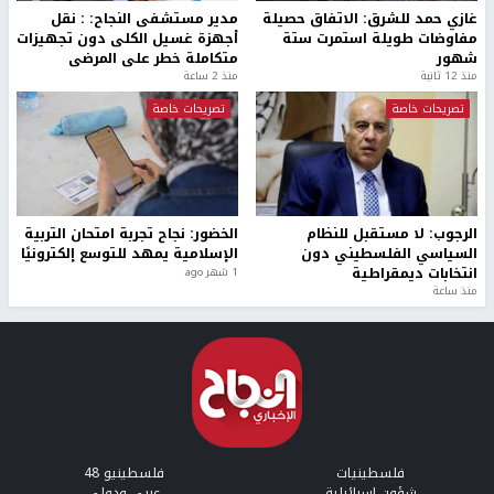
غازي حمد للشرق: الاتفاق حصيلة
مدير مستشفى النجاح: : نقل
مفاوضات طويلة استمرت ستة
أجهزة غسيل الكلى دون تجهيزات
شهور
متكاملة خطر على المرضى
منذ 12 ثانية
منذ 2 ساعة
تصريحات خاصة
تصريحات خاصة
الرجوب: لا مستقبل للنظام
الخضور: نجاح تجربة امتحان التربية
السياسي الفلسطيني دون
الإسلامية يمهد للتوسع إلكترونيًا
انتخابات ديمقراطية
1 شهر ago
منذ ساعة
فلسطينيات
فلسطينيو 48
شؤون إسرائيلية
عربي ودولي