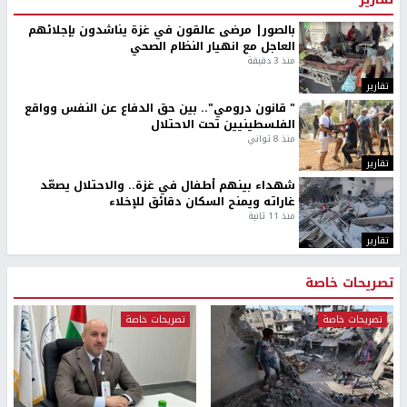
بالصور| مرضى عالقون في غزة يناشدون بإجلائهم
العاجل مع انهيار النظام الصحي
منذ 3 دقيقة
تقارير
" قانون درومي".. بين حق الدفاع عن النفس وواقع
الفلسطينيين تحت الاحتلال
منذ 8 ثواني
تقارير
شهداء بينهم أطفال في غزة.. والاحتلال يصعّد
غاراته ويمنح السكان دقائق للإخلاء
منذ 11 ثانية
تقارير
تصريحات خاصة
تصريحات خاصة
تصريحات خاصة