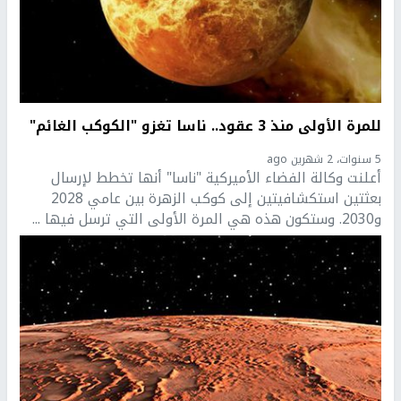
للمرة الأولى منذ 3 عقود.. ناسا تغزو "الكوكب الغائم"
5 سنوات، 2 شهرين ago
أعلنت وكالة الفضاء الأميركية "ناسا" أنها تخطط لإرسال
بعثتين استكشافيتين إلى كوكب الزهرة بين عامي 2028
و2030. وستكون هذه هي المرة الأولى التي ترسل فيها ...