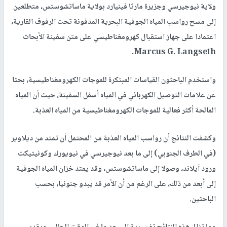
ولاية نيوجيرسي وجزيرة مارثا فينيارد بولاية ماساتشوستس، متطلعين
إلى مسح رواسب المياه الجوفية البحرية المدفونة تحت الرفوف القارية،
اعتمادا على جهاز استقبال كهرومغناطيسي على متن سفينة الأبحاث
Marcus G. Langseth.
واستخدم الباحثون القياسات المبتكرة للموجات الكهرومغناطيسية، بحثا
عن علامات التوصيل الكهربائي في المياه أسفل السفينة، حيث أن المياه
المالحة أكثر فعالية للموجات الكهرومغناطيسية من المياه العذبة.
وكشفت النتائج أن رواسب المياه العذبة من المحتمل أن تمتد من ديلاوير
(في الطرف الجنوبي) إلى ما بعد نيوجيرسي في نيويورك وكونيتيكت
ورود آيلاند، وصولا إلى ماساتشوستس، وقد يمتد خزان المياه الجوفية
إلى أبعد من ذلك، على الرغم من أن الأمر قد يبدو جنونيا، بحسب
الباحثين.