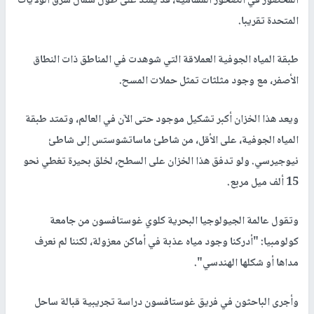
المحصور في الصخور المسامية، قد يمتد على طول شمال شرق الولايات
المتحدة تقريبا.
طبقة المياه الجوفية العملاقة التي شوهدت في المناطق ذات النطاق
الأصفر، مع وجود مثلثات تمثل حملات المسح.
ويعد هذا الخزان أكبر تشكيل موجود حتى الآن في العالم، وتمتد طبقة
المياه الجوفية، على الأقل، من شاطئ ماساتشوستس إلى شاطئ
نيوجيرسي. ولو تدفق هذا الخزان على السطح، لخلق بحيرة تغطي نحو
15 ألف ميل مربع.
وتقول عالمة الجيولوجيا البحرية كلوي غوستافسون من جامعة
كولومبيا: "أدركنا وجود مياه عذبة في أماكن معزولة، لكننا لم نعرف
مداها أو شكلها الهندسي".
وأجرى الباحثون في فريق غوستافسون دراسة تجريبية قبالة ساحل