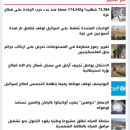
73,384 شهيدا و174,242 مصابا منذ بدء حرب الإبادة على قطاع
غزة
الولايات المتحدة تضغط على اسرائيل لوقف إطلاق نار لمدة
أسبوعين في غزة
تقرير: رموز متطرفة في المستوطنات تحرض على ارتكاب جرائم
بحق الفلسطينيين
الاحتلال يواصل تجريف أراضٍ في سنجل شمال رام الله لصالح
بؤرة استيطانية
اليونيسف توقف موظفا رفيعا بتهمة التجسس لصالح إسرائيل
الإعصار "دولفين" يضرب أوكيناوا باليابان والصين تستعد
لوصوله
سلطة المياه تطلق مشروعا وطنيا يقود التحول نحو تشغيل
مرافق المياه بالطاقة الشمسية