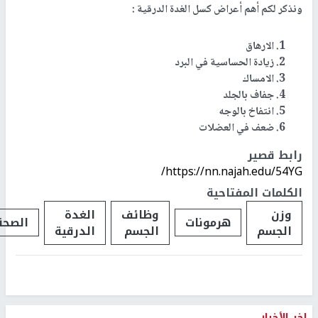
ونذكر لكم أهم أعراض كسل الغدة الدرقية
:
الارهاق
زيادة الحساسية في البرد
الامساك
جفاف بالجلد
انتفاخ بالوجه
ضعف في العضلات
رابط قصير
https://nn.najah.edu/54YG/
الكلمات المفتاحية
وزن
وظائف
الغدة
هرمونات
الصحة
الجسم
الجسم
الدرقية
اخر الأخبار