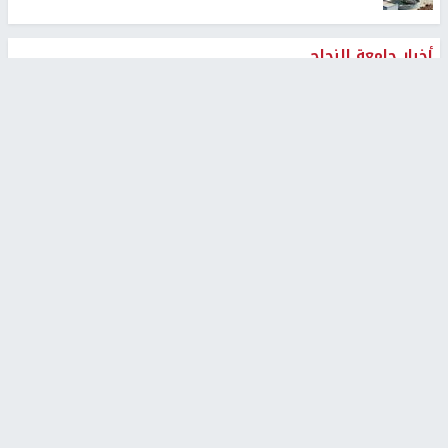
أخبار جامعة النجاح
طلبة مساق "مدخل للقانون
جامعة النجاح الوطنية تستضيف
الاجتماعي والتشريعات
منافسات بطولة الراحل مفيد
الاجتماعية"يزورون مركز حماية
اسماعيل لكرة اليد للناشئين
الأسرة
منذ 48 دقيقة
منذ 5 ثواني
بمشاركة 25 مدرباً.. جامعة النجاح
مركز إعلام النجاح يستضيف وفدًا
تطلق دورة إعداد مدربي كرة
أكاديميًا من جامعة لوليو