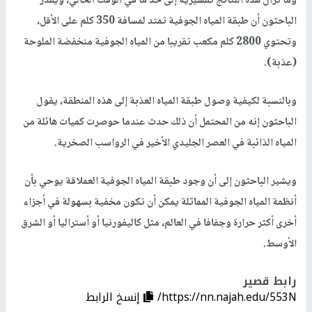
وما تزال هذه النتائج تفسيرية إلى حد ما في الوقت الحالي، ويقدر
الباحثون أن طبقة المياه الجوفية تمتد لمسافة 350 كلم على الأقل،
وتحتوي 2800 كلم مكعب تقريبا من المياه الجوفية منخفضة الملوحة
(عذبة).
وبالنسبة لكيفية وصول طبقة المياه العذبة إلى هذه المنطقة، يقول
الباحثون إنه من المحتمل أن ذلك حدث عندما حوصرت كميات هائلة من
المياه الذائبة في العصر الجليدي الأخير في الرواسب الصخرية.
ويشير الباحثون إلى أن وجود طبقة المياه الجوفية العملاقة يوحي بأن
أنظمة المياه الجوفية المماثلة يمكن أن تكون مخفية بسهولة في أجزاء
أخرى أكثر حرارة وجفافا في العالم، مثل كاليفورنيا أو أستراليا أو الشرق
الأوسط.
رابط قصير
https://nn.najah.edu/553N/
إنسخ الرابط