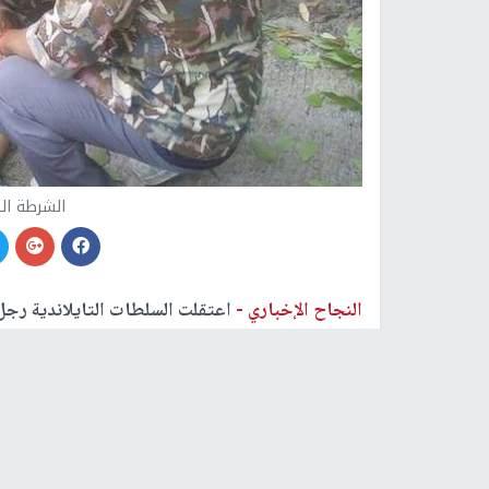
الشرطة ال
النجاح الإخباري -
اعتقلت السلطات التايلاندية رجل
رحلة سياحية، عن طريق دفعها نحو هاوية أحد الأودي
وبحسب ما نقلت تقارير صحفية تايلاندية، فإن الرجل
متنزه، حتى يرث ثروتها التي تقدر بنحو 3.2 مليون دولار.