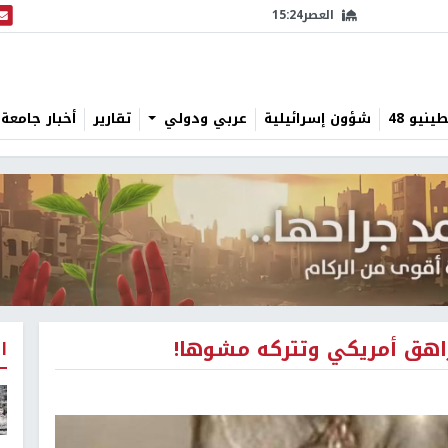
العصر
15:24
البث
نيو 48
شؤون إسرائيلية
عربي ودولي
تقارير
أخبار جامعة 
راهق أمريكي وتتركه مشوها!
ا