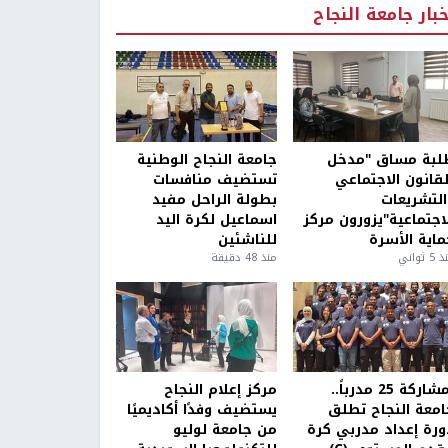
خبار جامعة النجاح
لبة مساق "مدخل
جامعة النجاح الوطنية
لقانون الاجتماعي
تستضيف منافسات
التشريعات
بطولة الراحل مفيد
لاجتماعية"يزورون مركز
اسماعيل لكرة اليد
ماية الأسرة
للناشئين
5 ثواني
منذ 48 دقيقة
بمشاركة 25 مدرباً..
مركز إعلام النجاح
امعة النجاح تطلق
يستضيف وفدًا أكاديميًا
ورة إعداد مدربي كرة
من جامعة لوليو