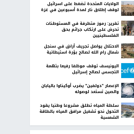
الولايات المتحدة تضغط على اسرائيل
لوقف إطلاق نار لمدة أسبوعين في غزة
تقرير: رموز متطرفة في المستوطنات
تحرض على ارتكاب جرائم بحق
الفلسطينيين
الاحتلال يواصل تجريف أراضٍ في سنجل
شمال رام الله لصالح بؤرة استيطانية
اليونيسف توقف موظفا رفيعا بتهمة
التجسس لصالح إسرائيل
الإعصار "دولفين" يضرب أوكيناوا باليابان
والصين تستعد لوصوله
سلطة المياه تطلق مشروعا وطنيا يقود
التحول نحو تشغيل مرافق المياه بالطاقة
الشمسية