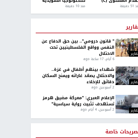
قدم المستوى (C)
للتكنولوجيا السويدية
5 دقيقة
منذ 10 دقيقة
قارير
" قانون درومي".. بين حق الدفاع عن
النفس وواقع الفلسطينيين تحت
الاحتلال
قارير
6 أيام، 17 ساعة ago
شهداء بينهم أطفال في غزة..
والاحتلال يصعّد غاراته ويمنح السكان
دقائق للإخلاء
قارير
2 أسبوعين ago
الإعلام العبري: "معركة مضيق هرمز
تستهدف تثبيت رواية سياسية"
2 أسبوعين، 4 أيام ago
قارير
صريحات خاصة