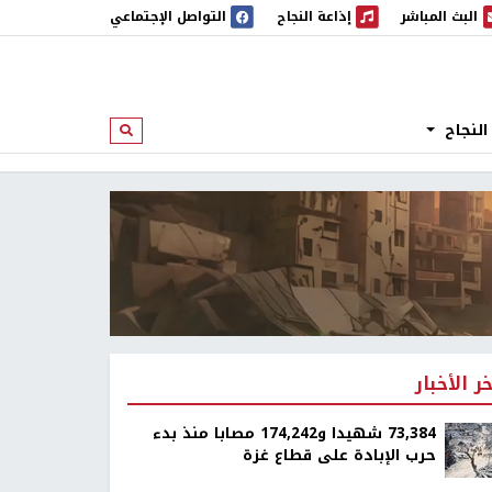
البث المباشر
إذاعة النجاح
التواصل الإجتماعي
 المباشر
إذاعة النجاح
النجاح
ابحث
خر الأخبار
73,384 شهيدا و174,242 مصابا منذ بدء
حرب الإبادة على قطاع غزة