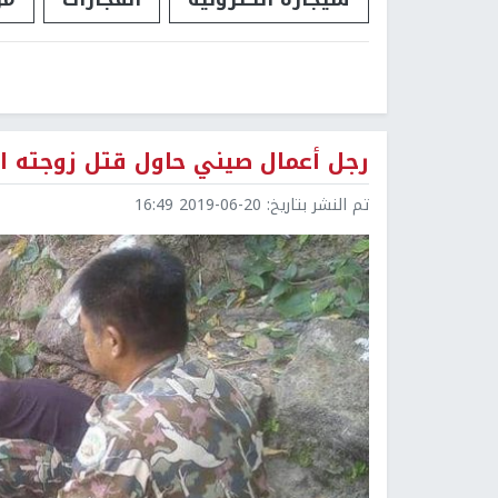
رجل أعمال صيني حاول قتل زوجته الح
تم النشر بتاريخ:
2019-06-20 16:49