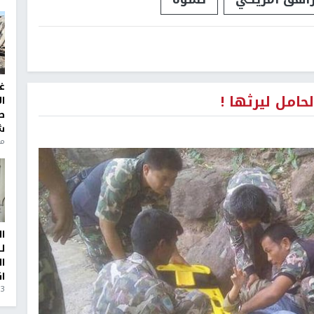
غ
امل ليرثها !
ا
ط
ش
منذ 6
ا
ل
ا
ا
3 أيام، 23 ساعة ago