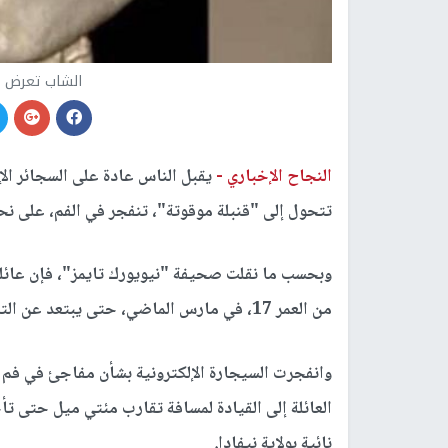
الشاب تعرض 
النجاح الإخباري -
يقبل الناس عادة على السجائر الإل
تتحول إلى "قنبلة موقوتة"، تنفجر في الفم، على نح
وبحسب ما نقلت صحيفة "نيويورك تايمز"، فإن عائلة 
من العمر 17، في مارس الماضي، حتى يبتعد عن التدخين، لكنها أضرته من حيث لا تدري.
وانفجرت السيجارة الإلكترونية بشأن مفاجئ في فم 
العائلة إلى القيادة لمسافة تقارب مئتي ميل حتى 
نائية بولاية نيفادا.