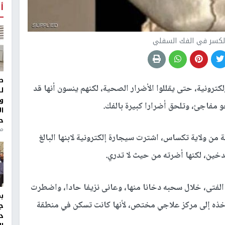
أ
لكسر في الفك السفلي
ط
كترونية، حتى يقللوا الأضرار الصحية، لكنهم ينسون أنها قد
ل
و
و مفاجئ، وتلحق أضرارا كبيرة بالفك.
ا
ح
منذ 
من ولاية تكساس، اشترت سيجارة إلكترونية لابنها البالغ
الفتى، خلال سحبه دخانا منها، وعانى نزيفا حادا، واضطرت
تأخذه إلى مركز علاجي مختص، لأنها كانت تسكن في منطقة
ج
د