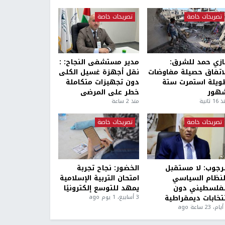
تصريحات خاصة
تصريحات خاصة
ازي حمد للشرق:
مدير مستشفى النجاح: :
لاتفاق حصيلة مفاوضات
نقل أجهزة غسيل الكلى
ويلة استمرت ستة
دون تجهيزات متكاملة
هور
خطر على المرضى
1 ثانية
منذ 2 ساعة
تصريحات خاصة
تصريحات خاصة
لرجوب: لا مستقبل
الخضور: نجاح تجربة
لنظام السياسي
امتحان التربية الإسلامية
لفلسطيني دون
يمهد للتوسع إلكترونيًا
نتخابات ديمقراطية
3 أسابيع، 1 يوم ago