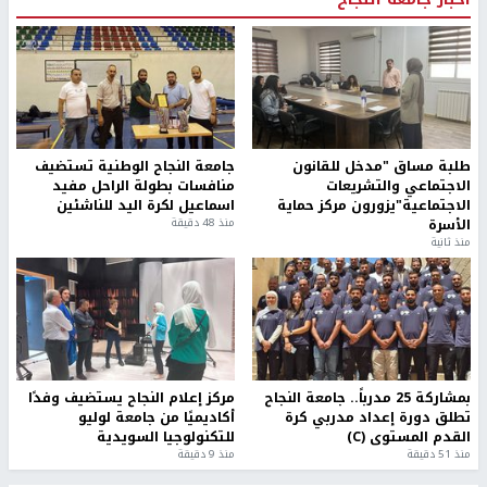
طلبة مساق "مدخل للقانون
جامعة النجاح الوطنية تستضيف
الاجتماعي والتشريعات
منافسات بطولة الراحل مفيد
الاجتماعية"يزورون مركز حماية
اسماعيل لكرة اليد للناشئين
الأسرة
منذ 48 دقيقة
منذ ثانية
بمشاركة 25 مدرباً.. جامعة النجاح
مركز إعلام النجاح يستضيف وفدًا
تطلق دورة إعداد مدربي كرة
أكاديميًا من جامعة لوليو
القدم المستوى (C)
للتكنولوجيا السويدية
منذ 51 دقيقة
منذ 9 دقيقة