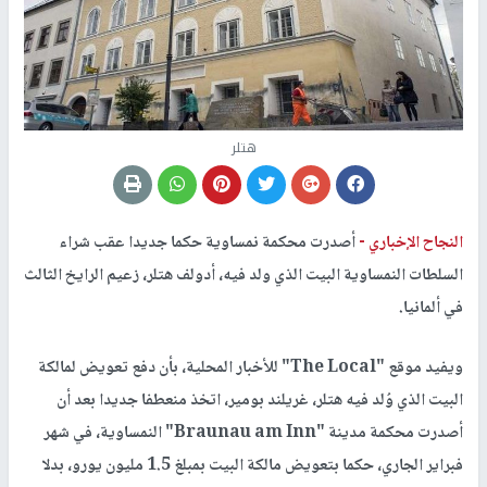
هتلر
النجاح الإخباري -
أصدرت محكمة نمساوية حكما جديدا عقب شراء
السلطات النمساوية البيت الذي ولد فيه، أدولف هتلر، زعيم الرايخ الثالث
في ألمانيا.
ويفيد موقع "The Local" للأخبار المحلية، بأن دفع تعويض لمالكة
البيت الذي وُلد فيه هتلر، غريلند بومير، اتخذ منعطفا جديدا بعد أن
أصدرت محكمة مدينة "Braunau am Inn" النمساوية، في شهر
فبراير الجاري، حكما بتعويض مالكة البيت بمبلغ 1.5 مليون يورو، بدلا