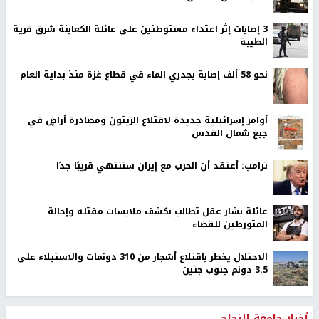
‏3 إصابات إثر اعتداء مستوطنين على عائلة الكعابنة شرق قرية
الطيبة
نحو 58 ألف إصابة بجدري الماء في قطاع غزة منذ بداية العام
أوامر إسرائيلية جديدة لاقتلاع الزيتون ومصادرة أراضٍ في
جبع شمال القدس
ترامب: أعتقد أن الحرب مع إيران ستنتهي قريبًا جدًا
عائلة بشار عقل تطالب بكشف ملابسات مقتله وإحالة
المتورطين للقضاء
الاحتلال يخطر باقتلاع أشجار من 310 دونمات والاستيلاء على
3.5 دونم جنوب جنين
أخبار جامعة النجاح