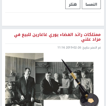
النمسا
هتلر
ممتلكات رائد الفضاء يوري غاغارين للبيع في
مزاد علني
تم النشر بتاريخ:
2019-02-26 11:16