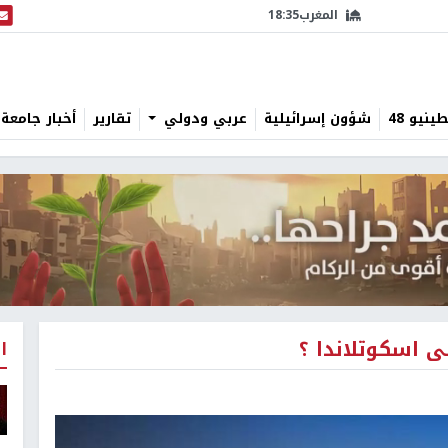
المغرب
18:35
البث
نيو 48
شؤون إسرائيلية
عربي ودولي
تقارير
أخبار جامعة 
 اسكوتلاندا ؟
ا