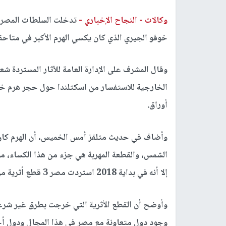
وكالات -
النجاح الإخباري -
تدخلت السلطات المصرية 
خوفو الجيري الذي كان يكسي الهرم الأكبر في متاحفه
وقال المشرف على الإدارة العامة للآثار المستردة شعب
الخارجية للاستفسار من اسكتلندا حول حجر هرم خ
أوراق.
وأضاف في حديث متلفز أمس الخميس، أن الهرم كان 
الشمس، والقطعة المهربة هي جزء من هذا الكساء، م
إلا أنه في بداية 2018 استردت مصر 3 قطع أثرية من أمريكا، كانت قد خرجت عام 1927، أي قبل 90 عاما.
وأوضح أن القطع الأثرية التي خرجت بطرق غير شرع
وجود دول متعاونة مع مصر في هذا المجال ودول أخ