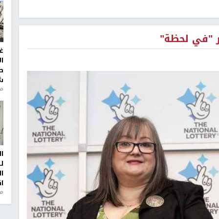
غ
ا
ط
ش
منذ 2
ا
ل
ا
ا
من