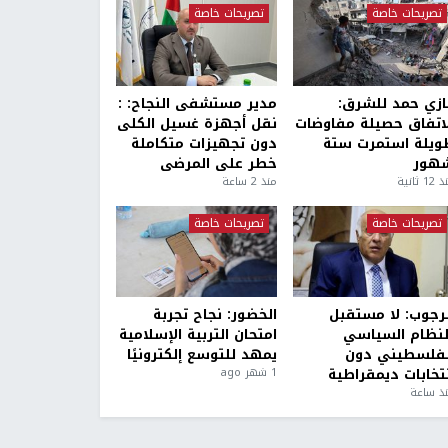
تصريحات خاصة
تصريحات خاصة
ازي حمد للشرق:
مدير مستشفى النجاح: :
لاتفاق حصيلة مفاوضات
نقل أجهزة غسيل الكلى
ويلة استمرت ستة
دون تجهيزات متكاملة
هور
خطر على المرضى
1 ثانية
منذ 2 ساعة
تصريحات خاصة
تصريحات خاصة
لرجوب: لا مستقبل
الخضور: نجاح تجربة
لنظام السياسي
امتحان التربية الإسلامية
لفلسطيني دون
يمهد للتوسع إلكترونيًا
نتخابات ديمقراطية
1 شهر ago
ذ ساعة