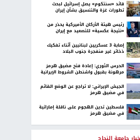
قائد «سنتكوم» يصل إسرائيل لبحث
تطورات غزة والتنسيق بشأن إيران
رئيس هيئة الأركان الأميركية يحذر من
«نتيجة عكسية» للتصعيد مع إيران
إصابة 3 عسكريين لبنانيين أثناء تفكيك
ذخائر غير منفجرة جنوب البلاد
الحرس الثوري: إعادة فتح مضيق هرمز
مرهونة بقبول واشنطن الشروط الإيرانية
الجيش الإيراني: لا تراجع عن الوضع القائم
في مضيق هرمز
فلسطين تدين الهجوم على ناقلة إماراتية
في مضيق هرمز
خبار جامعة النجاح