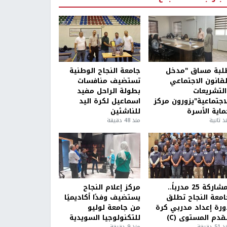
لبة مساق "مدخل
جامعة النجاح الوطنية
لقانون الاجتماعي
تستضيف منافسات
التشريعات
بطولة الراحل مفيد
لاجتماعية"يزورون مركز
اسماعيل لكرة اليد
ماية الأسرة
للناشئين
ذ ثانية
منذ 48 دقيقة
بمشاركة 25 مدرباً..
مركز إعلام النجاح
امعة النجاح تطلق
يستضيف وفدًا أكاديميًا
ورة إعداد مدربي كرة
من جامعة لوليو
قدم المستوى (C)
للتكنولوجيا السويدية
5 دقيقة
منذ 9 دقيقة