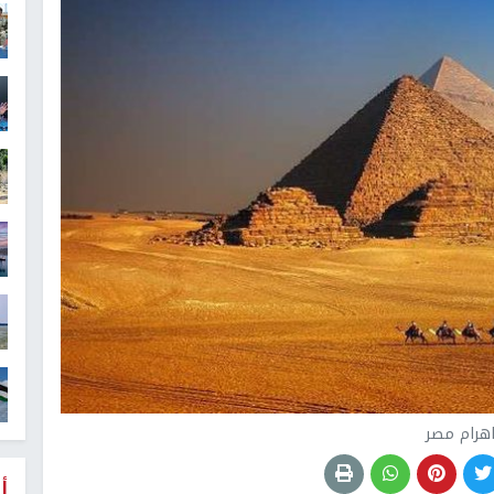
هرام مصر
أ