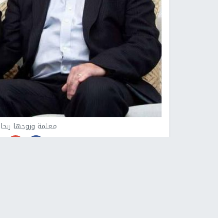
معلمة وزوجها ربحا 145 مليون دولار "في لحظة
وكالات -
النجاح الإخباري -
تغيرت حياة زوجين من مق
الفوز بجائزة اليانصيب الكبرى، بالتزامن مع احتفالات