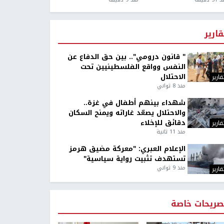
قارير
" قانون درومي".. بين حق الدفاع عن
النفس وواقع الفلسطينيين تحت
الاحتلال
قارير
منذ 8 ثواني
شهداء بينهم أطفال في غزة..
والاحتلال يصعّد غاراته ويمنح السكان
دقائق للإخلاء
قارير
منذ 11 ثانية
الإعلام العبري: "معركة مضيق هرمز
تستهدف تثبيت رواية سياسية"
منذ 9 ثواني
قارير
صريحات خاصة