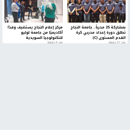
بمشاركة 25 مدرباً.. جامعة النجاح
مركز إعلام النجاح يستضيف وفدًا
تطلق دورة إعداد مدربي كرة
أكاديميًا من جامعة لوليو
القدم المستوى (C)
للتكنولوجيا السويدية
منذ 51 دقيقة
منذ 9 دقيقة
تقارير
بالصور| مرضى عالقون في غزة يناشدون بإجلائهم
العاجل مع انهيار النظام الصحي
منذ 3 دقيقة
تقارير
" قانون درومي".. بين حق الدفاع عن النفس وواقع
الفلسطينيين تحت الاحتلال
منذ 8 ثواني
تقارير
شهداء بينهم أطفال في غزة.. والاحتلال يصعّد
غاراته ويمنح السكان دقائق للإخلاء
منذ 11 ثانية