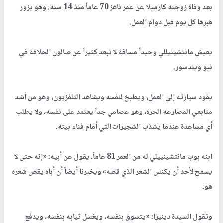
بعد وفاة زوجته كارميلا عن عمر ناهز 70 عاماً منذ 14 سنة. وهو يزور
قبرها كل يوم قبل دوام العمل.
يعيش مانتشينيللي وحيداً مسافة لا تبعد كثيراً عن صالون الحلاقة في
نيو ويندسور.
يقود سيارته إلى العمل، ويطبخ لنفسه ويشاهد التلفزيون، وهو من أشد
متابعي المصارعة الحرة، وهو عصامي جداً يعتمد على نفسه، ولا يطلب
أي مساعدة عندما يشذب الشجيرات التي أمام فناء بيته.
ابنه بوب مانتشينييلي له من العمر 81 عاماً. يقول عن أبيه: «إنه حتى لا
يسمح لأحد أن يكنس الشعر الذي قصه» ويخبرنا أيضاً أن أباه يقص شعره
هو.
وتقول السيدة دينيزا: «يتسوق بنفسه، ويغسل ثيابه بنفسه، ويدفع