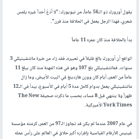
يقول أورورك ذو الـ56 عاماً، من نيويورك: "لا أدَعُ أحداً غيره يلمس
شعري، فهذا الرجل يعمل في الحلاقة منذ قرن".
بدأ بالحلاقة منذ كان عمره 11 عاماً
الواقع أن أورورك بالغ قليلاً في تعبيره، فقد زاد من خبرة مانتشينيللي 3
سنوات. فمانتشينيللي بلغ 107 وهو في هذه المهنة منذ كان يبلغ 11
عاماً من العمر، أيام كان وورن هاردينغ في البيت الأبيض، وما زال
مانتشينيللي يعمل بدوام كامل مدة 5 أيام في الأسبوع، يبدأ في الـ12
ظهراً ولا ينتهي قبل 8 مساء، بحسب ما ذكرت صحيفة The New
York Times الأميركية.
في عام 2007 عندما لم يكن قد تجاوز الـ97 من العمر، كرمته مؤسسة
غينيس للأرقام القياسية بإقراره أكبر حلاق في العالم على رأس عمله