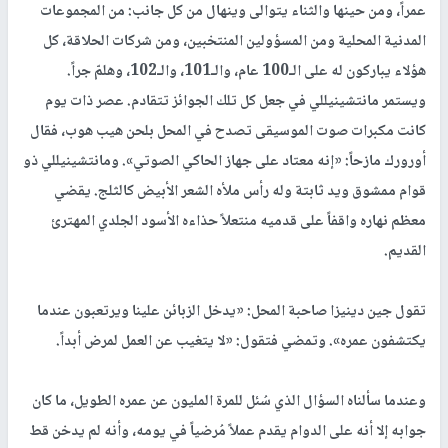
عمراً، ومن حينها والثناء يتوالى وينهال من كل جانب: من المجموعات
المدنية المحلية ومن المسؤولين المنتخبين، ومن شركات الحلاقة، كل
هؤلاء يباركون له على الـ100 عام، والـ101، والـ102، وهلمّ جراً.
ويستمر مانتشينيللي في جعل كل تلك الجوائز تتقادم. عصر ذات يوم
كانت مكبرات صوت الموسيقى تصدح في المحل بلحن هيب هوب، فقال
أورورك مازحاً: «إنه معتاد على جهاز الحاكي الصوتي». ومانتشينيللي ذو
قوام ممشوق ويد ثابتة وله رأس ملأه الشعر الأبيض كالثلج. يقضي
معظم نهاره واقفاً على قدميه منتعلاً حذاءه الأسود الجلدي المهترئ
القديم.
تقول جين دينيزا صاحبة المحل: «يدخل الزبائن علينا ويرتعبون عندما
يكتشفون عمره». وتمضي فتقول: «لا يتغيب عن العمل لمرض أبداً.
وعندما سألناه السؤال الذي سُئل للمرة المليون عن عمره الطويل، ما كان
جوابه إلا أنه على الدوام يقدم عملاً مُرضياً في يومه، وأنه لم يدخن قط