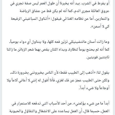
أو يفرط في الشرب. بيد أنه يخبرنا أن طول العمر ليس صفة تجري في
عروق العائلة مجرى الدم، كما أنه لم يكن قط من عشاق الرياضة
والتمارين، أما عن نظامه الغذائي فيقول: «أتناول السباغيتي الرفيعة
كي لا أسمن».
وما زالت أسنان مانتشينيللي تزيّن فمه كلها، ولا يتناول أي دواء يومياً،
كما أنه لم يحتج يوماً لنظارة، ويداه اللتان يقص بهما شعر الزبائن ما زالتا
ثابتتين قويتين.
يقول لنا: «أذهب إلى الطبيب فقط؛ لأن الناس يخبرونني بضرورة ذلك،
ولكن حتى الطبيب عجز عن فك لغزي، فأنا أقول له إنني لا أعاني آلاماً ولا
أوجاعاً ولا شيء أبداً.
أبداً ما من شيء يؤلمني». من أحد الأسباب التي تدفعه للاستمرار في
العمل، حسبما قال، أن العمل يساعده على الانشغال والتفاؤل والحيوية