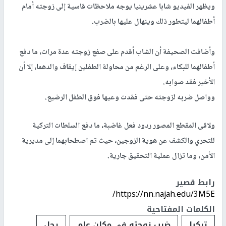
ويظهر الفيديو شابا عشرينيا يوجه ملاحظات قاسية إلى زوجته أمام
أطفالهما ليتطور ذلك وينهال عليها بالضرب.
وأضافت الصحيفة أن الشاب أقدم على صفع زوجته عدة مرات، ما دفع
أطفالهما للبكاء، وعلى الرغم من محاولة الطفلين إيقاف والدهما، إلا أن
الأخير فقد صوابه.
وواصل ضربه لزوجته حتى فقدت وعيها فوق الطفل الرضيع.
ولاقى المقطع المصور ردود فعل غاضبة، ما دفع السلطات التركية
للتحري والكشف عن هوية الزوجين، حيث تم اصطحابهما إلى مديرية
الأمن، وما تزال عملية التحقيق جارية.
رابط قصير
https://nn.najah.edu/3M5E/
الكلمات المفتاحية
تركيا
ضرب زوجته في مكان عام
رجل