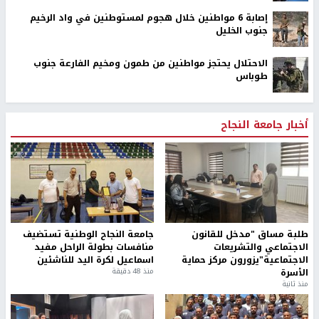
إصابة 6 مواطنين خلال هجوم لمستوطنين في واد الرخيم
جنوب الخليل
الاحتلال يحتجز مواطنين من طمون ومخيم الفارعة جنوب
طوباس
أخبار جامعة النجاح
طلبة مساق "مدخل للقانون
جامعة النجاح الوطنية تستضيف
الاجتماعي والتشريعات
منافسات بطولة الراحل مفيد
الاجتماعية"يزورون مركز حماية
اسماعيل لكرة اليد للناشئين
الأسرة
منذ 48 دقيقة
منذ ثانية