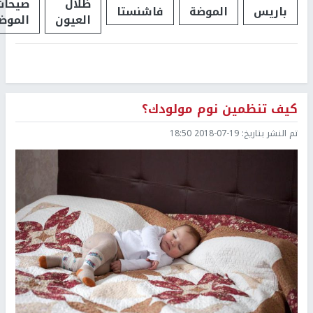
ظلال
صيحات
باريس
الموضة
فاشنستا
العيون
الموض
كيف تنظمين نوم مولودك؟
تم النشر بتاريخ:
2018-07-19 18:50