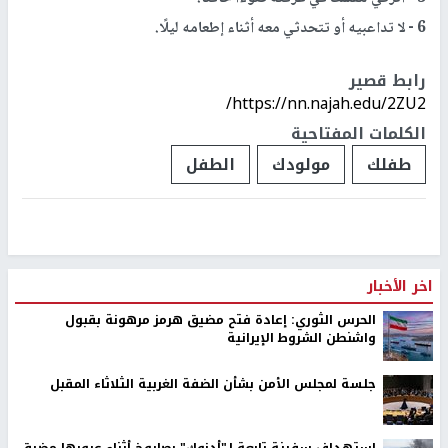
6 - لا تداعبيه أو تتحدثي معه أثناء إطعامه ليلًا.
رابط قصير
https://nn.najah.edu/2ZU2/
الكلمات المفتاحية
طفلك
مولودك
الطفل
اخر الأخبار
الحرس الثوري: إعادة فتح مضيق هرمز مرهونة بقبول
واشنطن الشروط الإيرانية
جلسة لمجلس الأمن بشأن الضفة الغربية الثلاثاء المقبل
استهداف سفينة تابعة لـ"أدنوك" بصاروخ أثناء عبورها مضيق