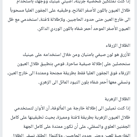
إذا كنت تمتلكين شخصية جريئة، أضيئي عينيك ووجهك باستخدام
ظلال العيون باللون الأصفر الفاتح، وطبقيه على الجفون العليا مسحوباً
الى خارج العين حتى حدود الحاجبين. ولإطلالة لافتة، استخدمي مع ظل
العيون الأصفر الموحد أحمر شفاه باللون الوردي الداكن.
الظلال الزرقاء
الأزرق هو لون صيفي بامتياز، ومن خلال استخدامه على عينيك
ستحصلين على إطلالة صيفية ساحرة. قومي بتطبيق ظلال العيون
الزرقاء فوق الجفون العليا فقط بطريقة مجنحة وممتدة الى خارج العين،
ونسقي معها أحمر شفاه بلون النيود المائل الى الزهري.
الظلال الزهرية
إذا كنت تميلين الى إطلالة خارجة عن المألوفة، آن الأوان لتستخدمي
ظلال العيون الزهرية بطريقة لافتة ومميزة، بحيث تطبقينها على كامل
الجفنين العلوي والسفلي، على أن تكون ممتدة على كامل الجهة
الخارجية للعين وحتى حدود الحاجبين. ولاكتمال الطلة، نسقي الظلال