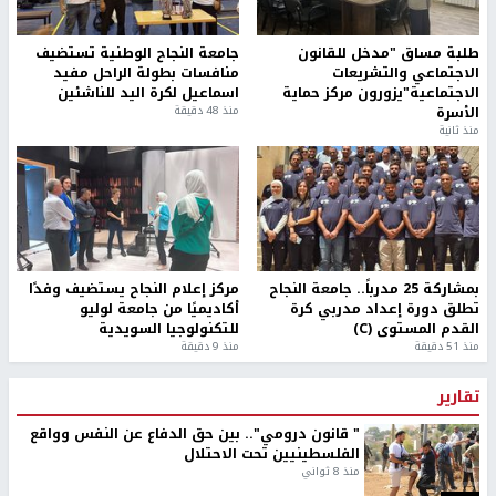
طلبة مساق "مدخل للقانون
جامعة النجاح الوطنية تستضيف
الاجتماعي والتشريعات
منافسات بطولة الراحل مفيد
الاجتماعية"يزورون مركز حماية
اسماعيل لكرة اليد للناشئين
الأسرة
منذ 48 دقيقة
منذ ثانية
بمشاركة 25 مدرباً.. جامعة النجاح
مركز إعلام النجاح يستضيف وفدًا
تطلق دورة إعداد مدربي كرة
أكاديميًا من جامعة لوليو
القدم المستوى (C)
للتكنولوجيا السويدية
منذ 51 دقيقة
منذ 9 دقيقة
تقارير
" قانون درومي".. بين حق الدفاع عن النفس وواقع
الفلسطينيين تحت الاحتلال
منذ 8 ثواني