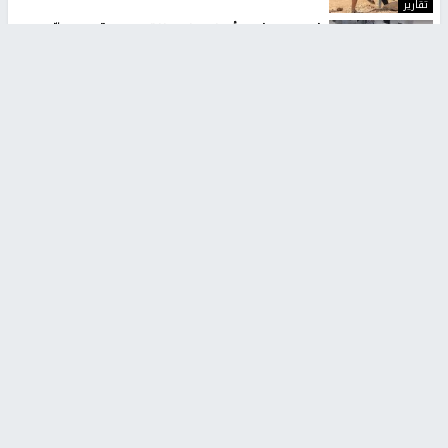
تقارير
شهداء بينهم أطفال في غزة.. والاحتلال يصعّد
غاراته ويمنح السكان دقائق للإخلاء
منذ 11 ثانية
تقارير
الإعلام العبري: "معركة مضيق هرمز تستهدف تثبيت
رواية سياسية"
منذ 9 ثواني
تقارير
تصريحات خاصة
تصريحات خاصة
تصريحات خاصة
غازي حمد للشرق: الاتفاق حصيلة
مدير مستشفى النجاح: : نقل
مفاوضات طويلة استمرت ستة
أجهزة غسيل الكلى دون تجهيزات
شهور
متكاملة خطر على المرضى
منذ 12 ثانية
منذ 2 ساعة