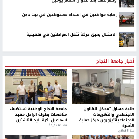
وكفر عقب بعد عدوان استمر يومين
إصابة مواطنين في اعتداء مستوطنين في بيت دجن
الاحتلال يعيق حركة تنقل المواطنين في قلقيلية
أخبار جامعة النجاح
طلبة مساق "مدخل للقانون
جامعة النجاح الوطنية تستضيف
الاجتماعي والتشريعات
منافسات بطولة الراحل مفيد
الاجتماعية"يزورون مركز حماية
اسماعيل لكرة اليد للناشئين
الأسرة
منذ 48 دقيقة
منذ 5 ثواني