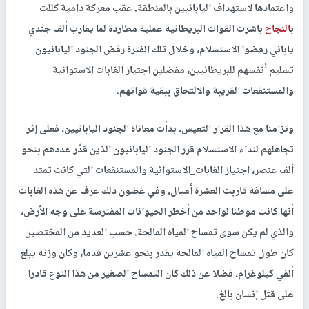
واعتمادها لاستهداف اليابانيين بالمنطقة. عقب معركة دامية كللت
ب
النجاح
باشرت القوات البريطانية عملية مطاردة لما يقارب ألف جندي
ياباني رفضوا الاستسلام، وخلال تلك الفترة رفض الجنود اليابانيون
تسليم أنفسهم للبريطانيين، مفضلين اجتياز الغابات الاستوائية
والمستنقعات القريبة والالتحاق ببقية قواتهم.
وتزامنا مع هذا القرار التعيس، بدأت معاناة الجنود اليابانيين، فعلى إثر
تجاهلهم لنداء الاستسلام قرر الجنود اليابانيون الذين قدّر عددهم بنحو
ألف عنصر، اجتياز الغابات_الاستوائية والمستنقعات التي كانت تمتد
على مسافة قاربت العشرة أميال، وفي غضون ذلك عرف عن هذه الغابات
أنها كانت موطنا لواحد من أخطر الحيوانات المفترسة على وجه الأرض،
والذي لم يكن سوى تمساح المياه المالحة. حسب العديد من المختصين
كان طول تمساح المياه المالحة يقدر بنحو عشرين قدما، وكان وزنه يبلغ
ألفي كيلوغرام، فضلا عن ذلك كان التمساح الصغير من هذا النوع قادرا
على قتل إنسان بالغ.