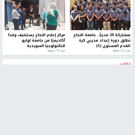
بمشاركة 25 مدرباً.. جامعة النجاح
مركز إعلام النجاح يستضيف وفدًا
تطلق دورة إعداد مدربي كرة
أكاديميًا من جامعة لوليو
القدم المستوى (C)
للتكنولوجيا السويدية
منذ 51 دقيقة
منذ 10 دقيقة
تقارير
" قانون درومي".. بين حق الدفاع عن النفس وواقع
الفلسطينيين تحت الاحتلال
6 أيام، 17 ساعة ago
تقارير
شهداء بينهم أطفال في غزة.. والاحتلال يصعّد
غاراته ويمنح السكان دقائق للإخلاء
2 أسبوعين ago
تقارير
الإعلام العبري: "معركة مضيق هرمز تستهدف تثبيت
رواية سياسية"