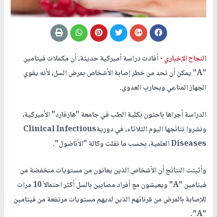
النجاح الإخباري -
أفادت دراسة أميركية حديثة، أن مكملات فيتامين
"A" يمكن أن تحد من خطر إصابة الأشخاص بمرض السل، لأنه يقوي
الجهاز المناعي ويحارب العدوى.
الدراسة أجراها باحثون بكلية الطب في جامعة "هارفارد" الأميركية،
ونشروا نتائجها اليوم الثلاثاء، في دوريةClinical Infectious
Diseases العلمية، بحسب ما نقلت وكالة "الأناضول".
وأثبتت النتائج أن الأشخاص الذين يعانون من مستويات منخفضة من
فيتامين "A" ويعيشون مع أفراد مصابين بالسل أكثر احتمالاً 10 مرات
للإصابة بالمرض من قرنائهم الذين لديهم مستويات مرتفعة من فيتامين
"A".