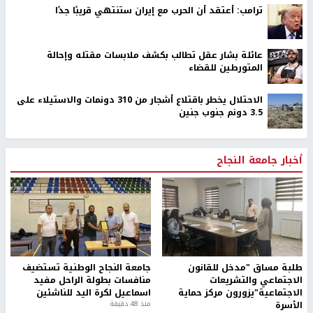
ترامب: أعتقد أن الحرب مع إيران ستنتهي قريبًا جدًا
عائلة بشار عقل تطالب بكشف ملابسات مقتله وإحالة
المتورطين للقضاء
الاحتلال يخطر باقتلاع أشجار من 310 دونمات والاستيلاء على
3.5 دونم جنوب جنين
أخبار جامعة النجاح
طلبة مساق "مدخل للقانون
جامعة النجاح الوطنية تستضيف
الاجتماعي والتشريعات
منافسات بطولة الراحل مفيد
الاجتماعية"يزورون مركز حماية
اسماعيل لكرة اليد للناشئين
الأسرة
منذ 48 دقيقة