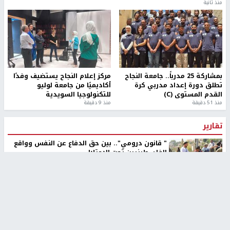
منذ ثانية
بمشاركة 25 مدرباً.. جامعة النجاح
مركز إعلام النجاح يستضيف وفدًا
تطلق دورة إعداد مدربي كرة
أكاديميًا من جامعة لوليو
القدم المستوى (C)
للتكنولوجيا السويدية
منذ 51 دقيقة
منذ 9 دقيقة
تقارير
" قانون درومي".. بين حق الدفاع عن النفس وواقع
الفلسطينيين تحت الاحتلال
منذ 8 ثواني
تقارير
شهداء بينهم أطفال في غزة.. والاحتلال يصعّد
غاراته ويمنح السكان دقائق للإخلاء
منذ 11 ثانية
تقارير