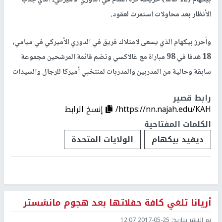
بيكهام (42 عاما) خريطة كرة القدم في الدوري الأميركي، الذي جذب
الأنظار بعد محاولات استمرت لعقود.
وأحرز بيكهام الذي يسعى لامتلاك فريق في الدوري الأميركي في ميامي،
18 هدفا في 98 مباراة مع غالاكسي وتضم قائمة المرشحين مجموعة
سابقة وحالية من المدربين والمدربات لمنتخبي أميركا للرجال والسيدات
رابط قصير
https://nn.najah.edu/KAH/
إنسخ الرابط
الكلمات المفتاحية
ديفيد بيكهام
الولايات المتحدة
أريانا تلغي كافة حفلاتها بعد هجوم مانشستر
تم النشر بتاريخ:
2017-05-25 12:07