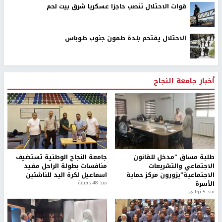
قوات الاحتلال تنصب حاجزا عسكريا شرق بيت لحم
الاحتلال يقتحم بلدة طمون جنوب طوباس
أخبار جامعة النجاح
طلبة مساق "مدخل للقانون
جامعة النجاح الوطنية تستضيف
الاجتماعي والتشريعات
منافسات بطولة الراحل مفيد
الاجتماعية"يزورون مركز حماية
اسماعيل لكرة اليد للناشئين
الأسرة
منذ 48 دقيقة
منذ 5 ثواني