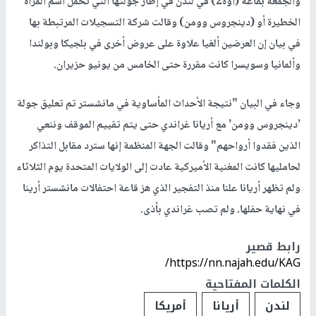
والجمعة بقاعة (أوه2) في لندن في إطار جولتها التي تحمل اسم المرأة
الخطيرة أو (دينجروس وومن) وقالت شركة التسجيلات المرتبطة بها
في بيان إن العرضين ألغيا علاوة على عروض أخرى في بلجيكا وبولندا
وألمانيا وسويسرا كانت مقررة حتى الخامس من يونيو حزيران.
وجاء في البيان "نتيجة الأحداث المأساوية في مانشستر تم تعليق جولة
’دينجروس وومن’ مع أريانا غراندي حتى يتم تقييم الموقف وننعي
الذين فقدوا أرواحهم" وقالت الجهة المنظمة إنها سترد مقابل التذاكر
لحامليها كانت المغنية الأميركية عادت إلى الولايات المتحدة يوم الثلاثاء
ولم تظهر أريانا علنا منذ التفجير الذي هز قاعة احتفالات مانشستر أرينا
في نهاية حفلها. ولم تصب غراندي بأذى.
رابط قصير
https://nn.najah.edu/KAG/
الكلمات المفتاحية
لندن
أريانا
أمريكا