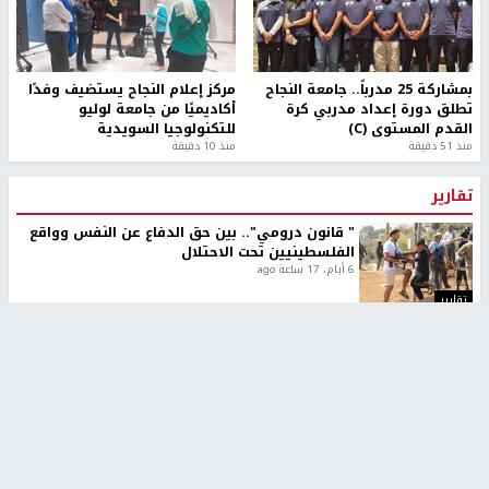
بمشاركة 25 مدرباً.. جامعة النجاح
مركز إعلام النجاح يستضيف وفدًا
تطلق دورة إعداد مدربي كرة
أكاديميًا من جامعة لوليو
القدم المستوى (C)
للتكنولوجيا السويدية
منذ 51 دقيقة
منذ 10 دقيقة
تقارير
" قانون درومي".. بين حق الدفاع عن النفس وواقع
الفلسطينيين تحت الاحتلال
6 أيام، 17 ساعة ago
تقارير
شهداء بينهم أطفال في غزة.. والاحتلال يصعّد
غاراته ويمنح السكان دقائق للإخلاء
2 أسبوعين ago
تقارير
الإعلام العبري: "معركة مضيق هرمز تستهدف تثبيت
رواية سياسية"
2 أسبوعين، 4 أيام ago
تقارير