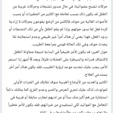
حركات تشنج عشوائية: في حال صدور تشنجات وحركات غريبة من
الطفل قد يكون ذلك بسبب تعامله مع الكثير من المتغيرات أو بسبب
الأصوات العالية من حوله، فالكثير من الرضع يقومون بحركات لا إرادية
كردة فعل لما يدور حولهم، وإذا لم يقم الطفل بأي من تلك التشنجات أو
ردود الفعل، فهذا يعني أن هناك أمراً غير طبيعي وعدم استجابته لما
يحدث حوله، وفي تلك الحالة قومي بمراجعة الطبيب.
حول العين: قد يكون الأمر طبيعياً في البداية نتيجة محاولة الطفل
لاكتشاف قدراته والسيطرة على العضلات قليلاً، وبعد 6 أشهر إذا استمر
الأمر، يجب عليك تحديد موعد لرؤية الطبيب، فقد يكون هناك أمر آخر
يستدعي العلاج.
الكثير والعديد من الأوضاع الغريبة سوف تقابلك في الفترات الأولى
لمولودك، لذلك عليك تحري الحرص والصبر وعدم الفزع، كما يمكنك دائماً
استشارة من هم أكبر منك سناً أو من لديهم تجارب سابقة أو قريبة في
التعامل مع المواليد لكي تستفيدي من خبراتهم، فقد يكون الأمر خطيراً
ولا تعلمين، وقد يكون بسيطاً وتفرطين في القلق.