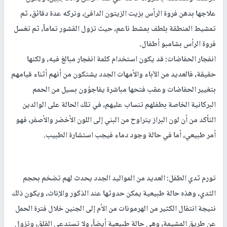
علاجها بدهن فروة الرأس بزيت الزيتون الدافئ، وتركه عدة دقائق، ثم
تمشيط المنطقة بلطف بمشط ناعم، حيث تزول القشور تماماً، ثم تغسل
فروة الرأس بشامبو أطفال.
انفجار الحفاضات: قد يكون استخدام كلمة انفجار مبالغ فيه، ولكنها
حقيقة، فالعديد من الآباء والأمهات الجدد يشتكون من أنهم أثناء قيامهم
بتغيير الحفاضات وعقب فتحها مباشرة يفاجؤون بسيل من الحمم
البركانية الخاصة بطفلهم تنساب عليهم، في تلك الحالة على الوالدين
التأكد من أن لون البراز يتراوح من البني إلى اللون الأخضر والأصفر، فهو
أمر طبيعي، أما في حالة وجود دماء فيجب استشارة الطبيب.
تورم ثدي الطفل: العديد من المواليد الجدد يحدث لهم تضخم بحجم
الثدي، وهذه حالة طبيعية يمكن حدوثها عند الذكور والإناث، ويكون ذلك
نتيجة انتقال الكثير من الهرمونات من الأم إلى الجنين خلال فترة الحمل
عن طريق المشيمة، وهي حالة طبيعية أيضاً، ولا تستدعي القلق، وتزول