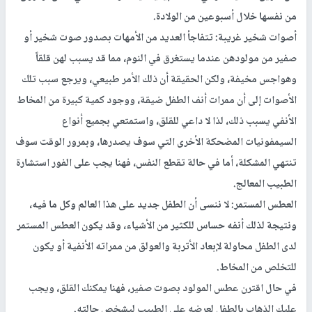
من نفسها خلال أسبوعين من الولادة.
أصوات شخير غريبة: تتفاجأ العديد من الأمهات بصدور صوت شخير أو
صفير من مولودهن عندما يستغرق في النوم، مما قد يسبب لهن قلقاً
وهواجس مخيفة، ولكن الحقيقة أن ذلك الأمر طبيعي، ويرجع سبب تلك
الأصوات إلى أن ممرات أنف الطفل ضيقة، ووجود كمية كبيرة من المخاط
الأنفي يسبب ذلك، لذا لا داعي للقلق، واستمتعي بجميع أنواع
السيمفونيات المضحكة الأخرى التي سوف يصدرها، وبمرور الوقت سوف
تنتهي المشكلة، أما في حالة تقطع النفس، فهنا يجب على الفور استشارة
الطبيب المعالج.
العطس المستمر: لا ننسى أن الطفل جديد على هذا العالم وكل ما فيه،
ونتيجة لذلك أنفه حساس للكثير من الأشياء، وقد يكون العطس المستمر
لدى الطفل محاولة لإبعاد الأتربة والعولق من ممراته الأنفية أو يكون
للتخلص من المخاط.
في حال اقترن عطس المولود بصوت صفير، فهنا يمكنك القلق، ويجب
عليك الذهاب بالطفل لعرضه على الطبيب ليشخص حالته.