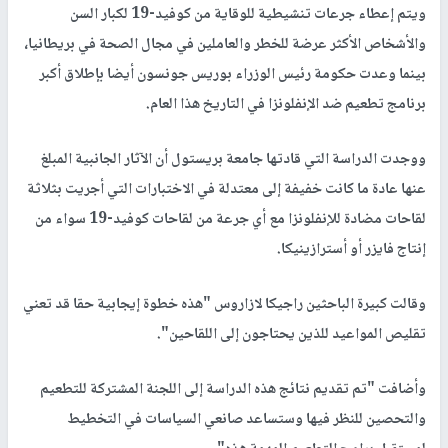
ويتم إعطاء جرعات تنشيطية للوقاية من كوفيد-19 لكبار السن
والأشخاص الأكثر عرضة للخطر والعاملين في مجال الصحة في بريطانيا،
بينما وعدت حكومة رئيس الوزراء بوريس جونسون أيضا بإطلاق أكبر
برنامج تطعيم ضد الإنفلونزا في التاريخ هذا العام.
ووجدت الدراسة التي قادتها جامعة بريستول أن الآثار الجانبية المبلغ
عنها عادة ما كانت خفيفة إلى معتدلة في الاختبارات التي أجريت بثلاثة
لقاحات مضادة للإنفلونزا مع أي جرعة من لقاحات كوفيد-19 سواء من
إنتاج فايزر أو أسترازينيكا.
وقالت كبيرة الباحثين راجيكا لازاروس "هذه خطوة إيجابية حقا قد تعني
تقليص المواعيد للذين يحتاجون إلى اللقاحين".
وأضافت "تم تقديم نتائج هذه الدراسة إلى اللجنة المشتركة للتطعيم
والتحصين للنظر فيها وستساعد صانعي السياسات في التخطيط