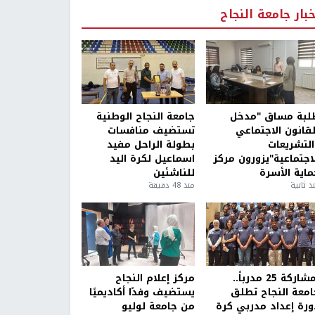
خبار جامعة النجاح
لبة مساق "مدخل
جامعة النجاح الوطنية
لقانون الاجتماعي
تستضيف منافسات
التشريعات
بطولة الراحل مفيد
لاجتماعية"يزورون مركز
اسماعيل لكرة اليد
ماية الأسرة
للناشئين
ذ ثانية
منذ 48 دقيقة
بمشاركة 25 مدرباً..
مركز إعلام النجاح
امعة النجاح تطلق
يستضيف وفدًا أكاديميًا
ورة إعداد مدربي كرة
من جامعة لوليو