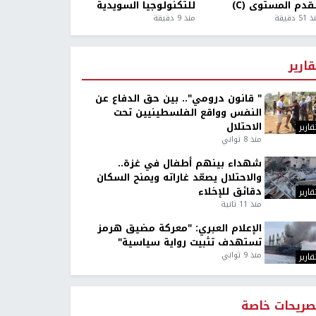
قدم المستوى (C)
للتكنولوجيا السويدية
5 دقيقة
منذ 9 دقيقة
قارير
" قانون درومي".. بين حق الدفاع عن
النفس وواقع الفلسطينيين تحت
الاحتلال
قارير
منذ 8 ثواني
شهداء بينهم أطفال في غزة..
والاحتلال يصعّد غاراته ويمنح السكان
دقائق للإخلاء
قارير
منذ 11 ثانية
الإعلام العبري: "معركة مضيق هرمز
تستهدف تثبيت رواية سياسية"
منذ 9 ثواني
قارير
صريحات خاصة