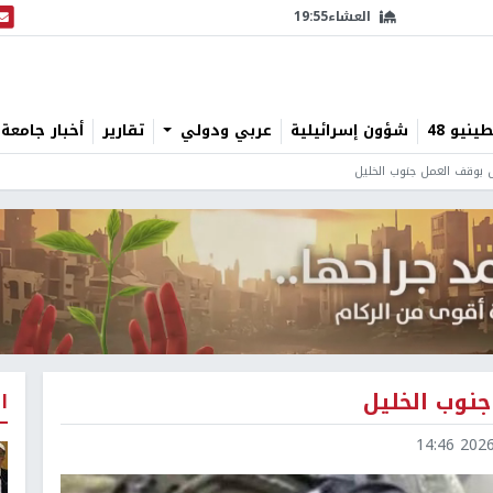
العشاء
19:55
البث
نيو 48
شؤون إسرائيلية
عربي ودولي
تقارير
أخبار جامعة 
ا
2026-0