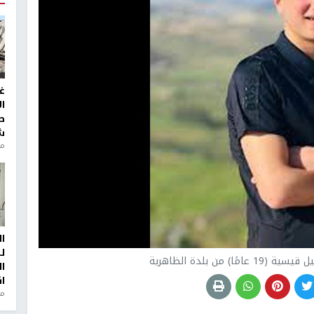
غ
ا
ط
ش
منذ 2
ا
ل
 من بلدة الظاهرية
ا
ا
من