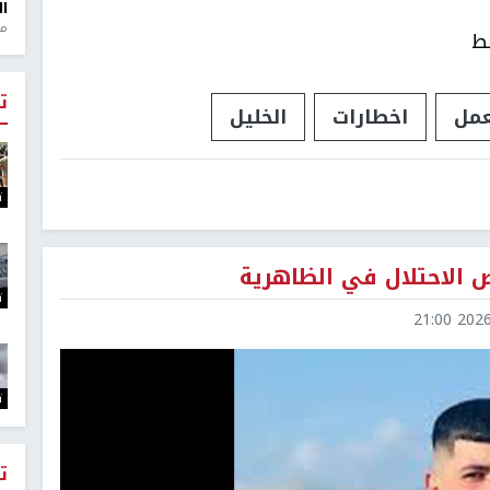
ال
منذ 1
بط
ت
عمل
اخطارات
الخليل
ت
 الاحتلال في الظاهرية
ت
2026-0
ت
ت