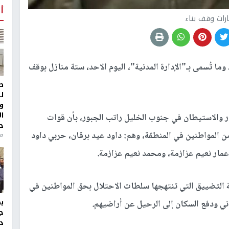
أ
رات وقف بناء
ا تُسمى بـ"الإدارة المدنية"، اليوم الاحد، ستة منازل بوقف
ط
ل
و
ا
ار والاستيطان في جنوب الخليل راتب الجبور، بأن قوات
ح
ن المواطنين في المنطقة، وهم: داود عيد برقان، حربي داود
من
عمار نعيم عزازمة، ومحمد نعيم عزازمة.
التضييق التي تنتهجها سلطات الاحتلال بحق المواطنين في
ني ودفع السكان إلى الرحيل عن أراضيهم.
ج
د