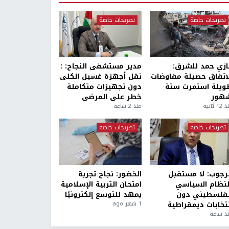
تصريحات خاصة
تصريحات خاصة
ازي حمد للشرق:
مدير مستشفى النجاح: :
لاتفاق حصيلة مفاوضات
نقل أجهزة غسيل الكلى
ويلة استمرت ستة
دون تجهيزات متكاملة
هور
خطر على المرضى
1 ثانية
منذ 2 ساعة
تصريحات خاصة
تصريحات خاصة
لرجوب: لا مستقبل
الخضور: نجاح تجربة
لنظام السياسي
امتحان التربية الإسلامية
لفلسطيني دون
يمهد للتوسع إلكترونيًا
نتخابات ديمقراطية
1 شهر ago
ذ ساعة