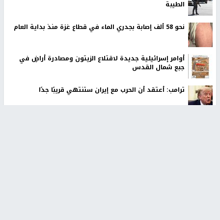
الطيبة
نحو 58 ألف إصابة بجدري الماء في قطاع غزة منذ بداية العام
أوامر إسرائيلية جديدة لاقتلاع الزيتون ومصادرة أراضٍ في
جبع شمال القدس
ترامب: أعتقد أن الحرب مع إيران ستنتهي قريبًا جدًا
عائلة بشار عقل تطالب بكشف ملابسات مقتله وإحالة
المتورطين للقضاء
الاحتلال يخطر باقتلاع أشجار من 310 دونمات والاستيلاء على
3.5 دونم جنوب جنين
أخبار جامعة النجاح