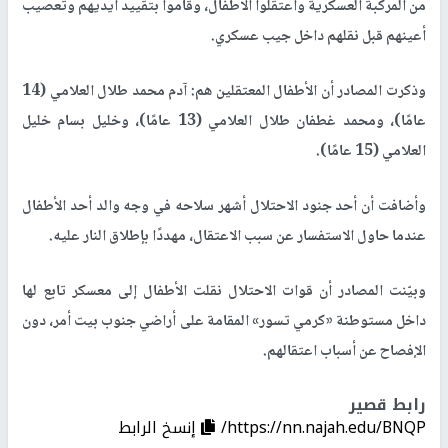
من المركبة العسكرية واعتقلوا الأطفال، وقاموا بتقييد أيديهم وتعصيب
أعينهم قبل نقلهم داخل جيب عسكري.
وذكرت المصادر أن الأطفال المعتقلين هم: آدم محمد طلال العلامي (14
عامًا)، ومحمد غطفان طلال العلامي (13 عامًا)، وخليل بسام خليل
العلامي (15 عامًا).
وأضافت أن أحد جنود الاحتلال أشهر سلاحه في وجه والد أحد الأطفال
عندما حاول الاستفسار عن سبب الاعتقال، مهددًا بإطلاق النار عليه.
وبيّنت المصادر أن قوات الاحتلال نقلت الأطفال إلى معسكر تابع لها
داخل مستوطنة «كرمي تسور» المقامة على أراضي جنوب بيت أمر، دون
الإفصاح عن أسباب اعتقالهم.
رابط قصير
https://nn.najah.edu/BNQP/
إنسخ الرابط