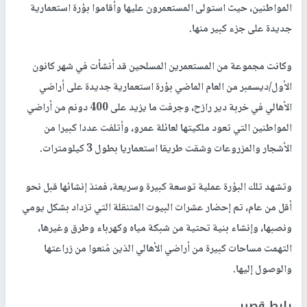
المواطنين، حيث استولى المستعمرون عليها وأقاموا بؤرة استعمارية
جديدة على جزء كبير منها.
وكانت مجموعة من المستعمرين المسلحين قد أنشأت في شهر كانون
الأول/ديسمبر من العام الماضي بؤرة استعمارية جديدة على أراضي
الأهالي في خربة دير رازح، وجرفت ما يزيد على 400 دونم من أراضي
المواطنين التي تعود ملكيتها لعائلة عمرو، وأتلفت عددا كبيرا من
الأشجار والمزروعات وشقت طريقا استعماريا بطول 3 كيلومترات.
وتشهد تلك البؤرة عملية توسعة كبيرة وسريعة، فمنذ إنشائها قبل نحو
أقل من عام، تم إحضار عشرات البيوت المتنقلة التي تزداد بشكل يومي
ونصبها، وإنشاء بنية تحتية من شبكة مياه وكهرباء وطرق وغيرها،
التهمت مساحات كبيرة من أراضي الأهالي الذين مُنعوا من زراعتها
والوصول إليها.
رابط قصير