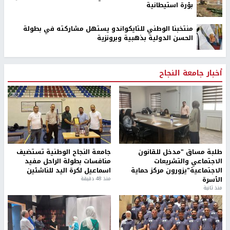
بؤرة استيطانية
منتخبنا الوطني للتايكواندو يستهل مشاركته في بطولة
الحسن الدولية بذهبية وبرونزية
أخبار جامعة النجاح
طلبة مساق "مدخل للقانون
جامعة النجاح الوطنية تستضيف
الاجتماعي والتشريعات
منافسات بطولة الراحل مفيد
الاجتماعية"يزورون مركز حماية
اسماعيل لكرة اليد للناشئين
الأسرة
منذ 48 دقيقة
منذ ثانية