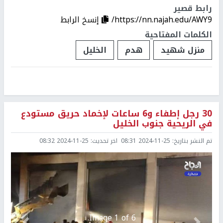
رابط قصير
https://nn.najah.edu/AWY9/
إنسخ الرابط
الكلمات المفتاحية
منزل شهيد
هدم
الخليل
30 رجل إطفاء و6 ساعات لإخماد حريق مستودع
في الريحية جنوب الخليل
تم النشر بتاريخ:
2024-11-25 08:31
اخر تحديث:
2024-11-25 08:32
Image 1 of 6.