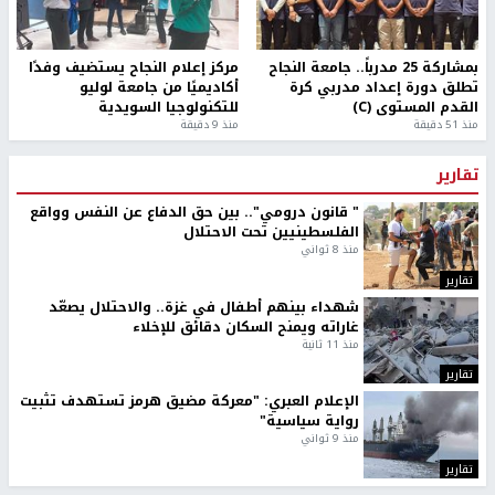
بمشاركة 25 مدرباً.. جامعة النجاح
مركز إعلام النجاح يستضيف وفدًا
تطلق دورة إعداد مدربي كرة
أكاديميًا من جامعة لوليو
القدم المستوى (C)
للتكنولوجيا السويدية
منذ 51 دقيقة
منذ 9 دقيقة
تقارير
" قانون درومي".. بين حق الدفاع عن النفس وواقع
الفلسطينيين تحت الاحتلال
منذ 8 ثواني
تقارير
شهداء بينهم أطفال في غزة.. والاحتلال يصعّد
غاراته ويمنح السكان دقائق للإخلاء
منذ 11 ثانية
تقارير
الإعلام العبري: "معركة مضيق هرمز تستهدف تثبيت
رواية سياسية"
منذ 9 ثواني
تقارير