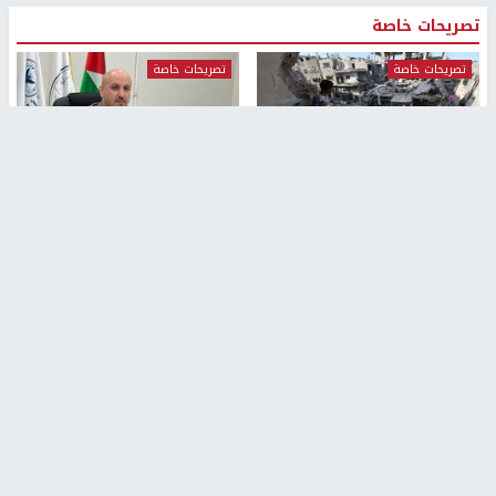
تصريحات خاصة
تصريحات خاصة
تصريحات خاصة
غازي حمد للشرق: الاتفاق حصيلة
مدير مستشفى النجاح: : نقل
مفاوضات طويلة استمرت ستة
أجهزة غسيل الكلى دون تجهيزات
شهور
متكاملة خطر على المرضى
منذ 12 ثانية
منذ 2 ساعة
تصريحات خاصة
تصريحات خاصة
الرجوب: لا مستقبل للنظام
الخضور: نجاح تجربة امتحان التربية
السياسي الفلسطيني دون
الإسلامية يمهد للتوسع إلكترونيًا
انتخابات ديمقراطية
1 شهر ago
منذ ساعة