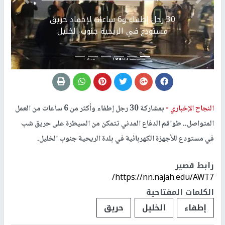
Previous
التالي
30 رجل إطفاء و6 ساعات لإخماد حريق
مستودع في الريحية جنوب الخليل
النجاح الإخباري -
بمشاركة 30 رجل إطفاء وأكثر من 6 ساعات من العمل
المتواصل.. طواقم الدفاع المدني تتمكن من السيطرة على حريق شب
في مستودع للأجهزة الكهربائية في بلدة الريحية جنوب الخليل.
رابط قصير
https://nn.najah.edu/AWT7/
الكلمات المفتاحية
إطفاء
الخليل
حريق