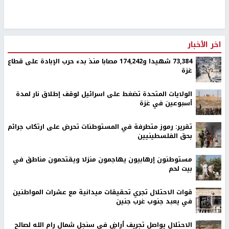
اخر الأخبار
73,384 شهيدا و174,242 مصابا منذ بدء حرب الإبادة على قطاع
غزة
الولايات المتحدة تضغط على اسرائيل لوقف إطلاق نار لمدة
أسبوعين في غزة
تقرير: رموز متطرفة في المستوطنات تحرض على ارتكاب جرائم
بحق الفلسطينيين
مستوطنون إرهابيون يهاجمون منزلا ويقتحمون مناطق في
بيت لحم
قوات الاحتلال تجري تحقيقات ميدانية مع عشرات المواطنين
في يعبد جنوب غرب جنين
الاحتلال يواصل تجريف أراضٍ في سنجل شمال رام الله لصالح