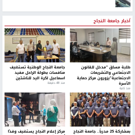
أخبار جامعة النجاح
طلبة مساق "مدخل للقانون
جامعة النجاح الوطنية تستضيف
الاجتماعي والتشريعات
منافسات بطولة الراحل مفيد
الاجتماعية"يزورون مركز حماية
اسماعيل لكرة اليد للناشئين
الأسرة
منذ 48 دقيقة
منذ ثانية
بمشاركة 25 مدرباً.. جامعة النجاح
مركز إعلام النجاح يستضيف وفدًا