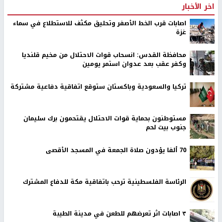
اخر الأخبار
اصابات قرب الخط الأصفر وتحليق مكثف للاستطلاع في سماء
غزة
محافظة القدس: انسحاب قوات الاحتلال من مخيم قلنديا
وكفر عقب بعد عدوان استمر يومين
تركيا والسعودية وباكستان ستوقع اتفاقية دفاعية مشتركة
مستوطنون بحماية قوات الاحتلال يقتحمون برك سليمان
جنوب بيت لحم
70 ألفا يؤدون صلاة الجمعة في المسجد الأقصى
الرئاسة الفلسطينية ترحب باتفاقية مكة للدفاع المشترك
٣ اصابات اثر تعرضهم للطعن في مدينة الطيبة