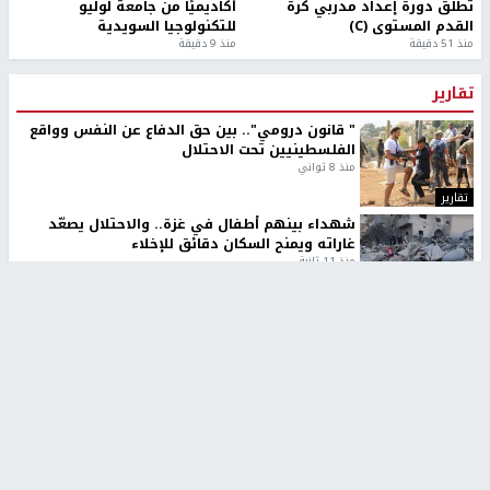
تطلق دورة إعداد مدربي كرة
أكاديميًا من جامعة لوليو
القدم المستوى (C)
للتكنولوجيا السويدية
منذ 51 دقيقة
منذ 9 دقيقة
تقارير
" قانون درومي".. بين حق الدفاع عن النفس وواقع
الفلسطينيين تحت الاحتلال
منذ 8 ثواني
تقارير
شهداء بينهم أطفال في غزة.. والاحتلال يصعّد
غاراته ويمنح السكان دقائق للإخلاء
منذ 11 ثانية
تقارير
الإعلام العبري: "معركة مضيق هرمز تستهدف تثبيت
رواية سياسية"
منذ 9 ثواني
تقارير
تصريحات خاصة
تصريحات خاصة
تصريحات خاصة