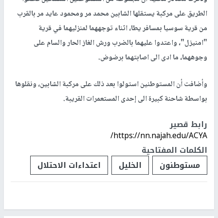
الطريق على مركبة يستقلها الشابين محمد مر ومحمود عايد مر بالقرب
من قرية سوسيا بمسافر يطا، اثناء توجههما لمنزليهما في قرية
"امنيزل"، واعتدوا عليهما بالضرب ورش الغاز الحار والسام على
وجوههما، ما ادى الى اصابتهما برضوض.
وأضافت أن المستوطنين استولوا بعد ذلك على مركبة الشابين، ونقلوها
بواسطة شاحنة كبيرة الى إحدى المستعمرات القريبة.
رابط قصير
https://nn.najah.edu/ACYA/
الكلمات المفتاحية
مستوطنون
الخليل
اعتداءات الاحتلال