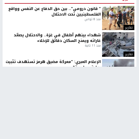
" قانون درومي".. بين حق الدفاع عن النفس وواقع
الفلسطينيين تحت الاحتلال
منذ 8 ثواني
تقارير
شهداء بينهم أطفال في غزة.. والاحتلال يصعّد
غاراته ويمنح السكان دقائق للإخلاء
منذ 11 ثانية
تقارير
الإعلام العبري: "معركة مضيق هرمز تستهدف تثبيت
رواية سياسية"
منذ 9 ثواني
تقارير
تصريحات خاصة
تصريحات خاصة
تصريحات خاصة