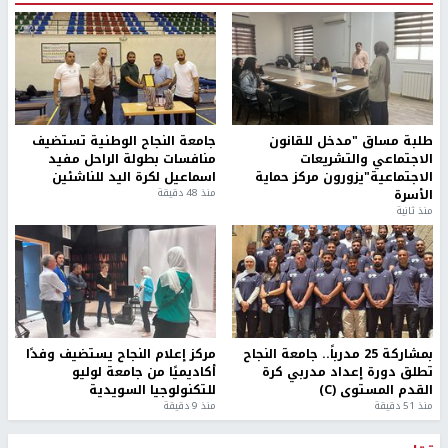
طلبة مساق "مدخل للقانون
جامعة النجاح الوطنية تستضيف
الاجتماعي والتشريعات
منافسات بطولة الراحل مفيد
الاجتماعية"يزورون مركز حماية
اسماعيل لكرة اليد للناشئين
الأسرة
منذ 48 دقيقة
منذ ثانية
بمشاركة 25 مدرباً.. جامعة النجاح
مركز إعلام النجاح يستضيف وفدًا
تطلق دورة إعداد مدربي كرة
أكاديميًا من جامعة لوليو
القدم المستوى (C)
للتكنولوجيا السويدية
منذ 51 دقيقة
منذ 9 دقيقة