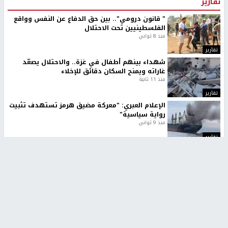
تقارير
" قانون درومي".. بين حق الدفاع عن النفس وواقع
الفلسطينيين تحت الاحتلال
منذ 8 ثواني
تقارير
شهداء بينهم أطفال في غزة.. والاحتلال يصعّد
غاراته ويمنح السكان دقائق للإخلاء
منذ 11 ثانية
تقارير
الإعلام العبري: "معركة مضيق هرمز تستهدف تثبيت
رواية سياسية"
منذ 9 ثواني
تقارير
تصريحات خاصة
تصريحات خاصة
تصريحات خاصة