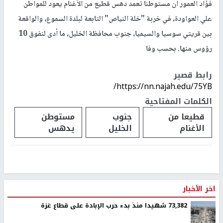
فؤاد العمور أن مستوطنا تعمد دهس قطيع من الأغنام يعود للمواطن
علي العواودة، في خربة "خلة النياص" التابعة لبلدة السموع، والواقعة
بين قريتي سوسيا والسيميا، جنوب محافظة الخليل، ما أدى لنفوق 10
رؤوس منها. بحسب وفا
رابط قصير
https://nn.najah.edu/75YB/
الكلمات المفتاحية
قطيعا من
جنوب
مستوطن
الأغنام
الخليل
يدهس
اخر الأخبار
73,382 شهيدا منذ بدء حرب الإبادة على قطاع غزة