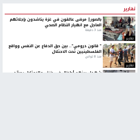
تقارير
بالصور| مرضى عالقون في غزة يناشدون بإجلائهم
العاجل مع انهيار النظام الصحي
منذ 3 دقيقة
تقارير
" قانون درومي".. بين حق الدفاع عن النفس وواقع
الفلسطينيين تحت الاحتلال
منذ 8 ثواني
تقارير
شهداء بينهم أطفال في غزة.. والاحتلال يصعّد
غاراته ويمنح السكان دقائق للإخلاء
منذ 11 ثانية
تقارير
تصريحات خاصة
تصريحات خاصة
تصريحات خاصة