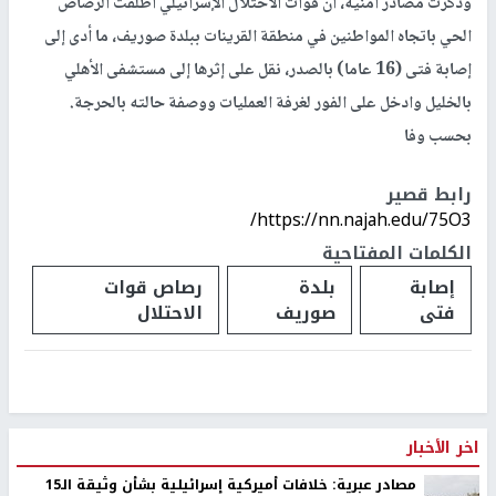
وذكرت مصادر أمنية، أن قوات الاحتلال الإسرائيلي أطلقت الرصاص
الحي باتجاه المواطنين في منطقة القرينات ببلدة صوريف، ما أدى إلى
إصابة فتى (16 عاما) بالصدر، نقل على إثرها إلى مستشفى الأهلي
بالخليل وادخل على الفور لغرفة العمليات ووصفة حالته بالحرجة.
بحسب وفا
رابط قصير
https://nn.najah.edu/75O3/
الكلمات المفتاحية
إصابة
بلدة
رصاص قوات
فتى
صوريف
الاحتلال
اخر الأخبار
مصادر عبرية: خلافات أميركية إسرائيلية بشأن وثيقة الـ15