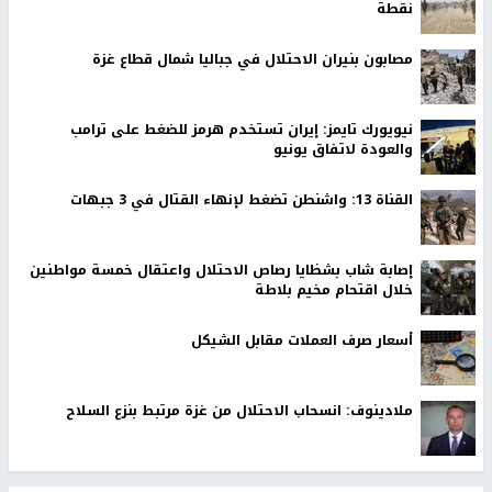
نقطة
مصابون بنيران الاحتلال في جباليا شمال قطاع غزة
نيويورك تايمز: إيران تستخدم هرمز للضغط على ترامب
والعودة لاتفاق يونيو
القناة 13: واشنطن تضغط لإنهاء القتال في 3 جبهات
إصابة شاب بشظايا رصاص الاحتلال واعتقال خمسة مواطنين
خلال اقتحام مخيم بلاطة
أسعار صرف العملات مقابل الشيكل
ملادينوف: انسحاب الاحتلال من غزة مرتبط بنزع السلاح