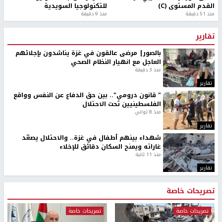
القدم المستوى (C)
للتكنولوجيا السويدية
منذ 51 دقيقة
منذ 9 دقيقة
تقارير
بالصور| مرضى عالقون في غزة يناشدون بإجلائهم
العاجل مع انهيار النظام الصحي
منذ 3 دقيقة
تقارير
" قانون درومي".. بين حق الدفاع عن النفس وواقع
الفلسطينيين تحت الاحتلال
منذ 8 ثواني
تقارير
شهداء بينهم أطفال في غزة.. والاحتلال يصعّد
غاراته ويمنح السكان دقائق للإخلاء
منذ 11 ثانية
تقارير
تصريحات خاصة
تصريحات خاصة
تصريحات خاصة