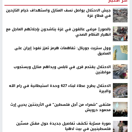
اخر الأخبار
جيش الاحتلال يواصل نسف المنازل واستهداف خيام النازحين
في قطاع غزة
بالصور| مرضى عالقون في غزة يناشدون بإجلائهم العاجل مع
انهيار النظام الصحي
وول ستريت جورنال: تفاهمات هرمز تعزز نفوذ إيران على
المضيق
الاحتلال يقتحم قرى في نابلس ويداهم منازل ويستجوب
مواطنين
الاحتلال يطرح عطاءً لبناء 627 وحدة استيطانية في رام الله
والبيرة
ملتقى "شعراء من أجل فلسطين" في الأرجنتين يحيي إرث
محمود درويش
صورة مسرّبة تكشف تفاصيل جديدة حول مقتل مسنّين
فلسطينيين في بيت لاهيا