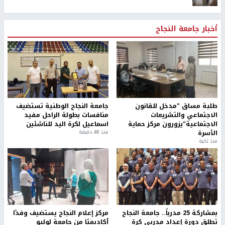
أخبار جامعة النجاح
طلبة مساق "مدخل للقانون
جامعة النجاح الوطنية تستضيف
الاجتماعي والتشريعات
منافسات بطولة الراحل مفيد
الاجتماعية"يزورون مركز حماية
اسماعيل لكرة اليد للناشئين
الأسرة
منذ 48 دقيقة
منذ ثانية
بمشاركة 25 مدرباً.. جامعة النجاح
مركز إعلام النجاح يستضيف وفدًا
تطلق دورة إعداد مدربي كرة
أكاديميًا من جامعة لوليو