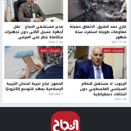
غازي حمد للشرق: الاتفاق حصيلة
مدير مستشفى النجاح: : نقل
مفاوضات طويلة استمرت ستة
أجهزة غسيل الكلى دون تجهيزات
شهور
متكاملة خطر على المرضى
منذ 12 ثانية
منذ 2 ساعة
تصريحات خاصة
تصريحات خاصة
الرجوب: لا مستقبل للنظام
الخضور: نجاح تجربة امتحان التربية
السياسي الفلسطيني دون
الإسلامية يمهد للتوسع إلكترونيًا
انتخابات ديمقراطية
1 شهر ago
منذ ساعة