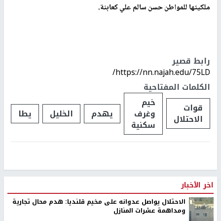
ملكيتها للمواطن حسن سالم علي كعابنة.
رابط قصير
https://nn.najah.edu/75LD/
الكلمات المفتاحية
خيم
قوات
وغرف
يهدم
الخليل
يطا
الاحتلال
سكنية
اخر الأخبار
الاحتلال يواصل عدوانه على مخيم قلنديا: هدم محال تجارية
ومداهمة عشرات المنازل