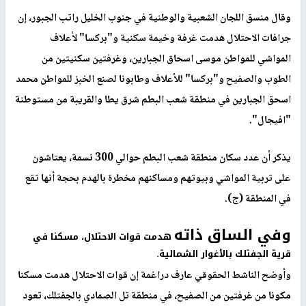
وقال منسق اللجان الشعبية والوطنية في جنوب الخليل راتب الجبور، إن
جرافات الاحتلال هدمت غرفة وخيمة سكنية و"بركسا" لأعلاف
المواشي للمواطن موسى اسحاق الجبارين، وغرفتين سكنيتين من
الطوب والصفيح و"بركسا" للأعلاف وطابونا لصنع الخبز للمواطن محمد
اسحق الجبارين في منطقة شعب البطم شرق يطا والقريبة من مستوطنة
"افيجال".
يذكر أن عدد سكان منطقة شعب البطم حوالي 300 نسمة، يعتاشون
على تربية المواشي وبيوتهم ومساكنهم مخطرة بالهدم بحجة أنها تقع
في المنطقة (ج).
وفي الساق ذاته
هدمت قوات الاحتلال، مسكنا في
قرية الجفتلك بالأغوار الشمالية.
وأوضح الناشط الحقوقي عارف دراغمة إن قوات الاحتلال هدمت مسكنا
مكونا من غرفتين من الصفيح، في منطقة تل الصمادي بالجفتلك، تعود