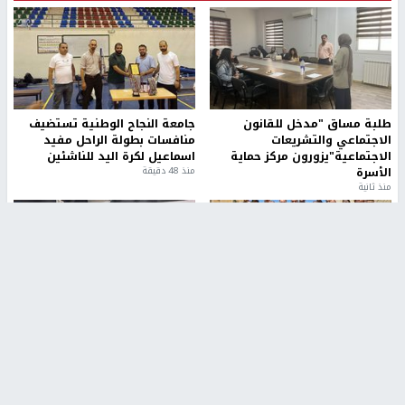
طلبة مساق "مدخل للقانون
جامعة النجاح الوطنية تستضيف
الاجتماعي والتشريعات
منافسات بطولة الراحل مفيد
الاجتماعية"يزورون مركز حماية
اسماعيل لكرة اليد للناشئين
الأسرة
منذ 48 دقيقة
منذ ثانية
بمشاركة 25 مدرباً.. جامعة النجاح
مركز إعلام النجاح يستضيف وفدًا
تطلق دورة إعداد مدربي كرة
أكاديميًا من جامعة لوليو
القدم المستوى (C)
للتكنولوجيا السويدية
منذ 51 دقيقة
منذ 9 دقيقة
تقارير