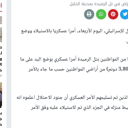
اض في تل الرميدة بمدينة الخليل
أ
إسرائيلي، اليوم الأربعاء، أمرا عسكريا بالاستيلاء ووضع
.
ط
ل
و
ن المواطنين بتل الرميدة أمرا عسكري بوضع اليد على ما
ا
يقارب من 17 موقعا في المنطقة، وبما مساحته ( 3,807 دونم) من أراضي المواطنين حسب ما جاء بالأمر
ح
من
ين تم تسليمهم الأمر العسكري أن جنود الاحتلال اعلموه انه
منزله في الجزء الذي تم الاستيلاء عليه وفق الأمر
ج
د