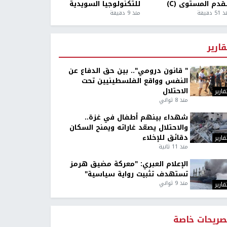
قدم المستوى (C)
للتكنولوجيا السويدية
5 دقيقة
منذ 9 دقيقة
قارير
" قانون درومي".. بين حق الدفاع عن
النفس وواقع الفلسطينيين تحت
الاحتلال
قارير
منذ 8 ثواني
شهداء بينهم أطفال في غزة..
والاحتلال يصعّد غاراته ويمنح السكان
دقائق للإخلاء
قارير
منذ 11 ثانية
الإعلام العبري: "معركة مضيق هرمز
تستهدف تثبيت رواية سياسية"
منذ 9 ثواني
قارير
صريحات خاصة