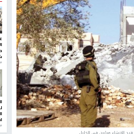
غ
ا
ط
ش
منذ 2
ا
ل
ا
ا
من
قيد الانشاء وبئرين في الخليل