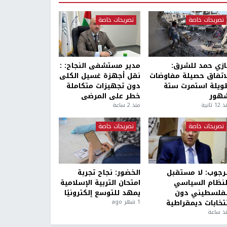
تصريحات خاصة
تصريحات خاصة
ازي حمد للشرق:
مدير مستشفى النجاح: :
لاتفاق حصيلة مفاوضات
نقل أجهزة غسيل الكلى
ويلة استمرت ستة
دون تجهيزات متكاملة
هور
خطر على المرضى
1 ثانية
منذ 2 ساعة
تصريحات خاصة
تصريحات خاصة
لرجوب: لا مستقبل
الخضور: نجاح تجربة
لنظام السياسي
امتحان التربية الإسلامية
لفلسطيني دون
يمهد للتوسع إلكترونيًا
نتخابات ديمقراطية
1 شهر ago
ذ ساعة