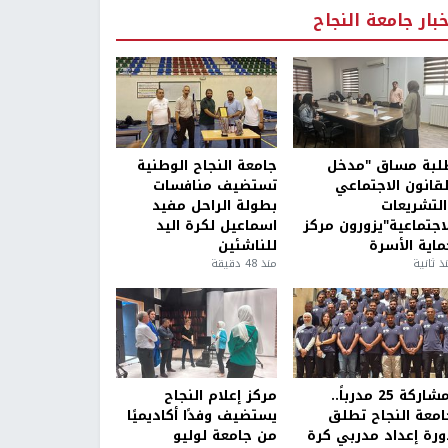
خبار جامعة النجاح
لبة مساق "مدخل
جامعة النجاح الوطنية
لقانون الاجتماعي
تستضيف منافسات
التشريعات
بطولة الراحل مفيد
لاجتماعية"يزورون مركز
اسماعيل لكرة اليد
ماية الأسرة
للناشئين
ذ ثانية
منذ 48 دقيقة
بمشاركة 25 مدرباً..
مركز إعلام النجاح
امعة النجاح تطلق
يستضيف وفدًا أكاديميًا
ورة إعداد مدربي كرة
من جامعة لوليو