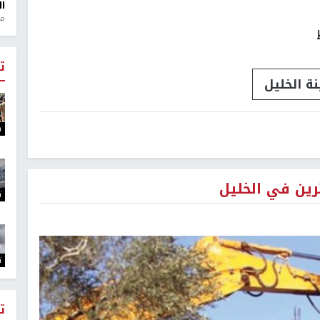
ال
منذ 1
ت
ة الخليل
ت
ئرين في الخليل
ت
ت
ت