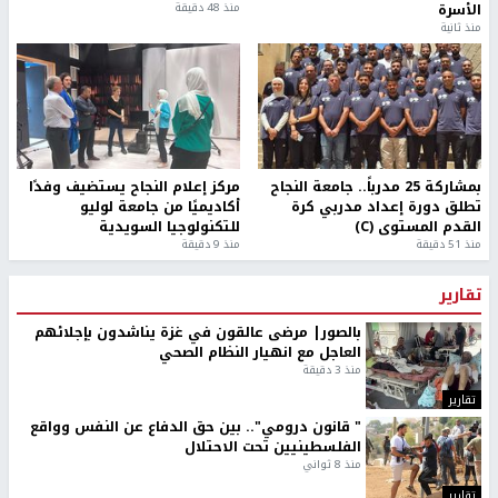
الأسرة
منذ 48 دقيقة
منذ ثانية
بمشاركة 25 مدرباً.. جامعة النجاح
مركز إعلام النجاح يستضيف وفدًا
تطلق دورة إعداد مدربي كرة
أكاديميًا من جامعة لوليو
القدم المستوى (C)
للتكنولوجيا السويدية
منذ 51 دقيقة
منذ 9 دقيقة
تقارير
بالصور| مرضى عالقون في غزة يناشدون بإجلائهم
العاجل مع انهيار النظام الصحي
منذ 3 دقيقة
تقارير
" قانون درومي".. بين حق الدفاع عن النفس وواقع
الفلسطينيين تحت الاحتلال
منذ 8 ثواني
تقارير