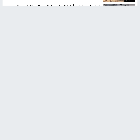
شهداء بينهم أطفال في غزة.. والاحتلال يصعّد
غاراته ويمنح السكان دقائق للإخلاء
منذ 11 ثانية
تقارير
تصريحات خاصة
تصريحات خاصة
تصريحات خاصة
غازي حمد للشرق: الاتفاق حصيلة
مدير مستشفى النجاح: : نقل
مفاوضات طويلة استمرت ستة
أجهزة غسيل الكلى دون تجهيزات
شهور
متكاملة خطر على المرضى
منذ 12 ثانية
منذ 2 ساعة
تصريحات خاصة
تصريحات خاصة