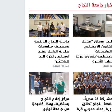
خبار جامعة النجاح
لبة مساق "مدخل
جامعة النجاح الوطنية
لقانون الاجتماعي
تستضيف منافسات
التشريعات
بطولة الراحل مفيد
لاجتماعية"يزورون مركز
اسماعيل لكرة اليد
ماية الأسرة
للناشئين
ذ ثانية
منذ 48 دقيقة
بمشاركة 25 مدرباً..
مركز إعلام النجاح
امعة النجاح تطلق
يستضيف وفدًا أكاديميًا
ورة إعداد مدربي كرة
من جامعة لوليو