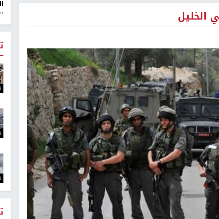
ال
ي الخليل
منذ 1
ت
ت
ت
ت
ت