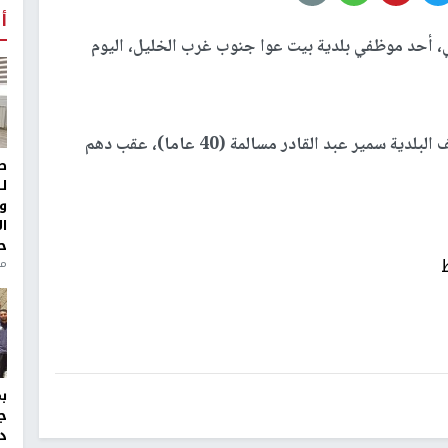
أ
ي، أحد موظفي بلدية بيت عوا جنوب غرب الخليل، اليوم
وأفاد شهود عيان، بأن قوات الاحتلال اعتقلت موظف البلدية سمير عبد القادر مسالمة (40 عاما)، عقب دهم
ط
ل
و
ا
ح
من
ج
د