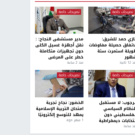
تصريحات خاصة
تصريحات خاصة
ازي حمد للشرق:
مدير مستشفى النجاح: :
لاتفاق حصيلة مفاوضات
نقل أجهزة غسيل الكلى
ويلة استمرت ستة
دون تجهيزات متكاملة
هور
خطر على المرضى
1 ثانية
منذ 2 ساعة
تصريحات خاصة
تصريحات خاصة
لرجوب: لا مستقبل
الخضور: نجاح تجربة
لنظام السياسي
امتحان التربية الإسلامية
لفلسطيني دون
يمهد للتوسع إلكترونيًا
نتخابات ديمقراطية
1 شهر ago
ذ ساعة