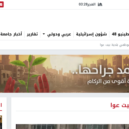
الفجر
03:28
البث
نيو 48
شؤون إسرائيلية
عربي ودولي
تقارير
أخبار جامعة 
موظفي بلدية بيت عوا
يت عوا
ا