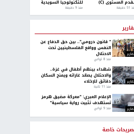
قدم المستوى (C)
للتكنولوجيا السويدية
5 دقيقة
منذ 9 دقيقة
قارير
" قانون درومي".. بين حق الدفاع عن
النفس وواقع الفلسطينيين تحت
الاحتلال
قارير
منذ 8 ثواني
شهداء بينهم أطفال في غزة..
والاحتلال يصعّد غاراته ويمنح السكان
دقائق للإخلاء
قارير
منذ 11 ثانية
الإعلام العبري: "معركة مضيق هرمز
تستهدف تثبيت رواية سياسية"
منذ 9 ثواني
قارير
صريحات خاصة