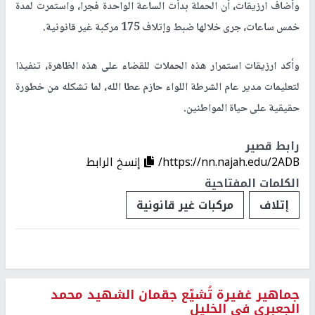
وأضاف ارزيقات، أن الحملة بدأت الساعة الواحدة فجرا، واستمرت لمدة
خمس ساعات، جرى خلالها ضبط وإتلاف 175 مركبة غير قانونية.
وأكد ارزيقات استمرار هذه الحملات للقضاء على هذه الظاهرة، تنفيذا
لتعليمات مدير عام الشرطة اللواء حازم عطا الله، لما تشكله من خطورة
حقيقية على حياة المواطنين.
رابط قصير
https://nn.najah.edu/2ADB/
إنسخ الرابط
الكلمات المفتاحية
إتلاف
مركبات غير قانونية
جماهير غفيرة تُشيّع جقمان الشهيد محمد
الجعبري في الخليل