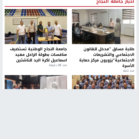
أخبار جامعة النجاح
طلبة مساق "مدخل للقانون
جامعة النجاح الوطنية تستضيف
الاجتماعي والتشريعات
منافسات بطولة الراحل مفيد
الاجتماعية"يزورون مركز حماية
اسماعيل لكرة اليد للناشئين
الأسرة
منذ 48 دقيقة
منذ ثانية
بمشاركة 25 مدرباً.. جامعة النجاح
مركز إعلام النجاح يستضيف وفدًا
تطلق دورة إعداد مدربي كرة
أكاديميًا من جامعة لوليو
القدم المستوى (C)
للتكنولوجيا السويدية
منذ 51 دقيقة
منذ 9 دقيقة