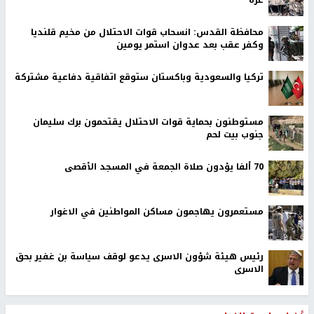
غزة
محافظة القدس: انسحاب قوات الاحتلال من مخيم قلنديا
وكفر عقب بعد عدوان استمر يومين
تركيا والسعودية وباكستان ستوقع اتفاقية دفاعية مشتركة
مستوطنون بحماية قوات الاحتلال يقتحمون برك سليمان
جنوب بيت لحم
70 ألفا يؤدون صلاة الجمعة في المسجد الأقصى
مستعمرون يهاجمون مساكن المواطنين في الاغوار
رئيس هيئة شؤون الاسرى يدعو لوقف سياسة بن غفير بحق
الاسرى