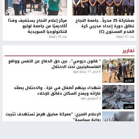
بمشاركة 25 مدرباً.. جامعة النجاح
مركز إعلام النجاح يستضيف وفدًا
تطلق دورة إعداد مدربي كرة
أكاديميًا من جامعة لوليو
القدم المستوى (C)
للتكنولوجيا السويدية
منذ 51 دقيقة
منذ 10 دقيقة
تقارير
" قانون درومي".. بين حق الدفاع عن النفس وواقع
الفلسطينيين تحت الاحتلال
6 أيام، 17 ساعة ago
تقارير
شهداء بينهم أطفال في غزة.. والاحتلال يصعّد
غاراته ويمنح السكان دقائق للإخلاء
2 أسبوعين ago
تقارير
الإعلام العبري: "معركة مضيق هرمز تستهدف تثبيت
رواية سياسية"
2 أسبوعين، 4 أيام ago
تقارير