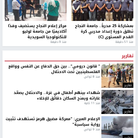
بمشاركة 25 مدرباً.. جامعة النجاح
مركز إعلام النجاح يستضيف وفدًا
تطلق دورة إعداد مدربي كرة
أكاديميًا من جامعة لوليو
القدم المستوى (C)
للتكنولوجيا السويدية
منذ 51 دقيقة
منذ 9 دقيقة
تقارير
" قانون درومي".. بين حق الدفاع عن النفس وواقع
الفلسطينيين تحت الاحتلال
منذ 8 ثواني
تقارير
شهداء بينهم أطفال في غزة.. والاحتلال يصعّد
غاراته ويمنح السكان دقائق للإخلاء
منذ 11 ثانية
تقارير
الإعلام العبري: "معركة مضيق هرمز تستهدف تثبيت
رواية سياسية"
منذ 9 ثواني
تقارير