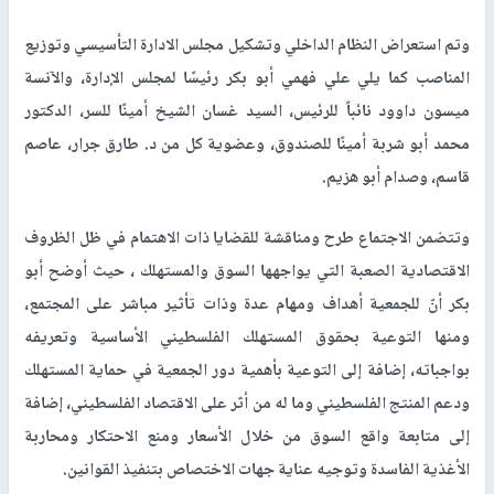
وتم استعراض النظام الداخلي وتشكيل مجلس الادارة التأسيسي وتوزيع
المناصب كما يلي علي فهمي أبو بكر رئيسًا لمجلس الإدارة، والآنسة
ميسون داوود نائباً للرئيس، السيد غسان الشيخ أمينًا للسر، الدكتور
محمد أبو شربة أمينًا للصندوق، وعضوية كل من د. طارق جرار، عاصم
قاسم، وصدام أبو هزيم.
وتتضمن الاجتماع طرح ومناقشة للقضايا ذات الاهتمام في ظل الظروف
الاقتصادية الصعبة التي يواجهها السوق والمستهلك ، حيث أوضح أبو
بكر أنّ للجمعية أهداف ومهام عدة وذات تأثير مباشر على المجتمع،
ومنها التوعية بحقوق المستهلك الفلسطيني الأساسية وتعريفه
بواجباته، إضافة إلى التوعية بأهمية دور الجمعية في حماية المستهلك
ودعم المنتج الفلسطيني وما له من أثر على الاقتصاد الفلسطيني، إضافة
إلى متابعة واقع السوق من خلال الأسعار ومنع الاحتكار ومحاربة
الأغذية الفاسدة وتوجيه عناية جهات الاختصاص بتنفيذ القوانين.