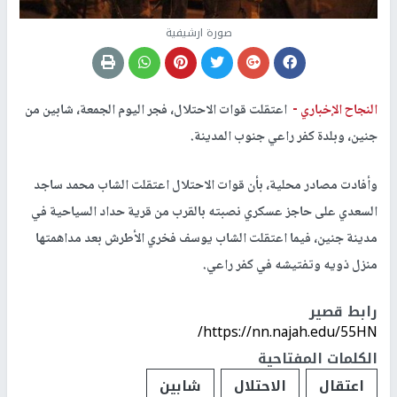
صورة ارشيفية
النجاح الإخباري -
اعتقلت قوات الاحتلال، فجر اليوم الجمعة، شابين من
جنين، وبلدة كفر راعي جنوب المدينة.
وأفادت مصادر محلية، بأن قوات الاحتلال اعتقلت الشاب محمد ساجد
السعدي على حاجز عسكري نصبته بالقرب من قرية حداد السياحية في
مدينة جنين، فيما اعتقلت الشاب يوسف فخري الأطرش بعد مداهمتها
منزل ذويه وتفتيشه في كفر راعي.
رابط قصير
https://nn.najah.edu/55HN/
الكلمات المفتاحية
اعتقال
الاحتلال
شابين