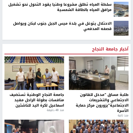
سلطة المياه تطلق مشروعا وطنيا يقود التحول نحو تشغيل
مرافق المياه بالطاقة الشمسية
الاحتلال يتوغل في بلدة ميس الجبل جنوب لبنان ويواصل
قصفه المدفعي
أخبار جامعة النجاح
طلبة مساق "مدخل للقانون
جامعة النجاح الوطنية تستضيف
الاجتماعي والتشريعات
منافسات بطولة الراحل مفيد
الاجتماعية"يزورون مركز حماية
اسماعيل لكرة اليد للناشئين
الأسرة
منذ 48 دقيقة
منذ ثانية