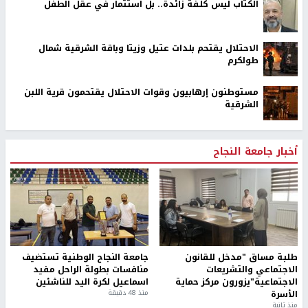
الكتاب ليس كلفة زائدة.. بل استثمار في عقل الطفل
الاحتلال يقتحم بلدات عتيل وزيتا وباقة الشرقية شمال
طولكرم
مستوطنون إرهابيون وقوات الاحتلال يقتحمون قرية اللبن
الشرقية
أخبار جامعة النجاح
طلبة مساق "مدخل للقانون
جامعة النجاح الوطنية تستضيف
الاجتماعي والتشريعات
منافسات بطولة الراحل مفيد
الاجتماعية"يزورون مركز حماية
اسماعيل لكرة اليد للناشئين
الأسرة
منذ 48 دقيقة
منذ ثانية