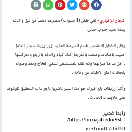
النجاح الإخباري -
لقي طفل (4 سنوات) مصرعه دهساً من قبل والدته
ببلدة يعبد جنوب جنين.
وقال الناطق الاعلامي باسم الشرطة العقيد لؤي ارزيقات ،بان الطفل
أصيب باصابات وصفت بالحرجة أثناء قيام والدته بالرجوع بمركبتها
داخل ساحة منزلهما وتم نقله للمستشفى لتلقي العلاج وبعد وصوله
بلحظات اعلن الاطباء عن وفاته .
وأكد ارزيقات بان خبراء حوادث السير باشروا باجراءات التحقيق للوقوف
على ملابسات الحادث .
رابط قصير
https://nn.najah.edu/550T/
الكلمات المفتاحية