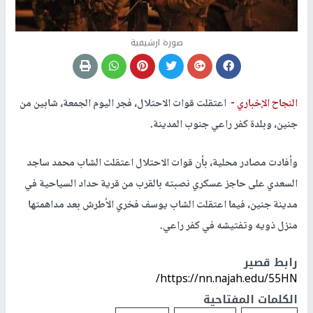
صورة ارشيفية
النجاح الإخباري -
اعتقلت قوات الاحتلال، فجر اليوم الجمعة، شابين من
جنين، وبلدة كفر راعي جنوب المدينة.
وأفادت مصادر محلية، بأن قوات الاحتلال اعتقلت الشاب محمد ساجد
السعدي على حاجز عسكري نصبته بالقرب من قرية حداد السياحية في
مدينة جنين، فيما اعتقلت الشاب يوسف فخري الأطرش بعد مداهمتها
منزل ذويه وتفتيشه في كفر راعي.
رابط قصير
https://nn.najah.edu/55HN/
الكلمات المفتاحية