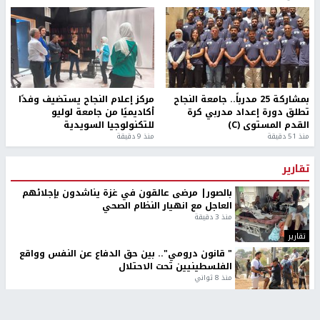
بمشاركة 25 مدرباً.. جامعة النجاح
مركز إعلام النجاح يستضيف وفدًا
تطلق دورة إعداد مدربي كرة
أكاديميًا من جامعة لوليو
القدم المستوى (C)
للتكنولوجيا السويدية
منذ 51 دقيقة
منذ 9 دقيقة
تقارير
بالصور| مرضى عالقون في غزة يناشدون بإجلائهم
العاجل مع انهيار النظام الصحي
منذ 3 دقيقة
تقارير
" قانون درومي".. بين حق الدفاع عن النفس وواقع
الفلسطينيين تحت الاحتلال
منذ 8 ثواني
تقارير
شهداء بينهم أطفال في غزة.. والاحتلال يصعّد