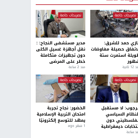
تصريحات خاصة
تصريحات خاصة
ازي حمد للشرق:
مدير مستشفى النجاح: :
لاتفاق حصيلة مفاوضات
نقل أجهزة غسيل الكلى
ويلة استمرت ستة
دون تجهيزات متكاملة
هور
خطر على المرضى
1 ثانية
منذ 2 ساعة
تصريحات خاصة
تصريحات خاصة
لرجوب: لا مستقبل
الخضور: نجاح تجربة
لنظام السياسي
امتحان التربية الإسلامية
لفلسطيني دون
يمهد للتوسع إلكترونيًا
نتخابات ديمقراطية
1 شهر ago
ذ ساعة