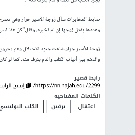
يجره الكلب من كتفه والدم ينزف منه".
ضابط المخابرات سأل زوجة الأسير جرار وهي تصرخ"أي
وهددها بقتل زوجها إن لم تخبره، وقال"كل هذا ليس ع
زوجة الأسير جرار شاهت جنود الاحتلال وهم يجرون
والدهم بين أنياب الكلب والدم ينزف منه، كما لو كان
رابط قصير
https://nn.najah.edu/2299/
إنسخ الرابط
الكلمات المفتاحية
اعتقال
برقين
الكلب البوليسي