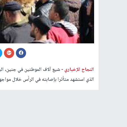
النجاح الإخباري -
الذي استشهد متأثرا بإصابته في الرأس خلال مواج
وانطلقت مسيرة التشييع بمشاركة رسمية وأهلية وف
سليمان في مدينة جنين، باتجاه مسقط رأس الشهيد ف
ذويه وأحبائه ورفاقه، وجاب المشيعون شوارع المدينة