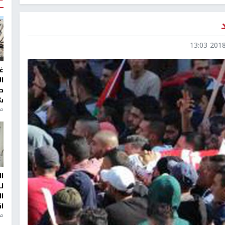
2018-0
غ
ا
ط
ش
منذ 2
ا
ل
ا
ا
من