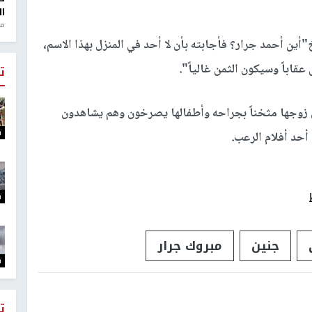
ال
منذ 1
ن أحمد جرار؟ فأجابته بأن لا أحد في المنزل بهذا الاسم،
قاباً وسيكون الثمن غالياً".
ت
 زوجها مثخناً بجراحه وأطفالها يصرخون وهم يشاهدون
ت
 أحد أفلام الرعب.
ت
جنين
مبروك جرار
ت
ت