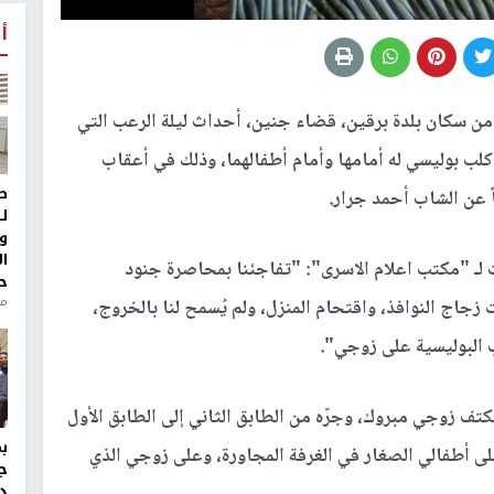
أ
ن سكان بلدة برقين، قضاء جنين، أحداث ليلة الرعب التي
كلب بوليسي له أمامها وأمام أطفالهما، وذلك في أعقاب
ط
 عن الشاب أحمد جرار.
ل
و
ا
ت لـ "مكتب اعلام الاسرى": "تفاجئنا بمحاصرة جنود
ح
من
اج النوافذ، واقتحام المنزل، ولم يُسمح لنا بالخروج،
 البوليسية على زوجي".
ف زوجي مبروك، وجرّه من الطابق الثاني إلى الطابق الأول
لى أطفالي الصغار في الغرفة المجاورة، وعلى زوجي الذي
ج
د