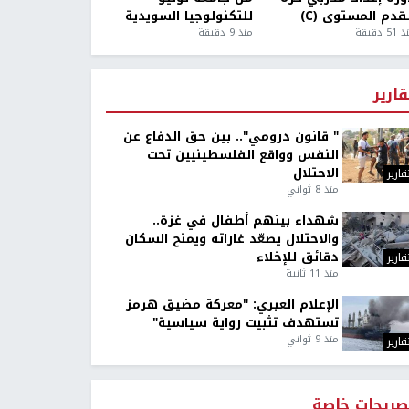
قدم المستوى (C)
للتكنولوجيا السويدية
5 دقيقة
منذ 9 دقيقة
قارير
" قانون درومي".. بين حق الدفاع عن
النفس وواقع الفلسطينيين تحت
الاحتلال
قارير
منذ 8 ثواني
شهداء بينهم أطفال في غزة..
والاحتلال يصعّد غاراته ويمنح السكان
دقائق للإخلاء
قارير
منذ 11 ثانية
الإعلام العبري: "معركة مضيق هرمز
تستهدف تثبيت رواية سياسية"
منذ 9 ثواني
قارير
صريحات خاصة