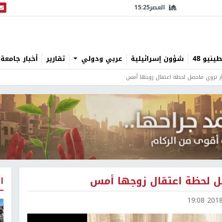
العصر
15:25
البث
نيو 48
شؤون إسرائيلية
عربي ودولي
تقارير
أخبار جامعة 
ار تروي ماحصل لحظة اعتقال زوجها أمس
صل لحظة اعتقال زوجها أمس
ا
2018-0