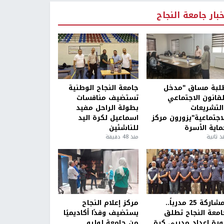
خبار جامعة النجاح
لبة مساق "مدخل
جامعة النجاح الوطنية
لقانون الاجتماعي
تستضيف منافسات
التشريعات
بطولة الراحل مفيد
لاجتماعية"يزورون مركز
اسماعيل لكرة اليد
ماية الأسرة
للناشئين
ذ ثانية
منذ 48 دقيقة
بمشاركة 25 مدرباً..
مركز إعلام النجاح
امعة النجاح تطلق
يستضيف وفدًا أكاديميًا
ورة إعداد مدربي كرة
من جامعة لوليو