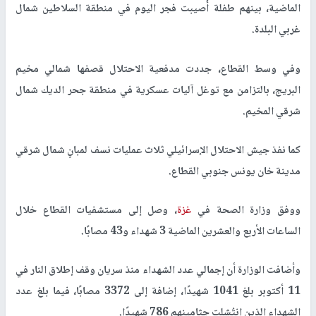
الماضية، بينهم طفلة أُصيبت فجر اليوم في منطقة السلاطين شمال
غربي البلدة.
وفي وسط القطاع، جددت مدفعية الاحتلال قصفها شمالي مخيم
البريج، بالتزامن مع توغل آليات عسكرية في منطقة جحر الديك شمال
شرقي المخيم.
كما نفذ جيش الاحتلال الإسرائيلي ثلاث عمليات نسف لمبانٍ شمال شرقي
مدينة خان يونس جنوبي القطاع.
ووفق وزارة الصحة في
غزة
، وصل إلى مستشفيات القطاع خلال
الساعات الأربع والعشرين الماضية
3 شهداء و43 مصابًا
.
وأضافت الوزارة أن إجمالي عدد الشهداء منذ سريان وقف إطلاق النار في
11 أكتوبر بلغ
1041 شهيدًا
، إضافة إلى
3372 مصابًا
، فيما بلغ عدد
الشهداء الذين انتُشلت جثامينهم
786 شهيدًا
.