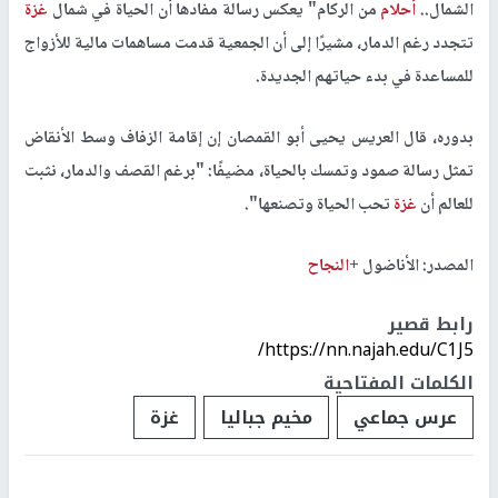
الشمال..
أحلام
من الركام" يعكس رسالة مفادها أن الحياة في شمال
غزة
تتجدد رغم الدمار، مشيرًا إلى أن الجمعية قدمت مساهمات مالية للأزواج
للمساعدة في بدء حياتهم الجديدة.
بدوره، قال العريس يحيى أبو القمصان إن إقامة الزفاف وسط الأنقاض
تمثل رسالة صمود وتمسك بالحياة، مضيفًا: "برغم القصف والدمار، نثبت
للعالم أن
غزة
تحب الحياة وتصنعها".
المصدر: الأناضول +
النجاح
رابط قصير
https://nn.najah.edu/C1J5/
الكلمات المفتاحية
عرس جماعي
مخيم جباليا
غزة