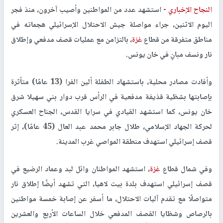
النجاح الإخباري -
استشهد عدد من المواطنين وأصيب آخرون، منذ فجر
اليوم الاثنين، جراء مواصلة جيش الاحتلال الإسرائيلي هجماته في
مناطق متفرقة من قطاع
غزة
، بالتزامن مع عمليات قصف مدفعي وإطلاق
نار ونسف مبانٍ في خان يونس.
وأفادت مصادر محلية، باستشهاد الطفلة ألين الفرا (13 عامًا) متأثرة
بإصابتها بشظية قذيفة مدفعية في الرأس قرب دوار بني سهيلا شرق
خان يونس، كما استشهد القيادي في سرايا القدس، الجناح العسكري
لحركة الجهاد الإسلامي، طلال جابر محمد عبد العال (45 عامًا)، إثر
قصف إسرائيلي استهدف منطقة المواصي غرب المدينة.
وفي شمال قطاع
غزة
، استشهد المواطنان وائل لبد وعماد الرضيع في
قصف إسرائيلي استهدف بلدة بيت لاهيا، التي تشهد أيضًا إطلاق نار
متواصلًا مع تقدم آليات الاحتلال، ما أسفر عن إصابة خمسة مواطنين
بالرصاص وشظايا القصف المدفعي خلال الساعات الأربع والعشرين