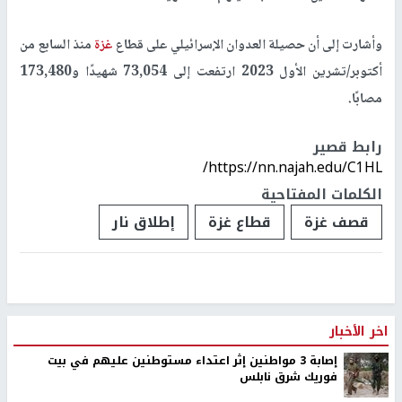
وأشارت إلى أن حصيلة العدوان الإسرائيلي على قطاع
غزة
منذ السابع من
أكتوبر/تشرين الأول 2023 ارتفعت إلى
73,054 شهيدًا
و
173,480
مصابًا
.
رابط قصير
https://nn.najah.edu/C1HL/
الكلمات المفتاحية
قصف غزة
قطاع غزة
إطلاق نار
اخر الأخبار
إصابة 3 مواطنين إثر اعتداء مستوطنين عليهم في بيت
فوريك شرق نابلس