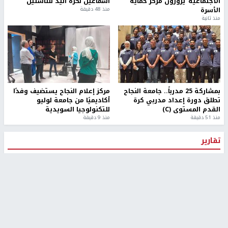
الاجتماعية"يزورون مركز حماية
اسماعيل لكرة اليد للناشئين
الأسرة
منذ 48 دقيقة
منذ ثانية
بمشاركة 25 مدرباً.. جامعة النجاح
مركز إعلام النجاح يستضيف وفدًا
تطلق دورة إعداد مدربي كرة
أكاديميًا من جامعة لوليو
القدم المستوى (C)
للتكنولوجيا السويدية
منذ 51 دقيقة
منذ 9 دقيقة
تقارير
" قانون درومي".. بين حق الدفاع عن النفس وواقع
الفلسطينيين تحت الاحتلال
منذ 8 ثواني
تقارير
شهداء بينهم أطفال في غزة.. والاحتلال يصعّد
غاراته ويمنح السكان دقائق للإخلاء
منذ 11 ثانية