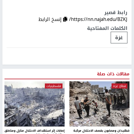
رابط قصير
https://nn.najah.edu/BZKJ/
إنسخ الرابط
الكلمات المفتاحية
غزة
مقالات ذات صلة
قطاع غزة
فلسطينيات
شهيدان ومصابون بقصف الاحتلال مركبة
إصابات إثر استهداف الاحتلال منازل ومناطق