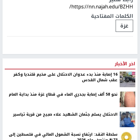
https://nn.najah.edu/BZHH/
الكلمات المفتاحية
غزة
اخر الأخبار
16 إصابة منذ بدء عدوان الاحتلال على مخيم قلنديا وكفر
عقب شمال القدس
نحو 58 ألف إصابة بجدري الماء في قطاع غزة منذ بداية العام
الاحتلال يسلم جثمان الشهيد علاء صبيح من قرية تياسير
سلطة النقد: ارتفاع نسبة الشمول المالي في فلسطين إلى
73% منتصف عام 2026