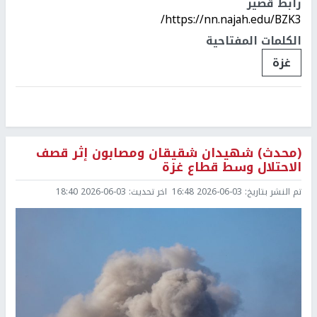
رابط قصير
https://nn.najah.edu/BZK3/
الكلمات المفتاحية
غزة
(محدث) شهيدان شقيقان ومصابون إثر قصف
الاحتلال وسط قطاع غزة
تم النشر بتاريخ:
2026-06-03 16:48
اخر تحديث:
2026-06-03 18:40