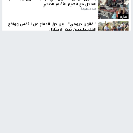
العاجل مع انهيار النظام الصحي
منذ 3 دقيقة
تقارير
" قانون درومي".. بين حق الدفاع عن النفس وواقع
الفلسطينيين تحت الاحتلال
منذ 8 ثواني
تقارير
شهداء بينهم أطفال في غزة.. والاحتلال يصعّد
غاراته ويمنح السكان دقائق للإخلاء
منذ 11 ثانية
تقارير
تصريحات خاصة
تصريحات خاصة
تصريحات خاصة
غازي حمد للشرق: الاتفاق حصيلة
مدير مستشفى النجاح: : نقل
مفاوضات طويلة استمرت ستة
أجهزة غسيل الكلى دون تجهيزات