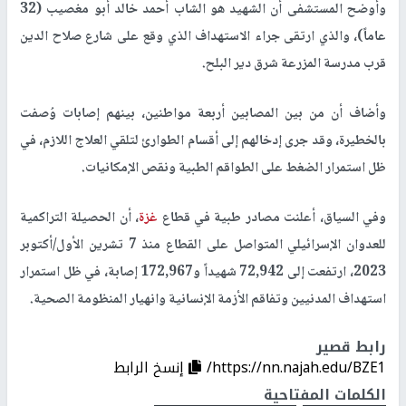
وأوضح المستشفى أن الشهيد هو الشاب أحمد خالد أبو مغصيب (32
عاماً)، والذي ارتقى جراء الاستهداف الذي وقع على شارع صلاح الدين
قرب مدرسة المزرعة شرق دير البلح.
وأضاف أن من بين المصابين أربعة مواطنين، بينهم إصابات وُصفت
بالخطيرة، وقد جرى إدخالهم إلى أقسام الطوارئ لتلقي العلاج اللازم، في
ظل استمرار الضغط على الطواقم الطبية ونقص الإمكانيات.
وفي السياق، أعلنت مصادر طبية في قطاع
غزة
، أن الحصيلة التراكمية
للعدوان الإسرائيلي المتواصل على القطاع منذ 7 تشرين الأول/أكتوبر
2023، ارتفعت إلى 72,942 شهيداً و172,967 إصابة، في ظل استمرار
استهداف المدنيين وتفاقم الأزمة الإنسانية وانهيار المنظومة الصحية.
رابط قصير
https://nn.najah.edu/BZE1/
إنسخ الرابط
الكلمات المفتاحية