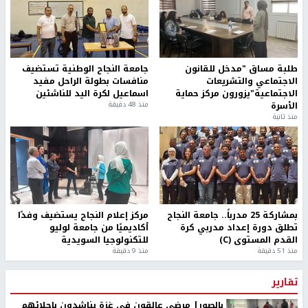
طلبة مساق "مدخل للقانون
جامعة النجاح الوطنية تستضيف
الاجتماعي والتشريعات
منافسات بطولة الراحل مفيد
الاجتماعية"يزورون مركز حماية
اسماعيل لكرة اليد للناشئين
الأسرة
منذ 48 دقيقة
منذ ثانية
بمشاركة 25 مدرباً.. جامعة النجاح
مركز إعلام النجاح يستضيف وفدًا
تطلق دورة إعداد مدربي كرة
أكاديميًا من جامعة لوليو
القدم المستوى (C)
للتكنولوجيا السويدية
منذ 51 دقيقة
منذ 9 دقيقة
تقارير
بالصور| مرضى عالقون في غزة يناشدون بإجلائهم