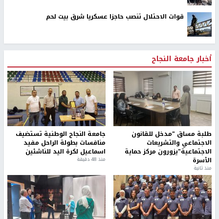
قوات الاحتلال تنصب حاجزا عسكريا شرق بيت لحم
أخبار جامعة النجاح
طلبة مساق "مدخل للقانون
جامعة النجاح الوطنية تستضيف
الاجتماعي والتشريعات
منافسات بطولة الراحل مفيد
الاجتماعية"يزورون مركز حماية
اسماعيل لكرة اليد للناشئين
الأسرة
منذ 48 دقيقة
منذ ثانية