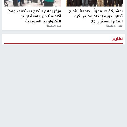
بمشاركة 25 مدرباً.. جامعة النجاح
مركز إعلام النجاح يستضيف وفدًا
تطلق دورة إعداد مدربي كرة
أكاديميًا من جامعة لوليو
القدم المستوى (C)
للتكنولوجيا السويدية
منذ 51 دقيقة
منذ 9 دقيقة
تقارير
" قانون درومي".. بين حق الدفاع عن النفس وواقع
الفلسطينيين تحت الاحتلال
منذ 8 ثواني
تقارير
شهداء بينهم أطفال في غزة.. والاحتلال يصعّد
غاراته ويمنح السكان دقائق للإخلاء
منذ 11 ثانية
تقارير
الإعلام العبري: "معركة مضيق هرمز تستهدف تثبيت
رواية سياسية"
منذ 9 ثواني
تقارير