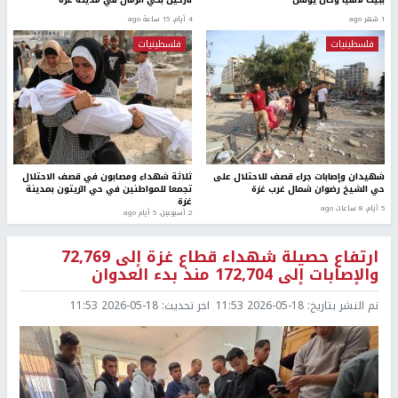
1 شهر ago
4 أيام، 15 ساعة ago
فلسطينيات
فلسطينيات
شهيدان وإصابات جراء قصف للاحتلال على
ثلاثة شهداء ومصابون في قصف الاحتلال
حي الشيخ رضوان شمال غرب غزة
تجمعا للمواطنين في حي الزيتون بمدينة
غزة
5 أيام، 8 ساعات ago
2 أسبوعين، 5 أيام ago
ارتفاع حصيلة شهداء قطاع غزة إلى 72,769
والإصابات إلى 172,704 منذ بدء العدوان
تم النشر بتاريخ:
2026-05-18 11:53
اخر تحديث:
2026-05-18 11:53