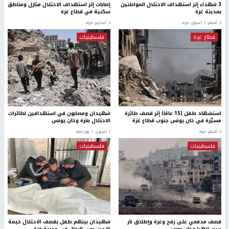
3 شهداء إثر استهداف الاحتلال المواطنين
إصابات إثر استهداف الاحتلال منازل ومناطق
بمدينة غزة
سكنية في قطاع غزة
3 أشهر، 1 اسبوع. ago
3 أسابيع ago
قطاع غزة
فلسطينيات
استشهاد طفل (15 عامًا) إثر قصف طائرة
شهيدان ومصابون في استهدافين لطائرات
مسيّرة في خان يونس جنوب قطاع غزة
الاحتلال بغزة وخان يونس
3 أشهر ago
1 اسبوع.، 1 يوم ago
فلسطينيات
فلسطينيات
قصف مدفعي على رفح وغزة وإطلاق نار
شهيدان بينهم طفل بقصف الاحتلال خيمة
ببيت لاهيا وخان يونس
نازحين بحي الرمال في مدينة غزة