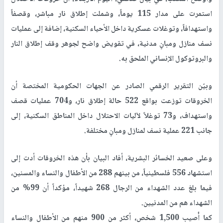
استمرت على مدار 115 يوماً، وشملت إطلاق نار مباشر، وقصفاً
واستهدافاً، وتوغلات عسكرية داخل الأحياء السكنية، إضافة إلى عمليات
نسف منازل ومبانٍ مدنية، في تقويض واضح لجوهر وقف إطلاق النار
والبروتوكول الإنساني الملحق به.
وبيّن التقرير الرقمي الصادر عن الجهات الحكومية المختصة أن
الخروقات توزعت بواقع 522 حالة إطلاق نار، و704 عمليات قصف
واستهداف، و73 توغلاً لآليات الاحتلال داخل المناطق السكنية، إلى
جانب 221 عملية نسف لمنازل ومبانٍ مختلفة.
وعلى صعيد الخسائر البشرية، أفاد البيان بأن هذه الخروقات أدت إلى
استشهاد 556 فلسطينياً، من بينهم 288 من الأطفال والنساء والمسنين،
فيما بلغ عدد الشهداء من الرجال 268 شهيداً، مؤكداً أن 99% من
الشهداء هم من المدنيين.
كما أُصيب 1,500 شخص، أكثر من 900 منهم من الأطفال والنساء