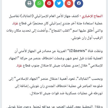
النجاح الإخباري -
كشف جهاز الأمن العام الإسرائيلي (الشاباك) تفاصيل
عملية استعادة جثة آخر جندي إسرائيلي كان محتجزًا في قطاع
غزة
،
والتي أُطلق عليها اسم "القلب الشجاع"، وأفضت إلى تحديد مكان رفات
الرقيب أول ران غويلي.
ونقلت قناة "i24news" العبرية عن مصادر في الجهاز الأمني أن
العملية نُفذت قبل نحو شهر، وشملت اختطاف عنصر من حركة "الجهاد
الإسلامي" خلال إحدى عمليات جيش الاحتلال جنوب قطاع
غزة
.
وبحسب "الشاباك"، تعود أهمية اعتقال عنصر "الجهاد الإسلامي" إلى
ضلوعه المباشر في عملية اختطاف الجندي ران غويلي، إضافة إلى
تورطه في عمليات عسكرية ضد قوات جيش الاحتلال.
وخلال التحقيق معه، كشف العنصر عن مواقع يُحتمل وجود جثة غويلي