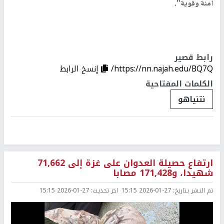
آمنة وقوية".
رابط قصير
https://nn.najah.edu/BQ7Q/
إنسخ الرابط
الكلمات المفتاحية
نتنياهو
ارتفاع حصيلة العدوان على غزة إلى 71,662
شهيدا، و171,428 مصابا
تم النشر بتاريخ:
2026-01-27 15:15
اخر تحديث:
2026-01-27 15:15