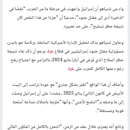
وادعى نتنياهو أن إسرائيل واجهت، في مرحلة ما من الحرب، "نقصًا في
الذخيرة أدى إلى مقتل جنود"، مدعيًا أن "جزءًا من هذا النقص كان
نتيجة حظر تسليح"، على حد تعبيره.
وحاول نتنياهو بذلك تحمّيل الإدارة الأميركية السابقة، برئاسة جو بايدن،
مسؤولية مقتل جنود إسرائيليين في قطاع
غزة
، بزعم أن ذلك جاء نتيجة
حظر السلاح الذي فُرض في أيار/ مايو 2024، بالتزامن مع اجتياح رفح
رغم دعمها الكامل للحرب على
غزة
.
وأضاف أن هذا الواقع "تغيّر بشكل جذري" مع عودة ترامب إلى البيت
الأبيض في كانون الثاني/ يناير 2025 ، مشددا على أن إسرائيل وصلت
إلى ما وصفه بـ"النضج الأمني"، وأنها "ملزمة بامتلاك صناعة أسلحة
قوية ومستقلة".
وتابع أنه يعتزم، خلال عقد من الزمن، "التحرر بالكامل من المكوّن المالي