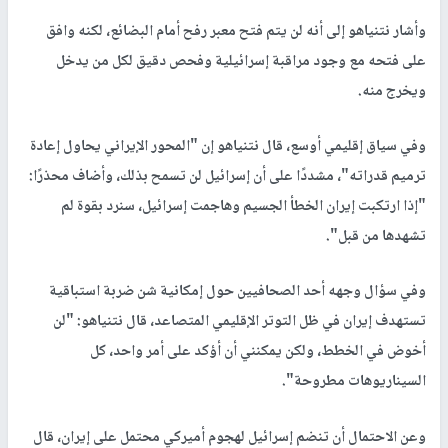
وأشار نتنياهو إلى أنه لن يتم فتح معبر رفح أمام البضائع، لكنه وافق
على فتحه مع وجود مراقبة إسرائيلية وفحص دقيق لكل من يدخل
ويخرج منه.
وفي سياق إقليمي أوسع، قال نتنياهو إن "المحور الإيراني يحاول إعادة
ترميم قدراته"، مشددًا على أن إسرائيل لن تسمح بذلك، وأضاف محذرًا:
"إذا ارتكبت إيران الخطأ الجسيم وهاجمت إسرائيل، سنرد بقوة لم
تشهدها من قبل".
وفي سؤال وجهه أحد الصحافيين حول إمكانية شن ضربة استباقية
تستهدف إيران في ظل التوتر الإقليمي المتصاعد، قال نتنياهو: "لن
أخوض في الخطط، ولكن يمكنني أن أؤكد على أمر واحد، كل
السيناريوهات مطروحة".
وعن الاحتمال أن تنضم إسرائيل لهجوم أميركي محتمل على إيران، قال