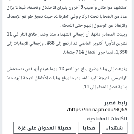
استُشهد مواطنان وأصيب 9 آخرون بنيران الاحتلال وقصفه، فيما لا يزال
عدد من الضحايا تحت الركام وفي الطرقات، حيث تعجز طواقم الإسعاف
والإنقاذ عن الوصول إليهم حتى اللحظة.
وبينت المصادر ذاتها، أن إجمالي الشهداء منذ وقف إطلاق النار في 11
تشرين الأول/ أكتوبر الماضي قد ارتفع إلى 488، وإجمالي الإصابات إلى
1,350، فيما جرى انتشال 714 جثمانا.
ونوهت إلى وفاة رضيع يبلغ من العمر 12 يوما هيثم أبو قص بمستشفى
الرنتيسي، نتيجة البرد الشديد، ما يرفع وفيات الأطفال نتيجة البرد منذ
بداية فصل الشتاء إلى 11.
رابط قصير
https://nn.najah.edu/BQ6A/
الكلمات المفتاحية
شهداء
ضحايا
حصيلة العدوان على غزة