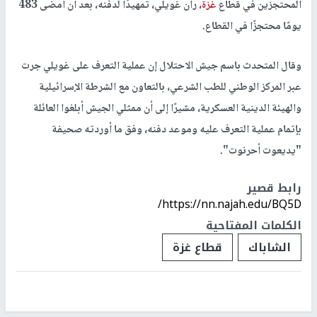
المحتجزين في قطاع
غزة
، ران غويلي، تمهيدًا لدفنه، بعد أن أمضى 483
يومًا محتجزًا في القطاع.
وقال المتحدث باسم جيش الاحتلال إن عملية التعرف على غويلي جرت
عبر المركز الوطني للطب الشرعي، بالتعاون مع الشرطة الإسرائيلية
والهيئة الدينية العسكرية، مشيرًا إلى أن ممثلي الجيش أبلغوا العائلة
بإتمام عملية التعرف عليه وموعد دفنه، وفق ما أوردته صحيفة
"يديعوت أحرنوت".
رابط قصير
https://nn.najah.edu/BQ5D/
الكلمات المفتاحية
الشاباك
قطاع غزة