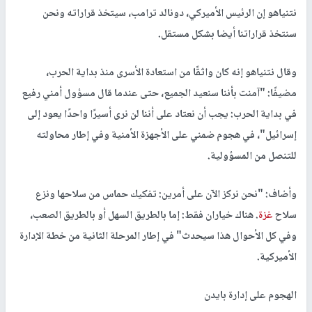
نتنياهو إن الرئيس الأميركي، دونالد ترامب، سيتخذ قراراته ونحن
سنتخذ قراراتنا أيضا بشكل مستقل.
وقال نتنياهو إنه كان واثقًا من استعادة الأسرى منذ بداية الحرب،
مضيفًا: "آمنت بأننا سنعيد الجميع، حتى عندما قال مسؤول أمني رفيع
في بداية الحرب: يجب أن نعتاد على أننا لن نرى أسيرًا واحدًا يعود إلى
إسرائيل"، في هجوم ضمني على الأجهزة الأمنية وفي إطار محاولته
للتنصل من المسؤولية.
وأضاف: "نحن نركز الآن على أمرين: تفكيك حماس من سلاحها ونزع
سلاح
غزة
. هناك خياران فقط: إما بالطريق السهل أو بالطريق الصعب،
وفي كل الأحوال هذا سيحدث" في إطار المرحلة الثانية من خطة الإدارة
الأميركية.
الهجوم على إدارة بايدن