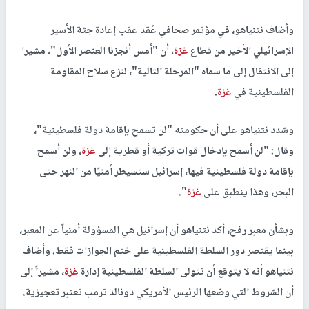
وأضاف نتنياهو، في مؤتمر صحافي عُقد عقب إعادة جثة الأسير
الإسرائيلي الأخير من قطاع
غزة
، أن "أمس أنجزنا العنصر الأول"، مشيرا
إلى الانتقال إلى ما سماه "المرحلة التالية"، لنزع سلاح المقاومة
الفلسطينية في
غزة
.
وشدد نتنياهو على أن حكومته "لن تسمح بإقامة دولة فلسطينية"،
وقال: "لن أسمح بإدخال قوات تركية أو قطرية إلى
غزة
، ولن أسمح
بإقامة دولة فلسطينية فيها، إسرائيل ستسيطر أمنيًا من النهر حتى
البحر، وهذا ينطبق على
غزة
".
وبشأن معبر رفح، أكد نتنياهو أن إسرائيل هي المسؤولة أمنياً عن المعبر،
بينما يقتصر دور السلطة الفلسطينية على ختم الجوازات فقط. وأضاف
نتنياهو أنه لا يتوقع أن تتولى السلطة الفلسطينية إدارة
غزة
، مشيراً إلى
أن الشروط التي وضعها الرئيس الأمريكي دونالد ترمب تعتبر تعجيزية.