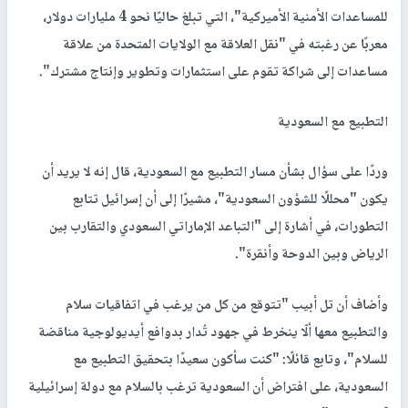
للمساعدات الأمنية الأميركية"، التي تبلغ حاليًا نحو 4 مليارات دولار،
معربًا عن رغبته في "نقل العلاقة مع الولايات المتحدة من علاقة
مساعدات إلى شراكة تقوم على استثمارات وتطوير وإنتاج مشترك".
التطبيع مع السعودية
وردًا على سؤال بشأن مسار التطبيع مع السعودية، قال إنه لا يريد أن
يكون "محللًا للشؤون السعودية"، مشيرًا إلى أن إسرائيل تتابع
التطورات، في أشارة إلى "التباعد الإماراتي السعودي والتقارب بين
الرياض وبين الدوحة وأنقرة".
وأضاف أن تل أبيب "تتوقع من كل من يرغب في اتفاقيات سلام
والتطبيع معها ألّا ينخرط في جهود تُدار بدوافع أيديولوجية مناقضة
للسلام"، وتابع قائلًا: "كنت سأكون سعيدًا بتحقيق التطبيع مع
السعودية، على افتراض أن السعودية ترغب بالسلام مع دولة إسرائيلية