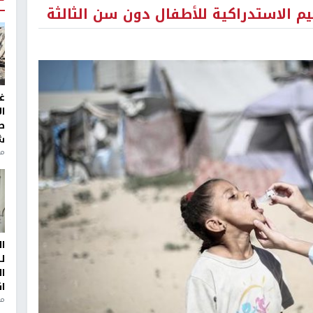
م الاستدراكية للأطفال دون سن الثالثة
غ
ا
ط
ش
منذ 2
ا
ل
ا
ا
من