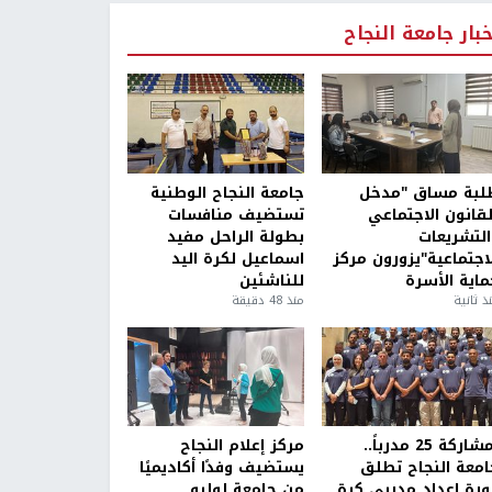
خبار جامعة النجاح
لبة مساق "مدخل
جامعة النجاح الوطنية
لقانون الاجتماعي
تستضيف منافسات
التشريعات
بطولة الراحل مفيد
لاجتماعية"يزورون مركز
اسماعيل لكرة اليد
ماية الأسرة
للناشئين
ذ ثانية
منذ 48 دقيقة
بمشاركة 25 مدرباً..
مركز إعلام النجاح
امعة النجاح تطلق
يستضيف وفدًا أكاديميًا
ورة إعداد مدربي كرة
من جامعة لوليو