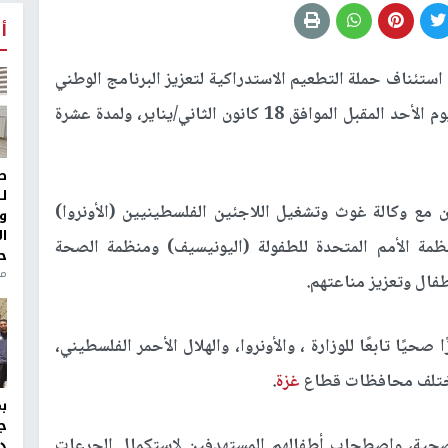
أ
ستئناف حملة التطعيم الاستدراكية لتعزيز البرنامج الوطني
لتطعيم الأطفال دون سن الثالثة، وذلك ابتداءً من يوم الأحد المقبل الموافق 18 كانون الثاني/يناير، ولمدة عشرة
ط
ل
ن مع وكالة غوث وتشغيل اللاجئين الفلسطينيين (الأونروا)
و
ا
ظمة الأمم المتحدة للطفولة (اليونيسيف) ومنظمة الصحة
ح
من
طفال وتعزيز مناعتهم.
تابعًا للوزارة ، والأونروا، والهلال الأحمر الفلسطيني،
 مختلف محافظات قطاع
غزة
.
ج
الصحية، واصطحاب أطفالهم المستهدفين لاستكمال الجرعات
د