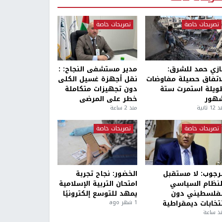
تصريحات خاصة
تصريحات خاصة
ازي حمد للشرق:
مدير مستشفى النجاح: :
لاتفاق حصيلة مفاوضات
نقل أجهزة غسيل الكلى
ويلة استمرت ستة
دون تجهيزات متكاملة
هور
خطر على المرضى
1 ثانية
منذ 2 ساعة
تصريحات خاصة
تصريحات خاصة
لرجوب: لا مستقبل
الخضور: نجاح تجربة
لنظام السياسي
امتحان التربية الإسلامية
لفلسطيني دون
يمهد للتوسع إلكترونيًا
نتخابات ديمقراطية
1 شهر ago
ذ ساعة