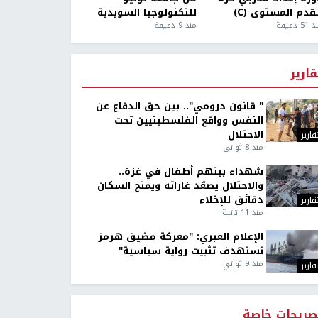
قدم المستوى (C)
للتكنولوجيا السويدية
5 دقيقة
منذ 9 دقيقة
قارير
" قانون درومي".. بين حق الدفاع عن
النفس وواقع الفلسطينيين تحت
الاحتلال
قارير
منذ 8 ثواني
شهداء بينهم أطفال في غزة..
والاحتلال يصعّد غاراته ويمنح السكان
دقائق للإخلاء
قارير
منذ 11 ثانية
الإعلام العبري: "معركة مضيق هرمز
تستهدف تثبيت رواية سياسية"
منذ 9 ثواني
قارير
صريحات خاصة